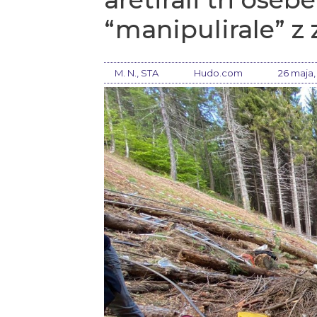
“manipulirale” z 
M. N., STA
Hudo.com
26 maja,