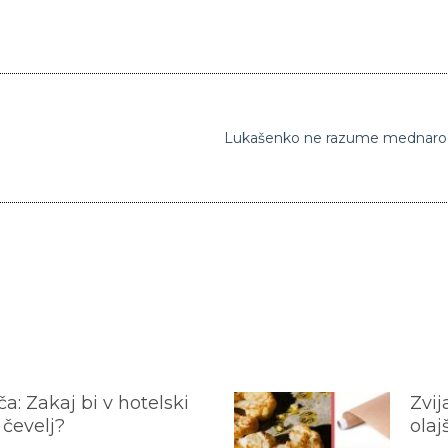
a: Zakaj bi v hotelski
Zvij
 čevelj?
olaj