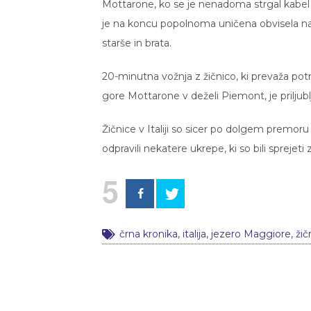
Mottarone, ko se je nenadoma strgal kabel in
je na koncu popolnoma uničena obvisela na d
starše in brata.
20-minutna vožnja z žičnico, ki prevaža pot
gore Mottarone v deželi Piemont, je priljubl
Žičnice v Italiji so sicer po dolgem premor
odpravili nekatere ukrepe, ki so bili sprejeti
5
črna kronika
,
italija
,
jezero Maggiore
,
žič