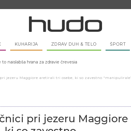
E
KUHARIJA
ZDRAV DUH & TELO
ŠPORT
 pred spanjem dobro pojesti žlico medu?
 pri jezeru Maggiore aretirali tri osebe, ki so zavestno “manipulira
ičnici pri jezeru Maggiore
e, ki so zavestno