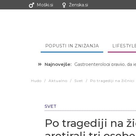
Moški.si
Ženska.si
POPUSTI IN ZNIŽANJA
LIFESTYL
Najnovejše:
Hibernacijska dieta: Zakaj je
Hudo
/
Aktualno
/
Svet
/
Po tragediji na žičnici
SVET
Po tragediji na ž
aretirali tri oseb