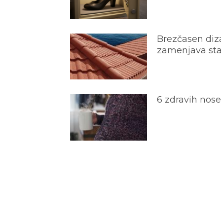
Brezčasen diza
zamenjava star
6 zdravih nos