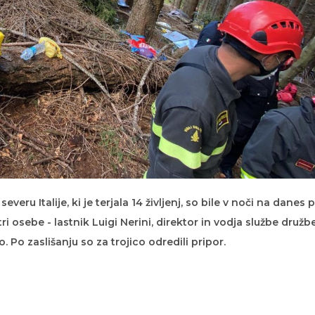
veru Italije, ki je terjala 14 življenj, so bile v noči na danes 
ri osebe - lastnik Luigi Nerini, direktor in vodja službe družb
. Po zaslišanju so za trojico odredili pripor.