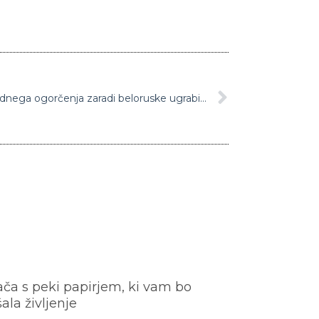
Lukašenko ne razume mednarodnega ogorčenja zaradi beloruske ugrabitve civilnega letala
ača s peki papirjem, ki vam bo
šala življenje