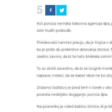
5
Kot poroča nemška tiskovna agencija dpa, 
zelo hudih poškodb.
Preiskovalci namreč pravijo, da je trojica 
ko je prišlo do prekinitve delovanja žičnice. N
zasilno zavoro, da bi ta nato blokirala oziroma
To so storili zavestno, da bi se izognili 
naprave, misleč, da se kabel nikoli ne bo strg
Državno tožilstvo je pred tem v torek v ok
posnela nedeljsko dogajanje, poroča dpa.
Na posnetku je videti kabino žičnice, ki je b