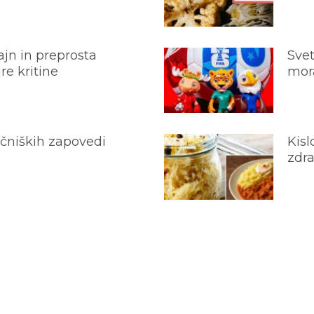
jn in preprosta
Svet
e kritine
mora
ečniških zapovedi
Kisl
zdra