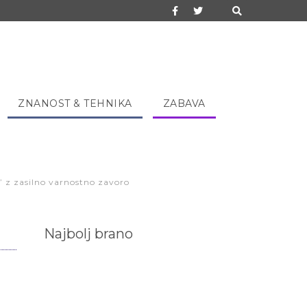
ZNANOST & TEHNIKA
ZABAVA
le” z zasilno varnostno zavoro
Najbolj brano