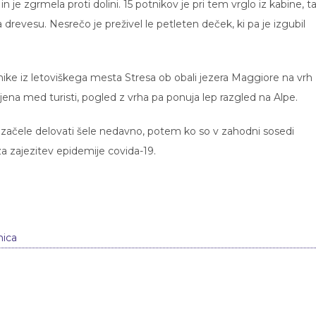
 je zgrmela proti dolini. 15 potnikov je pri tem vrglo iz kabine, t
revesu. Nesrečo je preživel le petleten deček, ki pa je izgubil
nike iz letoviškega mesta Stresa ob obali jezera Maggiore na vrh
jena med turisti, pogled z vrha pa ponuja lep razgled na Alpe.
u začele delovati šele nedavno, potem ko so v zahodni sosedi
 za zajezitev epidemije covida-19.
nica