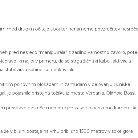
jim med drugim očitajo uboj ter nenamerno povzročitev nesreče
v dneh pred nesrečo “manipulirala” z zasilno varnostno zavoro, pot
apravo, ki naj bi v primeru, da se strga žičniški kabel, aktivirala
 stabilizirala kabine, so deaktivirali.
morebitnim ponovnim blokadam in zamudam v delovanju žičniške
al, je pojasnila pristojna tožilka iz mesta Verbania, Olimpia Bossi.
viru preiskave nesreče med drugim zaseglo nadzorno kamero, ki 
ila že v bližini postaje na vrhu približno 1500 metrov visoke gore