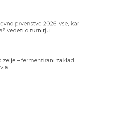
ovno prvenstvo 2026: vse, kar
š vedeti o turnirju
o zelje – fermentirani zaklad
vja