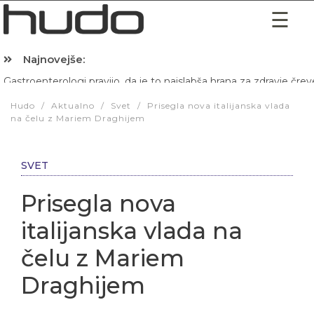
Najnovejše:
Hibernacijska dieta: Zakaj je pred spanjem dobro pojesti žlico 
Hudo
/
Aktualno
/
Svet
/
Prisegla nova italijanska vlada
na čelu z Mariem Draghijem
SVET
Prisegla nova
italijanska vlada na
čelu z Mariem
Draghijem