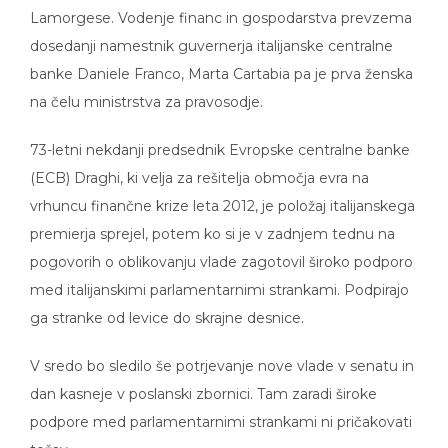
Lamorgese. Vodenje financ in gospodarstva prevzema
dosedanji namestnik guvernerja italijanske centralne
banke Daniele Franco, Marta Cartabia pa je prva ženska
na čelu ministrstva za pravosodje.
73-letni nekdanji predsednik Evropske centralne banke
(ECB) Draghi, ki velja za rešitelja območja evra na
vrhuncu finančne krize leta 2012, je položaj italijanskega
premierja sprejel, potem ko si je v zadnjem tednu na
pogovorih o oblikovanju vlade zagotovil široko podporo
med italijanskimi parlamentarnimi strankami. Podpirajo
ga stranke od levice do skrajne desnice.
V sredo bo sledilo še potrjevanje nove vlade v senatu in
dan kasneje v poslanski zbornici. Tam zaradi široke
podpore med parlamentarnimi strankami ni pričakovati
težav.