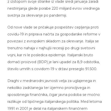
nestrinjanja glede porabe 220 milijard evrov vrednega
svežnja za okrevanje po pandemiji.
Od nove vlade se pričakuje pospešitev cepljenja proti
covidu-19 in priprava načrta za gospodarske reforme v
povezavi z evropskim skladom za okrevanje. Italija se
trenutno nahaja v najhujši recesiji po drugi svetovni
vojni, kar ni le posledica epidemije. Italijanski bruto
domači proizvod (BDP) je lani upadel za 8,9 odstotka,
število umrlih s covidom-19 v državi preseglo 91.500.
Draghi v mednarodni javnosti velja za uglajenega in
nekoliko zadržanega ter izjemno pronicljivega in
sposobnega finančnika, čigar javna podoba se močno
razlikuje od tipičnega italijanskega politika. Med letoma
1991 in 2001 je delal na italijanskem finančnem