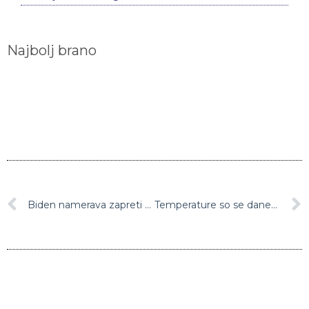
Najbolj brano
Biden namerava zapreti taborišče za osumljene teroriste v Guantanamu
Temperature so se danes spustile pod ledišče tudi v Dalmaciji, v okolici Splita in na nekaterih otokih v Jadranskem morju rahlo sneži