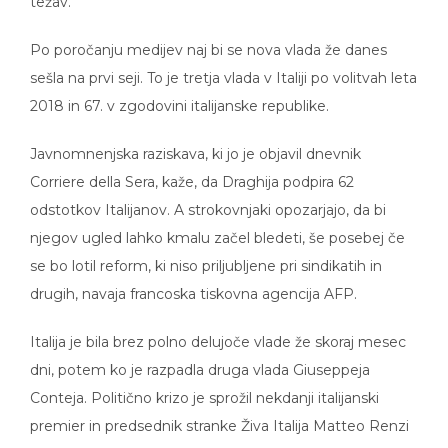
Po poročanju medijev naj bi se nova vlada že danes
sešla na prvi seji. To je tretja vlada v Italiji po volitvah leta
2018 in 67. v zgodovini italijanske republike.
Javnomnenjska raziskava, ki jo je objavil dnevnik
Corriere della Sera, kaže, da Draghija podpira 62
odstotkov Italijanov. A strokovnjaki opozarjajo, da bi
njegov ugled lahko kmalu začel bledeti, še posebej če
se bo lotil reform, ki niso priljubljene pri sindikatih in
drugih, navaja francoska tiskovna agencija AFP.
Italija je bila brez polno delujoče vlade že skoraj mesec
dni, potem ko je razpadla druga vlada Giuseppeja
Conteja. Politično krizo je sprožil nekdanji italijanski
premier in predsednik stranke Živa Italija Matteo Renzi
z izstopom svoje stranke iz vlade sredi januarja zaradi