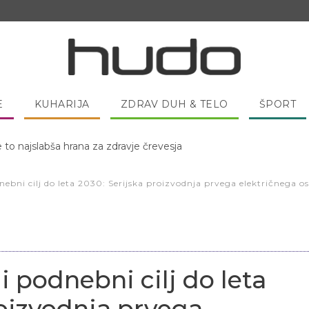
E
KUHARIJA
ZDRAV DUH & TELO
ŠPORT
 pred spanjem dobro pojesti žlico medu?
odnebni cilj do leta 2030: Serijska proizvodnja prvega električnega 
li podnebni cilj do leta
roizvodnja prvega