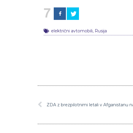
7
električni avtomobili
,
Rusija