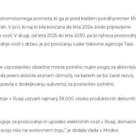
ktromotornega prometa, ki ga je pred kratkim potrdil premier Mi
h. V prvi, ki naj bi bila končana do leta 2024, bodo pripravljene
ozil. V drugi, od leta 2025 do leta 2030, pa bi njihova proizvodn
nje vozil v državi, je po poročanju ruske tiskovne agencije Tass
je vzpostavitev obsežne mreže polnilnic nujen pogoj za aktivnejš
ada jeseni določila seznam območij, na katerih se bo začel razvoj
 pravila o dodeljevanju subvencij za postavitev polnilnic.
ije v Rusiji ustvaril najmanj 39.000 visoko produktivnih delovnih
oje za proizvodnjo in uporabo električnih vozil v Rusiji, domači
svojo nišo na svetovnem trgu,” je dodala vlada v Moskvi.