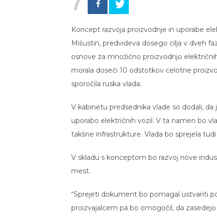
7
Koncept razvoja proizvodnje in uporabe ele
Mišustin, predvideva dosego cilja v dveh faza
osnove za množično proizvodnjo električnih v
morala doseči 10 odstotkov celotne proizvod
sporočila ruska vlada.
V kabinetu predsednika vlade so dodali, da 
uporabo električnih vozil. V ta namen bo vl
takšne infrastrukture. Vlada bo sprejela tudi
V skladu s konceptom bo razvoj nove industr
mest.
“Sprejeti dokument bo pomagal ustvariti pog
proizvajalcem pa bo omogočil, da zasedejo 