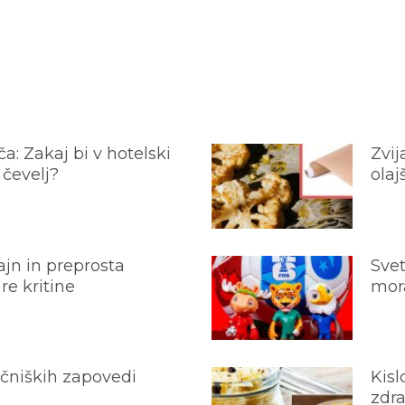
a: Zakaj bi v hotelski
Zvij
 čevelj?
olaj
jn in preprosta
Svet
e kritine
mora
ečniških zapovedi
Kisl
zdra