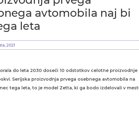
bnega avtomobila naj bi
ega leta
ta, 2021
i morala do leta 2030 doseči 10 odstotkov celotne proizvodnje
Moskvi. Serijska proizvodnja prvega osebnega avtomobila na
onec tega leta, to je model Zetta, ki ga bodo izdelovali v mest