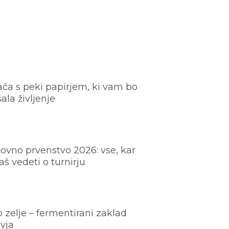
ača s peki papirjem, ki vam bo
šala življenje
ovno prvenstvo 2026: vse, kar
š vedeti o turnirju
o zelje – fermentirani zaklad
vja