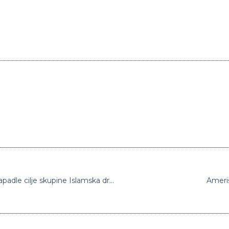
ZDA z brezpilotnimi letali v Afganistanu napadle cilje skupine Islamska država
Ameriš