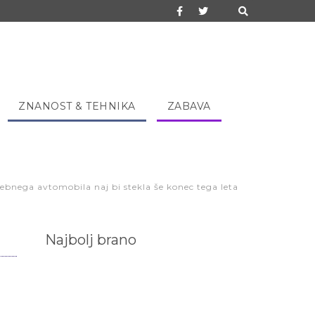
ZNANOST & TEHNIKA
ZABAVA
osebnega avtomobila naj bi stekla še konec tega leta
Najbolj brano