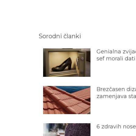
Sorodni članki
Genialna zvijač
sef morali dati
Brezčasen diza
zamenjava star
6 zdravih nos