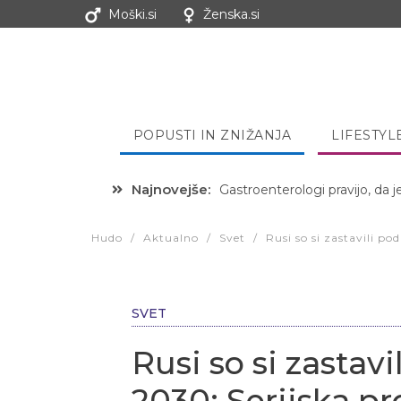
Moški.si
Ženska.si
POPUSTI IN ZNIŽANJA
LIFESTYL
Najnovejše:
Hibernacijska dieta: Zakaj je
Hudo
/
Aktualno
/
Svet
/
Rusi so si zastavili p
SVET
Rusi so si zastavi
2030: Serijska p