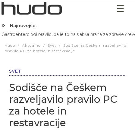
Najnovejše:
Gastroenterologi pravijo, da je to najslabša hrana za zdravje črev
Hibernacijska dieta: Zakaj je pred spanjem dobro pojesti žlico 
Hudo
/
Aktualno
/
Svet
/
Sodišče na Češkem razveljavilo
pravilo PC za hotele in restavracije
SVET
Sodišče na Češkem
razveljavilo pravilo PC
za hotele in
restavracije