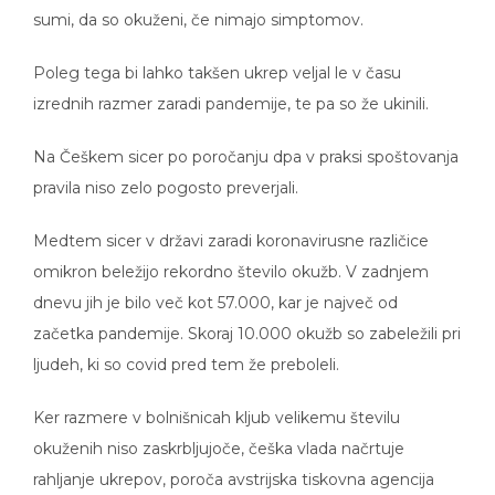
sumi, da so okuženi, če nimajo simptomov.
Poleg tega bi lahko takšen ukrep veljal le v času
izrednih razmer zaradi pandemije, te pa so že ukinili.
Na Češkem sicer po poročanju dpa v praksi spoštovanja
pravila niso zelo pogosto preverjali.
Medtem sicer v državi zaradi koronavirusne različice
omikron beležijo rekordno število okužb. V zadnjem
dnevu jih je bilo več kot 57.000, kar je največ od
začetka pandemije. Skoraj 10.000 okužb so zabeležili pri
ljudeh, ki so covid pred tem že preboleli.
Ker razmere v bolnišnicah kljub velikemu številu
okuženih niso zaskrbljujoče, češka vlada načrtuje
rahljanje ukrepov, poroča avstrijska tiskovna agencija