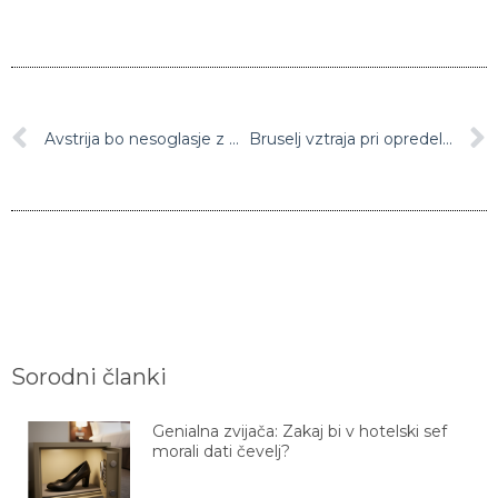
Avstrija bo nesoglasje z Evropsko komisijo popeljala na Sodišče EU
Bruselj vztraja pri opredelitvi jedrske energije in plina kot prehodno zelenih dejavnosti
Sorodni članki
Genialna zvijača: Zakaj bi v hotelski sef
morali dati čevelj?