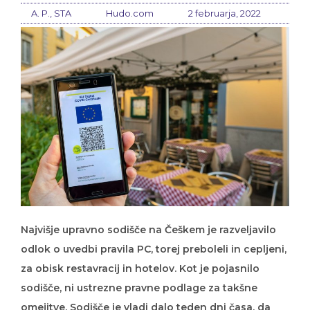
A. P., STA
Hudo.com
2 februarja, 2022
Najvišje upravno sodišče na Češkem je razveljavilo
odlok o uvedbi pravila PC, torej preboleli in cepljeni,
za obisk restavracij in hotelov. Kot je pojasnilo
sodišče, ni ustrezne pravne podlage za takšne
omejitve. Sodišče je vladi dalo teden dni časa, da