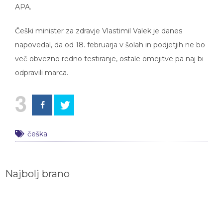
APA.
Češki minister za zdravje Vlastimil Valek je danes
napovedal, da od 18. februarja v šolah in podjetjih ne bo
več obvezno redno testiranje, ostale omejitve pa naj bi
odpravili marca.
3
češka
Najbolj brano