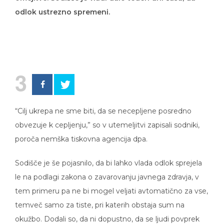
odlok ustrezno spremeni.
3
“Cilj ukrepa ne sme biti, da se necepljene posredno
obvezuje k cepljenju,” so v utemeljitvi zapisali sodniki,
poroča nemška tiskovna agencija dpa.
Sodišče je še pojasnilo, da bi lahko vlada odlok sprejela
le na podlagi zakona o zavarovanju javnega zdravja, v
tem primeru pa ne bi mogel veljati avtomatično za vse,
temveč samo za tiste, pri katerih obstaja sum na
okužbo. Dodali so, da ni dopustno, da se ljudi povprek