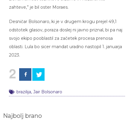
zahteve,” je bil oster Moraes.
Desničar Bolsonaro, ki je v drugem krogu prejel 49,1
odstotek glasov, poraza doslej ni javno priznal, bi pa naj
svojo ekipo pooblastil za začetek procesa prenosa
oblasti. Lula bo sicer mandat uradno nastopil 1. januarja
2023.
2
brazilija
,
Jair Bolsonaro
Najbolj brano