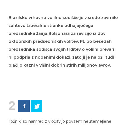
Brazilsko vrhovno volilno sodišče je v sredo zavrnilo
zahtevo Liberalne stranke odhajajočega
predsednika Jairja Bolsonara za revizijo izidov
oktobrskih predsedniških volitev. PL po besedah
predsednika sodišča svojih trditev o volilni prevari
ni podprla z nobenimi dokazi, zato ji je naložil tudi
plačilo kazni v višini dobrih štirih milijonov evrov.
2
Tožniki so namreč z vložitvijo povsem neutemeljene