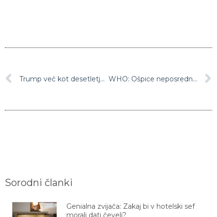
Trump več kot desetletje utajeval davke
WHO: Ošpice neposredna grožnja po vsem svetu
Sorodni članki
Genialna zvijača: Zakaj bi v hotelski sef
morali dati čevelj?