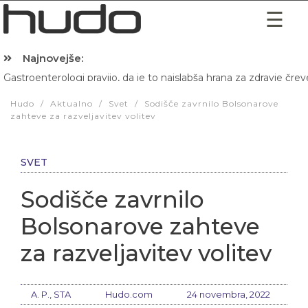
Najnovejše:
Gastroenterologi pravijo, da je to najslabša hrana za zdravje črev
Hibernacijska dieta: Zakaj je pred spanjem dobro pojesti žlico 
Hudo
/
Aktualno
/
Svet
/
Sodišče zavrnilo Bolsonarove
zahteve za razveljavitev volitev
SVET
Sodišče zavrnilo
Bolsonarove zahteve
za razveljavitev volitev
A. P., STA
Hudo.com
24 novembra, 2022