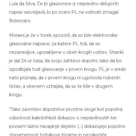
Lula da Silva. Če bi glasovnice iz nepravilno delujočih
naprav razveljavili, bi po oceni PL na volitvah zmagal
Bolsonaro.
Moraes je že v torek opozoril, da so bile elektronske
glasovalne naprave, za katere PL trdi, da so
nezanesljive, uporabljene v obeh krogih volitev. Stranki
je dal 24 ur časa, da svojo zahtevo dopolni, tako da bo
izpodbijala tudi glasovanje v prvem krogu. PL je v sredo
nato priznala, da v prvem krogu ni ugotovila nobenih
težav, a obenem vztrajala, da so te bile v drugem
krogu.
“Tako zavrnitev dopolnitve prvotne vloge kot popolna
odsotnost kakršnihkoli dokazov o nepravilnostih ter
povsem lažno navajanje dejstev (…) dokazujejo popolno
zlonamernost tožnikove bizarne in nezakonite