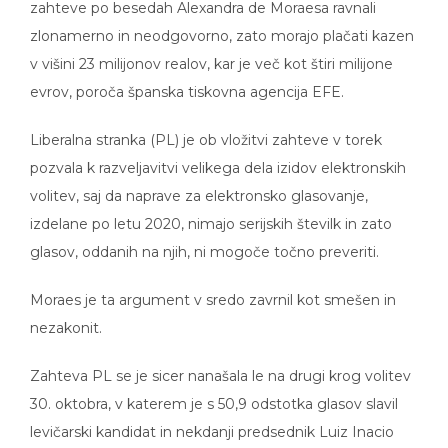
zahteve po besedah Alexandra de Moraesa ravnali
zlonamerno in neodgovorno, zato morajo plačati kazen
v višini 23 milijonov realov, kar je več kot štiri milijone
evrov, poroča španska tiskovna agencija EFE.
Liberalna stranka (PL) je ob vložitvi zahteve v torek
pozvala k razveljavitvi velikega dela izidov elektronskih
volitev, saj da naprave za elektronsko glasovanje,
izdelane po letu 2020, nimajo serijskih številk in zato
glasov, oddanih na njih, ni mogoče točno preveriti.
Moraes je ta argument v sredo zavrnil kot smešen in
nezakonit.
Zahteva PL se je sicer nanašala le na drugi krog volitev
30. oktobra, v katerem je s 50,9 odstotka glasov slavil
levičarski kandidat in nekdanji predsednik Luiz Inacio