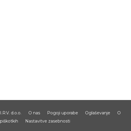
I.R.V. d.o.o.
O nas
Pogoji uporabe
Oglaševanje
O
piškotkih
Nastavitve zasebnosti