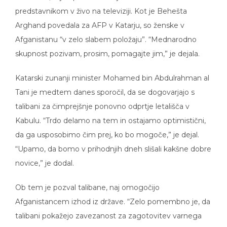
predstavnikom v živo na televiziji. Kot je Behešta
Arghand povedala za AFP v Katarju, so ženske v
Afganistanu “v zelo slabem položaju”. “Mednarodno
skupnost pozivam, prosim, pomagajte jim,” je dejala.
Katarski zunanji minister Mohamed bin Abdulrahman al
Tani je medtem danes sporočil, da se dogovarjajo s
talibani za čimprejšnje ponovno odprtje letališča v
Kabulu. “Trdo delamo na tem in ostajamo optimistični,
da ga usposobimo čim prej, ko bo mogoče,” je dejal.
“Upamo, da bomo v prihodnjih dneh slišali kakšne dobre
novice,” je dodal.
Ob tem je pozval talibane, naj omogočijo
Afganistancem izhod iz države. “Zelo pomembno je, da
talibani pokažejo zavezanost za zagotovitev varnega
prehoda in svobode gibanja afganistanskemu ljudstvu,”