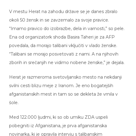
V mestu Herat na zahodu države se je danes zbralo
okoli 50 žensk in se zavzemalo za svoje pravice.
“Imamo pravico do izobrazbe, dela in varnosti,” so pele.
Ena od organizatork shoda Basira Taheri je za AFP
povedala, da morajo talibani vključiti v vlado ženske.
“Talibani se morajo posvetovati z nami. A na njihovih
zborih in srečanjih ne vidimo nobene ženske,” je dejala.
Herat je razmeroma svetovljansko mesto na nekdanji
svilni cesti blizu meje z Iranom. Je eno bogatejših
afganistanskih mest in tam so se dekleta že vrnila v
šole.
Med 122.000 ljudmi, ki so ob umiku ZDA uspeli
pobegniti iz Afganistana, je prva afganistanska
novinarka, ki je opravila intervju s talibanskim