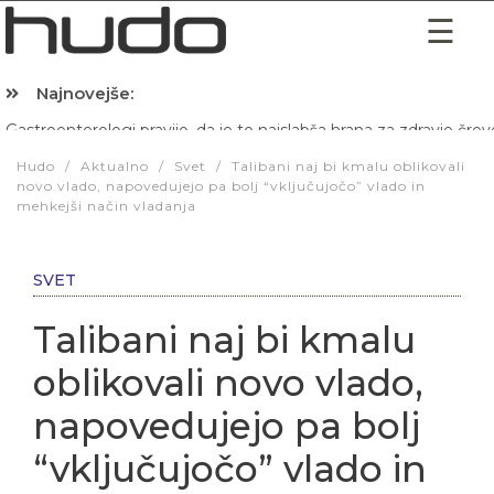
Najnovejše:
Hibernacijska dieta: Zakaj je pred spanjem dobro pojesti žlico 
Hudo
/
Aktualno
/
Svet
/
Talibani naj bi kmalu oblikovali
novo vlado, napovedujejo pa bolj “vključujočo” vlado in
mehkejši način vladanja
SVET
Talibani naj bi kmalu
oblikovali novo vlado,
napovedujejo pa bolj
“vključujočo” vlado in