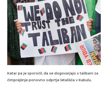
Katar pa je sporočil, da se dogovarjajo s talibani za
čimprejšnje ponovno odprtje letališča v Kabulu.