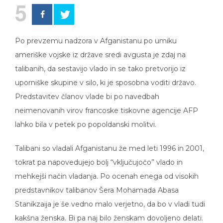
5
Po prevzemu nadzora v Afganistanu po umiku
ameriške vojske iz države sredi avgusta je zdaj na
talibanih, da sestavijo vlado in se tako pretvorijo iz
uporniške skupine v silo, ki je sposobna voditi državo.
Predstavitev članov vlade bi po navedbah
neimenovanih virov francoske tiskovne agencije AFP
lahko bila v petek po popoldanski molitvi.
Talibani so vladali Afganistanu že med leti 1996 in 2001,
tokrat pa napovedujejo bolj “vključujočo” vlado in
mehkejši način vladanja. Po ocenah enega od visokih
predstavnikov talibanov Šera Mohamada Abasa
Stanikzaija je še vedno malo verjetno, da bo v vladi tudi
kakšna ženska. Bi pa naj bilo ženskam dovoljeno delati.