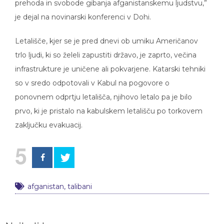
je dejal na novinarski konferenci v Dohi.
Letališče, kjer se je pred dnevi ob umiku Američanov
trlo ljudi, ki so želeli zapustiti državo, je zaprto, večina
infrastrukture je uničene ali pokvarjene. Katarski tehniki
so v sredo odpotovali v Kabul na pogovore o
ponovnem odprtju letališča, njihovo letalo pa je bilo
prvo, ki je pristalo na kabulskem letališču po torkovem
zaključku evakuacij.
5
afganistan
,
talibani
Najbolj brano