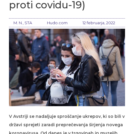
proti covidu-19)
M. N., STA
Hudo.com
12 februarja, 2022
V Avstriji se nadaljuje sproščanje ukrepov, ki so bili v
državi sprejeti zaradi preprečevanja širjenja novega
koronavirusa. Od danes je v trgovinah in muzejih