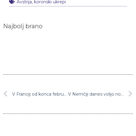
Avstrija
,
koronski ukrepi
Najbolj brano
V Franciji od konca februarja brez mask v zaprtih prostorih
V Nemčiji danes volijo novega predsednika države