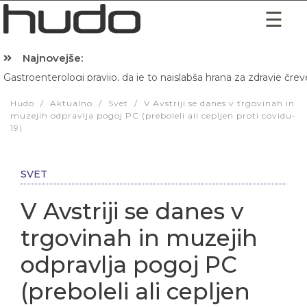
Najnovejše:
Gastroenterologi pravijo, da je to najslabša hrana za zdravje črev
Hibernacijska dieta: Zakaj je pred spanjem dobro pojesti žlico 
Hudo
/
Aktualno
/
Svet
/
V Avstriji se danes v trgovinah in
muzejih odpravlja pogoj PC (preboleli ali cepljen proti covidu-
19)
SVET
V Avstriji se danes v
trgovinah in muzejih
odpravlja pogoj PC
(preboleli ali cepljen