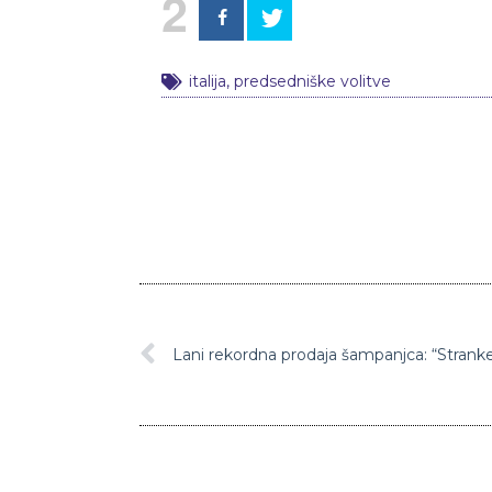
2
italija
,
predsedniške volitve