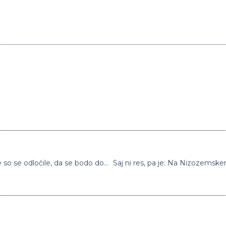
Lani rekordna prodaja šampanjca: “Stranke so se odločile, da se bodo doma razvajale in si ustvarile trenutke veselja”