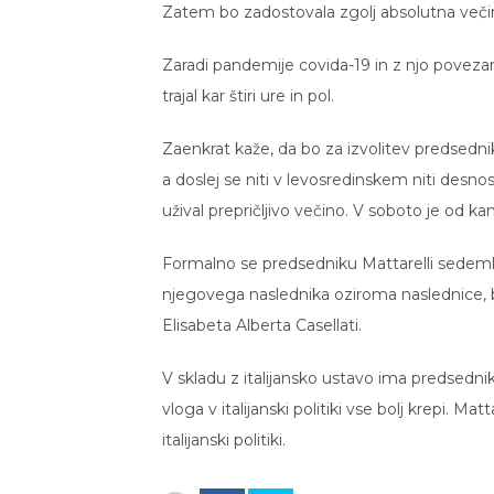
Zatem bo zadostovala zgolj absolutna večin
Zaradi pandemije covida-19 in z njo povezan
trajal kar štiri ure in pol.
Zaenkrat kaže, da bo za izvolitev predsedn
a doslej se niti v levosredinskem niti desno
užival prepričljivo večino. V soboto je od ka
Formalno se predsedniku Mattarelli sedemlet
njegovega naslednika oziroma naslednice, 
Elisabeta Alberta Casellati.
V skladu z italijansko ustavo ima predsedni
vloga v italijanski politiki vse bolj krepi. M
italijanski politiki.