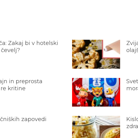
a: Zakaj bi v hotelski
Zvij
 čevelj?
olaj
jn in preprosta
Svet
e kritine
mora
ečniških zapovedi
Kisl
zdra