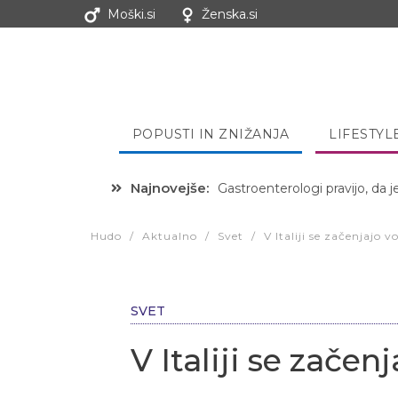
Moški.si
Ženska.si
POPUSTI IN ZNIŽANJA
LIFESTYL
Najnovejše:
Gastroenterologi pravijo, da j
Hibernacijska dieta: Zakaj je
Hudo
/
Aktualno
/
Svet
/
V Italiji se začenjajo 
SVET
V Italiji se zače