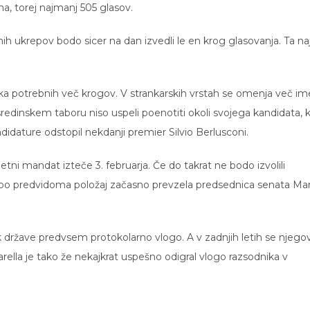
a, torej najmanj 505 glasov.
ih ukrepov bodo sicer na dan izvedli le en krog glasovanja. Ta naj
ika potrebnih več krogov. V strankarskih vrstah se omenja več im
sredinskem taboru niso uspeli poenotiti okoli svojega kandidata, ki
ndidature odstopil nekdanji premier Silvio Berlusconi.
ni mandat izteče 3. februarja. Če do takrat ne bodo izvolili
bo predvidoma položaj začasno prevzela predsednica senata Mar
k države predvsem protokolarno vlogo. A v zadnjih letih se njego
attarella je tako že nekajkrat uspešno odigral vlogo razsodnika v