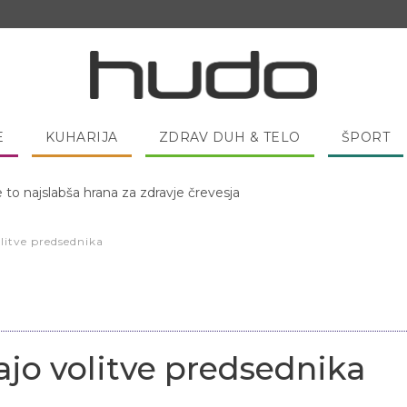
E
KUHARIJA
ZDRAV DUH & TELO
ŠPORT
e to najslabša hrana za zdravje črevesja
 pred spanjem dobro pojesti žlico medu?
volitve predsednika
njajo volitve predsednika