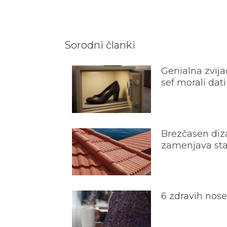
Sorodni članki
Genialna zvijač
sef morali dati
Brezčasen diza
zamenjava star
6 zdravih nos