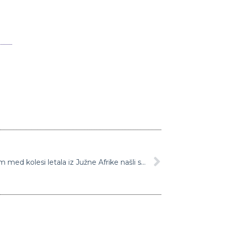
Saj ni res, pa je: Na Nizozemskem med kolesi letala iz Južne Afrike našli slepega potnika