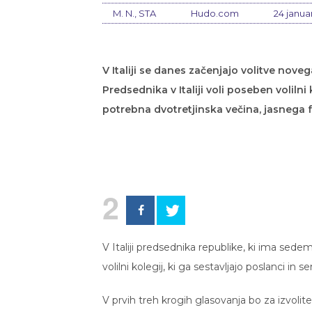
M. N., STA
Hudo.com
24 janua
V Italiji se danes začenjajo volitve nove
Predsednika v Italiji voli poseben volilni
potrebna dvotretjinska večina, jasnega fa
2
V Italiji predsednika republike, ki ima sed
volilni kolegij, ki ga sestavljajo poslanci in s
V prvih treh krogih glasovanja bo za izvoli