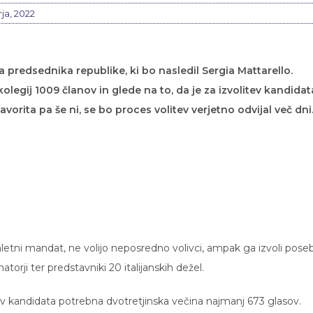
rja, 2022
ga predsednika republike, ki bo nasledil Sergia Mattarello.
 kolegij 1009 članov in glede na to, da je za izvolitev kandidat
vorita pa še ni, se bo proces volitev verjetno odvijal več dni
emletni mandat, ne volijo neposredno volivci, ampak ga izvoli pos
enatorji ter predstavniki 20 italijanskih dežel.
tev kandidata potrebna dvotretjinska večina najmanj 673 glasov.