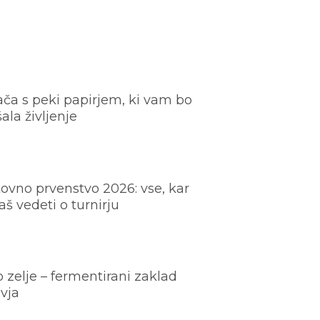
ača s peki papirjem, ki vam bo
šala življenje
ovno prvenstvo 2026: vse, kar
š vedeti o turnirju
o zelje – fermentirani zaklad
vja