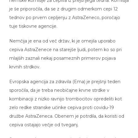
nemške komisije za cepiva iz prejšnjega tedna. Komisija
je še priporočila, da se z drugim odmerkom cepi 12
tednov po prvem cepljenju z AstraZeneco, poročajo
tuje tiskovne agencije.
Nemčija je ena od več držav, ki je omejila uporabo
cepiva AstraZenece na starejše ljudi, potem ko so pri
mlajših zaznali nekaj posameznih primerov pojava
krvnih strdkov.
Evropska agencija za zdravila (Ema) je prejšnji teden
sporočila, da je treba neobičajne krvne strdke v
kombinaciji z nizko ravnijo trombocitov opredeliti kot
zelo redke stranske učinke cepiva proti covidu-19
družbe AstraZeneca. Obenem je potrdila, da koristi od
cepiva ostajajo večje od tveganj.