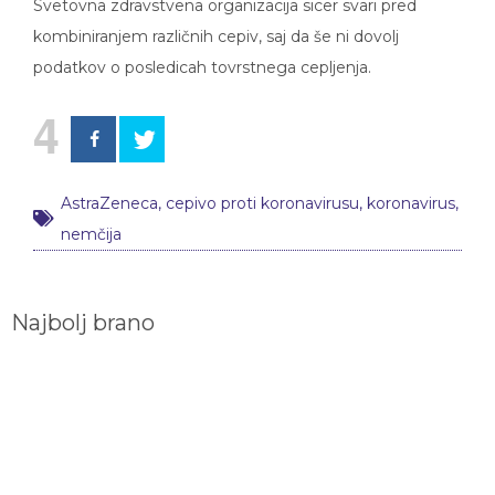
Svetovna zdravstvena organizacija sicer svari pred
kombiniranjem različnih cepiv, saj da še ni dovolj
podatkov o posledicah tovrstnega cepljenja.
4
AstraZeneca
,
cepivo proti koronavirusu
,
koronavirus
,
nemčija
Najbolj brano