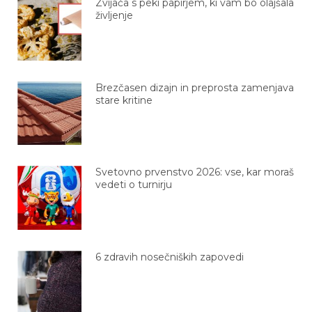
Zvijača s peki papirjem, ki vam bo olajšala
življenje
Brezčasen dizajn in preprosta zamenjava
stare kritine
Svetovno prvenstvo 2026: vse, kar moraš
vedeti o turnirju
6 zdravih nosečniških zapovedi