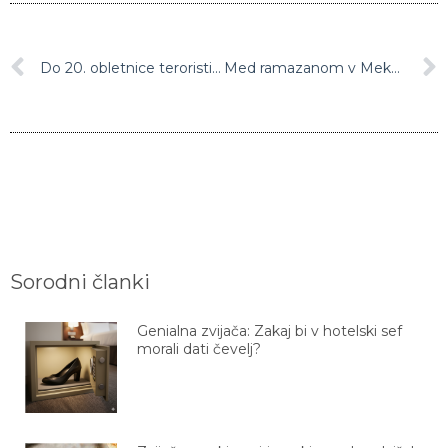
Do 20. obletnice teroristična napada 11. septembra bodo ZDA umaknile svojo vojsko iz Afganistana
Med ramazanom v Meko le verniki, ki so ali že preboleli ali pa so cepljeni proti covidu
Sorodni članki
Genialna zvijača: Zakaj bi v hotelski sef
morali dati čevelj?