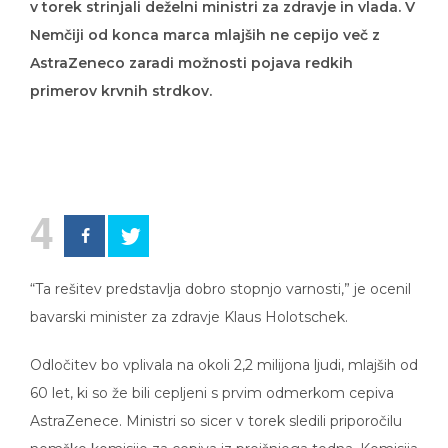
v torek strinjali deželni ministri za zdravje in vlada. V
Nemčiji od konca marca mlajših ne cepijo več z
AstraZeneco zaradi možnosti pojava redkih
primerov krvnih strdkov.
4
“Ta rešitev predstavlja dobro stopnjo varnosti,” je ocenil
bavarski minister za zdravje Klaus Holotschek.
Odločitev bo vplivala na okoli 2,2 milijona ljudi, mlajših od
60 let, ki so že bili cepljeni s prvim odmerkom cepiva
AstraZenece. Ministri so sicer v torek sledili priporočilu