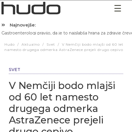
Najnovejše:
Gastroenterologi pravijo, da je to najslabša hrana za zdravje črev
Hibernacijska dieta: Zakaj je pred spanjem dobro pojesti žlico 
Hudo
/
Aktualno
/
Svet
/
V Nemčiji bodo mlajši od 60 let
namesto drugega odmerka AstraZenece prejeli drugo cepivo
SVET
V Nemčiji bodo mlajši
od 60 let namesto
drugega odmerka
AstraZenece prejeli
drugo cepivo