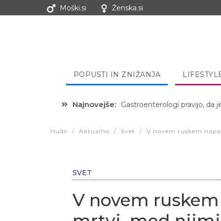
Moški.si
Ženska.si
POPUSTI IN ZNIŽANJA
LIFESTYL
Najnovejše:
Hibernacijska dieta: Zakaj je
Hudo
/
Aktualno
/
Svet
/
V novem ruskem napadu
SVET
V novem ruskem n
mrtvi, med njimi