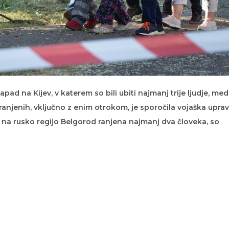
apad na Kijev, v katerem so bili ubiti najmanj trije ljudje, med
o ranjenih, vključno z enim otrokom, je sporočila vojaška upra
na rusko regijo Belgorod ranjena najmanj dva človeka, so