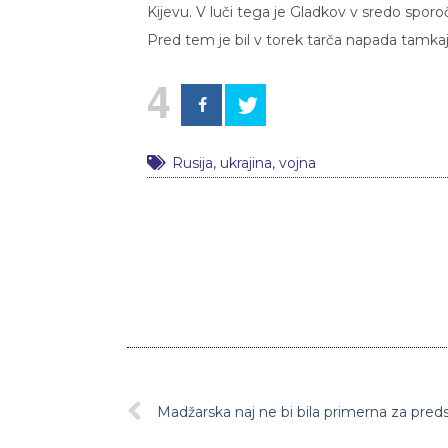
Kijevu. V luči tega je Gladkov v sredo sporoč
Pred tem je bil v torek tarča napada tamkajš
4
Rusija
,
ukrajina
,
vojna
Madžarska naj ne bi bila primerna za pre