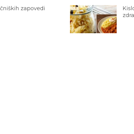
ečniških zapovedi
Kisl
zdra