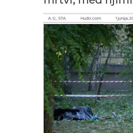
A. G., STA
Hudo.com
1 junija, 