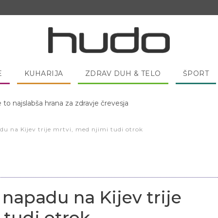
E
KUHARIJA
ZDRAV DUH & TELO
ŠPORT
 pred spanjem dobro pojesti žlico medu?
 na Kijev trije mrtvi, med njimi tudi otrok
apadu na Kijev trije
 tudi otrok