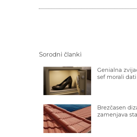
Sorodni članki
Genialna zvijač
sef morali dati
Brezčasen diza
zamenjava star