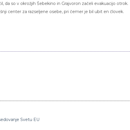
il, da so v okrožjih Šebekino in Grajvoron začeli evakuacijo otrok.
nji center za razseljene osebe, pri čemer je bil ubit en človek.
dsedovanje Svetu EU