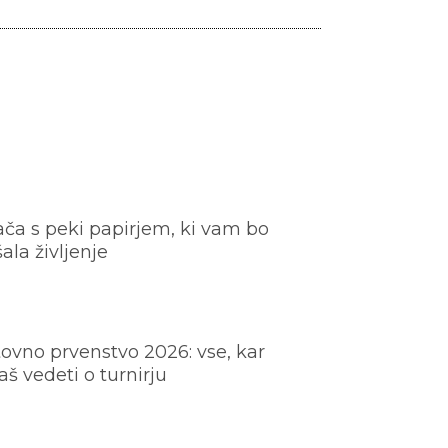
ača s peki papirjem, ki vam bo
šala življenje
ovno prvenstvo 2026: vse, kar
š vedeti o turnirju