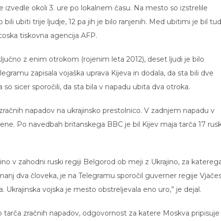
e izvedle okoli 3. ure po lokalnem času. Na mesto so izstrelile
li ubiti trije ljudje, 12 pa jih je bilo ranjenih. Med ubitimi je bil tud
ncoska tiskovna agencija AFP.
vključno z enim otrokom (rojenim leta 2012), deset ljudi je bilo
legramu zapisala vojaška uprava Kijeva in dodala, da sta bili dve
 so sicer sporočili, da sta bila v napadu ubita dva otroka.
 zračnih napadov na ukrajinsko prestolnico. V zadnjem napadu v
anjene. Po navedbah britanskega BBC je bil Kijev maja tarča 17 rus
 v zahodni ruski regiji Belgorod ob meji z Ukrajino, za katereg
ajmanj dva človeka, je na Telegramu sporočil guverner regije Vjače
 Ukrajinska vojska je mesto obstreljevala eno uro,” je dejal.
 tarča zračnih napadov, odgovornost za katere Moskva pripisuje