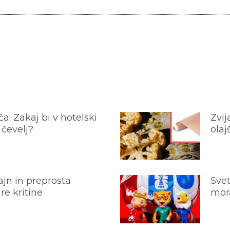
a: Zakaj bi v hotelski
Zvij
 čevelj?
olaj
jn in preprosta
Svet
e kritine
mora