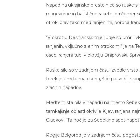
Napad na ukrajinsko prestolnico so ruske sil
manevrirne in balistične rakete, pri čemer so bi
otrok, prav tako med ranjenimi, poroča fra
“V okrožju Desnianski: trije ljudje so umrli, 
ranjenih, vključno z enim otrokom,” je na Te
osebi ranjeni tudi v okrožju Dniprovski. Sprva
Ruske sile so v zadnjem času izvedle vrsto
torek je umrla ena oseba, štiri pa so bile r
zračnih napadov.
Medtem sta bila v napadu na mesto Šebekino
tamkajšnje oblasti okrivile Kijev, ranjena n
Gladkov. “Ta noč je za Šebekino spet napeta.
Regija Belgorod je v zadnjem času pogosto