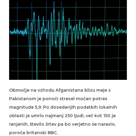
Območje na vzhodu Afganistana blizu meje s
Pakistanom je ponoči stresel močan potres
magnitude 5,9. Po dosedanjih podatkih lokalnih
oblasti je umrlo najmanj 250 ljudi, več kot 150 je
ranjenih, število žrtev pa bo verjetno še naraslo,
poroča britanski BBC.