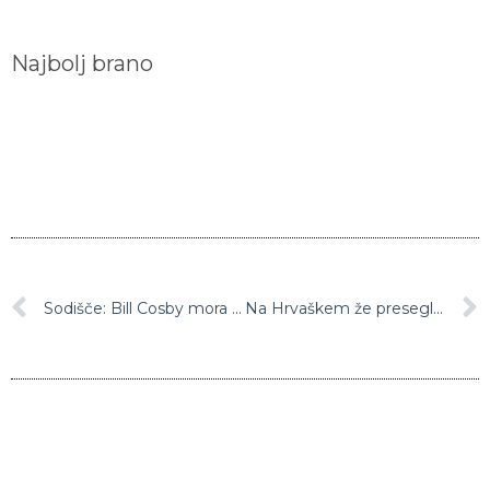
Najbolj brano
Sodišče: Bill Cosby mora žrtvi, ki jo je kot najstnico zlorabil, plačati pol milijonsko odškodnino
Na Hrvaškem že presegli še zmogljivo število beguncev iz Ukrajine, a novih beguncev vseeno ne bodo zavračali