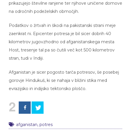
na odročnih podeželskih območjih.
Podatkov o žrtvah in škodi na pakistanski strani meje
zaenkrat ni. Epicenter potresa je bil sicer dobrih 40
kilometrov jugovzhodno od afganistanskega mesta
Host, tresenje tal pa so čutili več kot 500 kilometrov
stran, tudi v Indiji.
Afganistan je sicer pogosto tarča potresov, še posebej
gorovje Hindukuš, ki se nahaja v bližini stika med
evrazijsko in indijsko tektonsko ploščo.
2
afganistan
,
potres