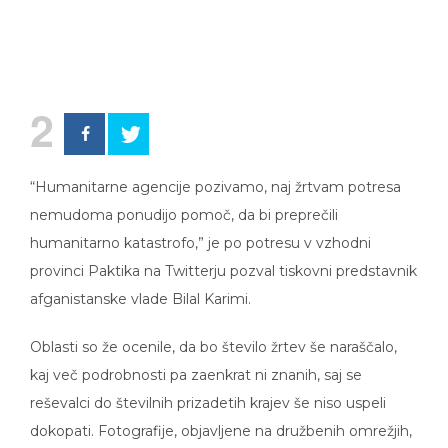
2
“Humanitarne agencije pozivamo, naj žrtvam potresa
nemudoma ponudijo pomoč, da bi preprečili
humanitarno katastrofo,” je po potresu v vzhodni
provinci Paktika na Twitterju pozval tiskovni predstavnik
afganistanske vlade Bilal Karimi.
Oblasti so že ocenile, da bo število žrtev še naraščalo,
kaj več podrobnosti pa zaenkrat ni znanih, saj se
reševalci do številnih prizadetih krajev še niso uspeli
dokopati. Fotografije, objavljene na družbenih omrežjih,
prikazujejo številne ranjene ter njihove uničene domove