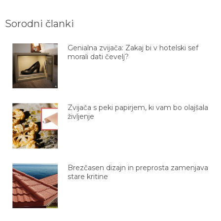
Sorodni članki
Genialna zvijača: Zakaj bi v hotelski sef
morali dati čevelj?
Zvijača s peki papirjem, ki vam bo olajšala
življenje
Brezčasen dizajn in preprosta zamenjava
stare kritine
Svetovno prvenstvo 2026: vse, kar moraš