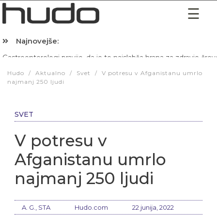
Najnovejše:
Hibernacijska dieta: Zakaj je pred spanjem dobro pojesti žlico 
Hudo
/
Aktualno
/
Svet
/
V potresu v Afganistanu umrlo
najmanj 250 ljudi
SVET
V potresu v
Afganistanu umrlo
najmanj 250 ljudi
A. G., STA
Hudo.com
22 junija, 2022