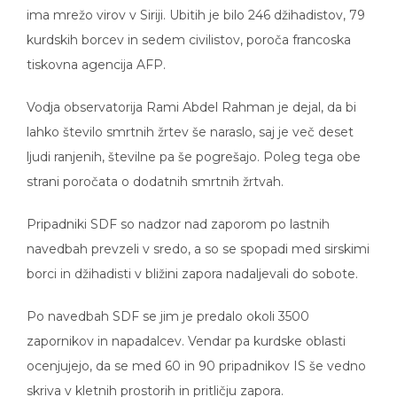
ima mrežo virov v Siriji. Ubitih je bilo 246 džihadistov, 79
kurdskih borcev in sedem civilistov, poroča francoska
tiskovna agencija AFP.
Vodja observatorija Rami Abdel Rahman je dejal, da bi
lahko število smrtnih žrtev še naraslo, saj je več deset
ljudi ranjenih, številne pa še pogrešajo. Poleg tega obe
strani poročata o dodatnih smrtnih žrtvah.
Pripadniki SDF so nadzor nad zaporom po lastnih
navedbah prevzeli v sredo, a so se spopadi med sirskimi
borci in džihadisti v bližini zapora nadaljevali do sobote.
Po navedbah SDF se jim je predalo okoli 3500
zapornikov in napadalcev. Vendar pa kurdske oblasti
ocenjujejo, da se med 60 in 90 pripadnikov IS še vedno
skriva v kletnih prostorih in pritličju zapora.