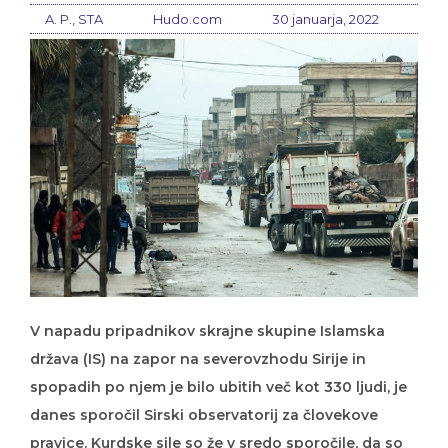
A. P., STA
Hudo.com
30 januarja, 2022
V napadu pripadnikov skrajne skupine Islamska
država (IS) na zapor na severovzhodu Sirije in
spopadih po njem je bilo ubitih več kot 330 ljudi, je
danes sporočil Sirski observatorij za človekove
pravice. Kurdske sile so že v sredo sporočile, da so