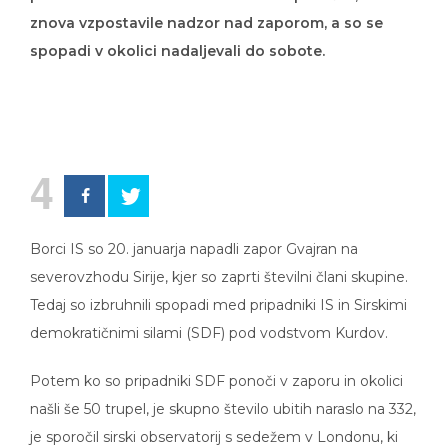
znova vzpostavile nadzor nad zaporom, a so se
spopadi v okolici nadaljevali do sobote.
4
Borci IS so 20. januarja napadli zapor Gvajran na
severovzhodu Sirije, kjer so zaprti številni člani skupine.
Tedaj so izbruhnili spopadi med pripadniki IS in Sirskimi
demokratičnimi silami (SDF) pod vodstvom Kurdov.
Potem ko so pripadniki SDF ponoči v zaporu in okolici
našli še 50 trupel, je skupno število ubitih naraslo na 332,
je sporočil sirski observatorij s sedežem v Londonu, ki