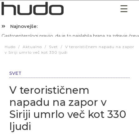
Najnovejše:
Hibernacijska dieta: Zakaj je pred spanjem dobro pojesti žlico 
Hudo
/
Aktualno
/
Svet
/
V terorističnem napadu na zapor
v Siriji umrlo več kot 330 ljudi
SVET
V terorističnem
napadu na zapor v
Siriji umrlo več kot 330
ljudi