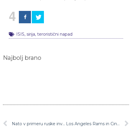
4
ISIS
,
sirija
,
teroristični napad
Najbolj brano
Nato v primeru ruske invazije v Ukrajino ne bo poslal bojnih enot
Los Angeles Rams in Cincinnati Bengals se bodo pomerili za Super Bowl 2022