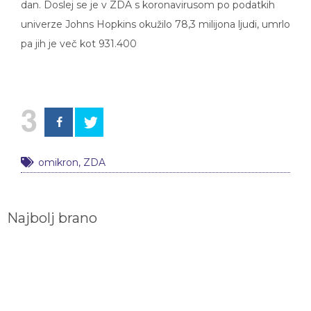
dan. Doslej se je v ZDA s koronavirusom po podatkih
univerze Johns Hopkins okužilo 78,3 milijona ljudi, umrlo
pa jih je več kot 931.400
3
omikron
,
ZDA
Najbolj brano