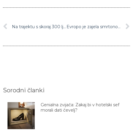
Na trajektu s skoraj 300 ljudmi na krovu izbruhnil velik požar
Evropo je zajela smrtonosna nevihta Eunice
Sorodni članki
Genialna zvijača: Zakaj bi v hotelski sef
morali dati čevelj?