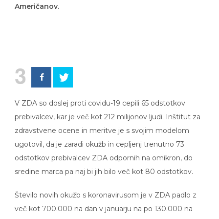
Američanov.
3
V ZDA so doslej proti covidu-19 cepili 65 odstotkov
prebivalcev, kar je več kot 212 milijonov ljudi. Inštitut za
zdravstvene ocene in meritve je s svojim modelom
ugotovil, da je zaradi okužb in cepljenj trenutno 73
odstotkov prebivalcev ZDA odpornih na omikron, do
sredine marca pa naj bi jih bilo več kot 80 odstotkov.
Število novih okužb s koronavirusom je v ZDA padlo z
več kot 700.000 na dan v januarju na po 130.000 na