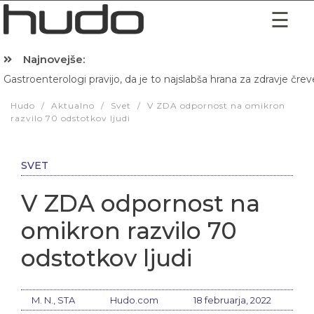
Najnovejše:
Gastroenterologi pravijo, da je to najslabša hrana za zdravje črev
Hibernacijska dieta: Zakaj je pred spanjem dobro pojesti žlico 
Hudo
/
Aktualno
/
Svet
/
V ZDA odpornost na omikron
razvilo 70 odstotkov ljudi
SVET
V ZDA odpornost na
omikron razvilo 70
odstotkov ljudi
M. N., STA
Hudo.com
18 februarja, 2022