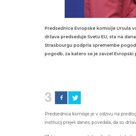
Predsednica Evropske komisije Ursula v
država predseduje Svetu EU, sta na da
Strasbourgu podprla spremembe pogodb E
pogodb, za katero se je zavzel Evropski
3
Predsednica komisije je v odzivu na predlog
institucij prejeli danes, povedala, da so držav