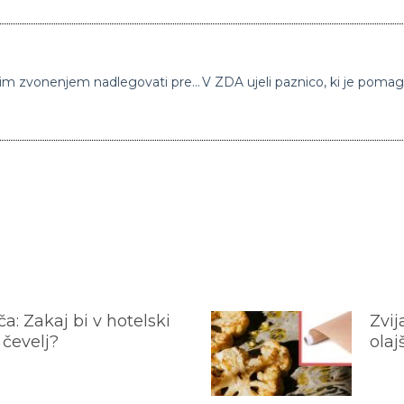
Cerkev nima brezpogojne pravice s hrupnim zvonenjem nadlegovati prebivalstva
a: Zakaj bi v hotelski
Zvij
 čevelj?
olaj