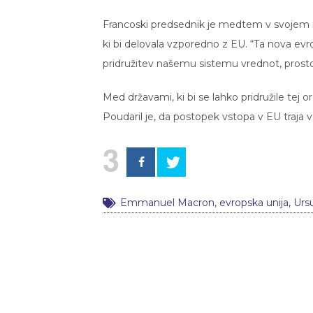
Francoski predsednik je medtem v svojem n
ki bi delovala vzporedno z EU. “Ta nova e
pridružitev našemu sistemu vrednot, prostoru
Med državami, ki bi se lahko pridružile tej 
Poudaril je, da postopek vstopa v EU traja več
3
Emmanuel Macron
,
evropska unija
,
Urs