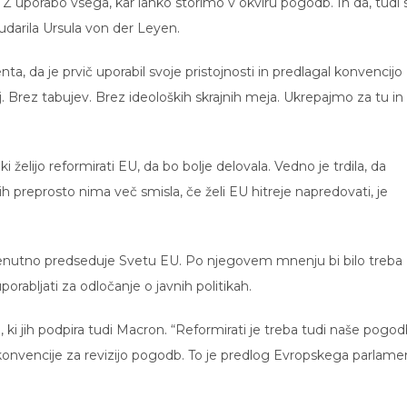
 Z uporabo vsega, kar lahko storimo v okviru pogodb. In da, tudi 
darila Ursula von der Leyen.
a, da je prvič uporabil svoje pristojnosti in predlagal konvencijo
. Brez tabujev. Brez ideoloških skrajnih meja. Ukrepajmo za tu in
ki želijo reformirati EU, da bo bolje delovala. Vedno je trdila, da
h preprosto nima več smisla, če želi EU hitreje napredovati, je
trenutno predseduje Svetu EU. Po njegovem mnenju bi bilo treba
porabljati za odločanje o javnih politikah.
 jih podpira tudi Macron. “Reformirati je treba tudi naše pogod
c konvencije za revizijo pogodb. To je predlog Evropskega parlame