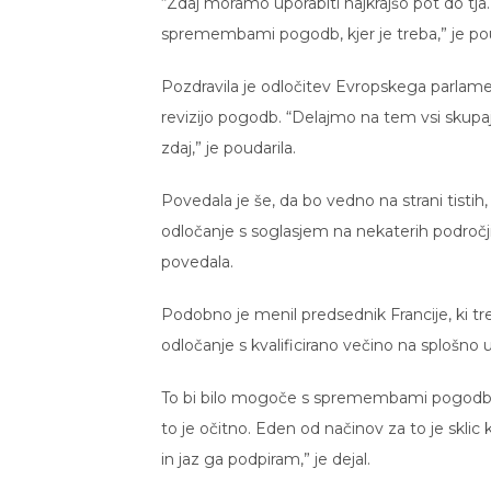
“Zdaj moramo uporabiti najkrajšo pot do tja.
spremembami pogodb, kjer je treba,” je pou
Pozdravila je odločitev Evropskega parlament
revizijo pogodb. “Delajmo na tem vsi skupaj
zdaj,” je poudarila.
Povedala je še, da bo vedno na strani tistih, 
odločanje s soglasjem na nekaterih področji
povedala.
Podobno je menil predsednik Francije, ki 
odločanje s kvalificirano večino na splošno u
To bi bilo mogoče s spremembami pogodb, ki
to je očitno. Eden od načinov za to je skli
in jaz ga podpiram,” je dejal.