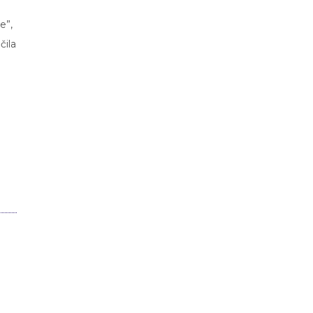
e”,
čila