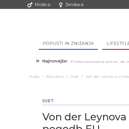
Moški.si
Ženska.si
POPUSTI IN ZNIŽANJA
LIFESTYL
Najnovejše:
Hibernacijska dieta: Zakaj je
Hudo
/
Aktualno
/
Svet
/
Von der Leynova in 
SVET
Von der Leynova
pogodb EU