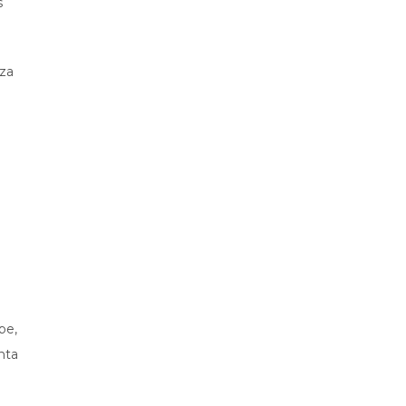
s
 za
be,
nta