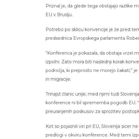
Priznal je, da glede tega obstajajo razlike
EU v Bruslju.
Potrebo po sklicu konvencije je že pred 
predsednica Evropskega parlamenta Rober
“Konferenca je pokazala, da obstaja vrzel med
izpolni. Zato mora biti naslednji korak konv
področja, ki preprosto ne morejo čakati,” 
in migracije.
Trinajst članic unije, med njimi tudi Sloven
konference ni bil sprememba pogodb EU. “Č
preuranjenih poskusov za sprožitev postopk
Kot so pojasnili viri pri EU, Slovenija sic
predlogi v okviru konference. Med temi izpos