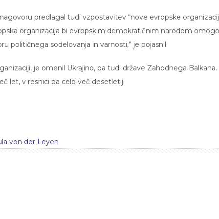
agovoru predlagal tudi vzpostavitev “nove evropske organizacij
vropska organizacija bi evropskim demokratičnim narodom omogo
 političnega sodelovanja in varnosti,” je pojasnil.
organizaciji, je omenil Ukrajino, pa tudi države Zahodnega Balkana.
 let, v resnici pa celo več desetletij.
ula von der Leyen