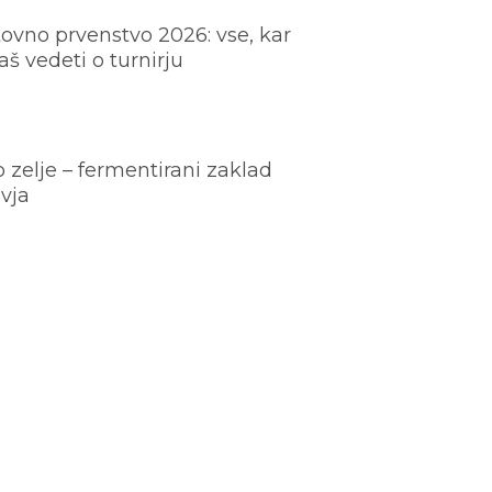
ovno prvenstvo 2026: vse, kar
š vedeti o turnirju
o zelje – fermentirani zaklad
vja