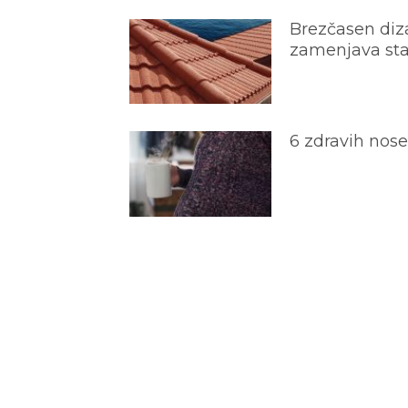
Brezčasen diza
zamenjava star
6 zdravih nos