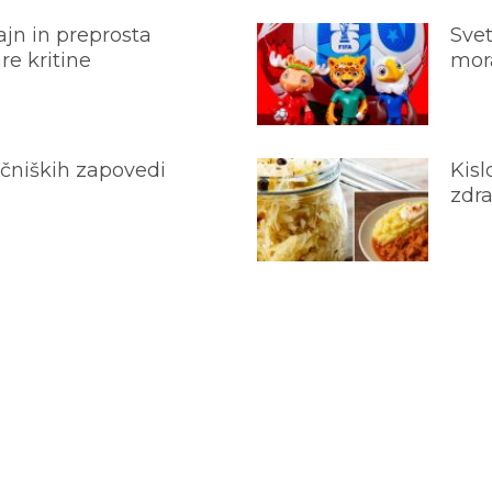
jn in preprosta
Svet
e kritine
mora
ečniških zapovedi
Kisl
zdra