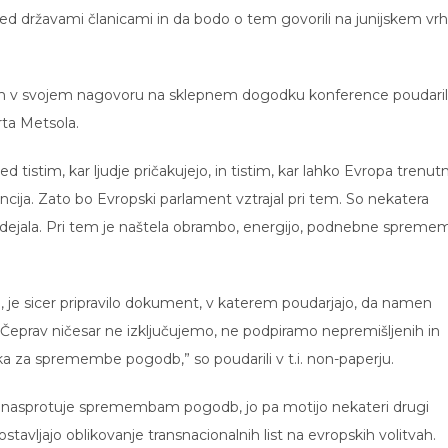
 med državami članicami in da bodo o tem govorili na junijskem vr
tem v svojem nagovoru na sklepnem dogodku konference poudari
ta Metsola.
 tistim, kar ljudje pričakujejo, in tistim, kar lahko Evropa trenut
encija. Zato bo Evropski parlament vztrajal pri tem. So nekatera
je dejala. Pri tem je naštela obrambo, energijo, podnebne sprem
ija, je sicer pripravilo dokument, v katerem poudarjajo, da namen
eprav ničesar ne izključujemo, ne podpiramo nepremišljenih in
a za spremembe pogodb,” so poudarili v t.i. non-paperju.
er ne nasprotuje spremembam pogodb, jo pa motijo nekateri drugi
tavljajo oblikovanje transnacionalnih list na evropskih volitvah.