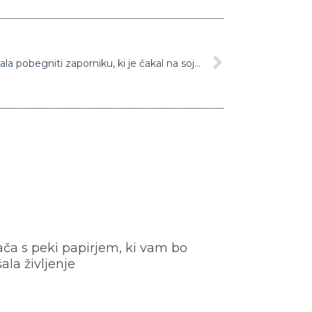
V ZDA ujeli paznico, ki je pomagala pobegniti zaporniku, ki je čakal na sojenje zaradi umora
ača s peki papirjem, ki vam bo
šala življenje