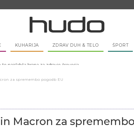
E
KUHARIJA
ZDRAV DUH & TELO
ŠPORT
 pred spanjem dobro pojesti žlico medu?
Macron za spremembo pogodb EU
 in Macron za sprememb