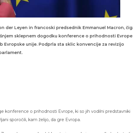
on der Leyen in francoski predsednik Emmanuel Macron, čig
našnjem sklepnem dogodku konference o prihodnosti Evrope
vropske unije. Podprla sta sklic konvencije za revizijo
 parlament.
e konference o prihodnosti Evrope, ki so jih vodilni predstavniki
ljani sporočili, kam želijo, da gre Evropa.