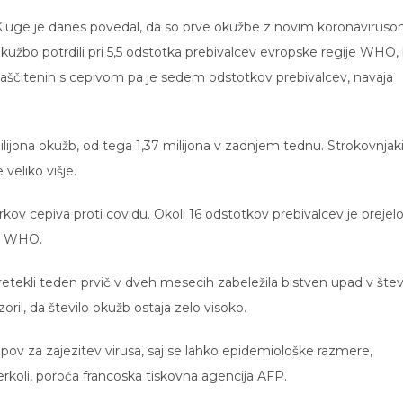
luge je danes povedal, da so prve okužbe z novim koronaviruso
okužbo potrdili pri 5,5 odstotka prebivalcev evropske regije WHO, 
 zaščitenih s cepivom pa je sedem odstotkov prebivalcev, navaja
milijona okužb, od tega 1,37 milijona v zadnjem tednu. Strokovnjak
 veliko višje.
erkov cepiva proti covidu. Okoli 16 odstotkov prebivalcev je prejel
or WHO.
retekli teden prvič v dveh mesecih zabeležila bistven upad v štev
il, da število okužb ostaja zelo visoko.
pov za zajezitev virusa, saj se lahko epidemiološke razmere,
kjerkoli, poroča francoska tiskovna agencija AFP.