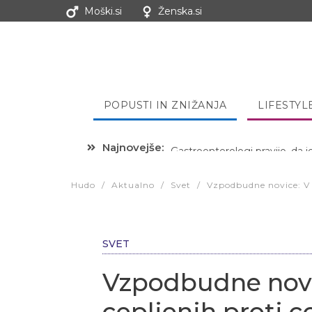
Moški.si
Ženska.si
POPUSTI IN ZNIŽANJA
LIFESTYL
Najnovejše:
Hibernacijska dieta: Zakaj je
Hudo
/
Aktualno
/
Svet
/
Vzpodbudne novice: V E
SVET
Vzpodbudne novic
cepljenih proti c