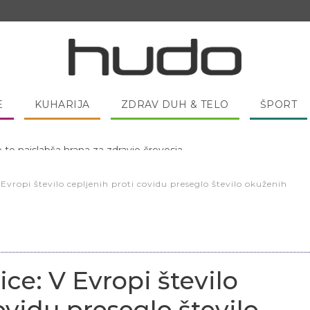
E
KUHARIJA
ZDRAV DUH & TELO
ŠPORT
 pred spanjem dobro pojesti žlico medu?
vropi število cepljenih proti covidu preseglo število okuženih
e: V Evropi število
ovidu preseglo število