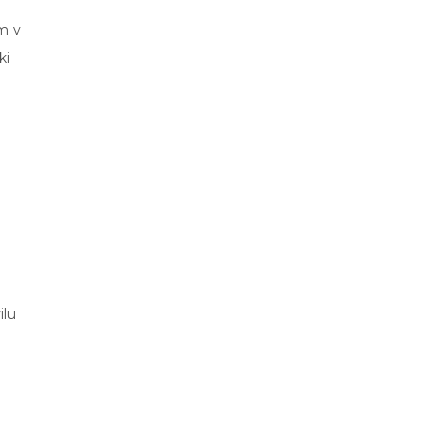
m v
ki
i
o
ilu