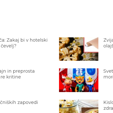
a: Zakaj bi v hotelski
Zvij
 čevelj?
olaj
jn in preprosta
Svet
e kritine
mora
ečniških zapovedi
Kisl
zdra