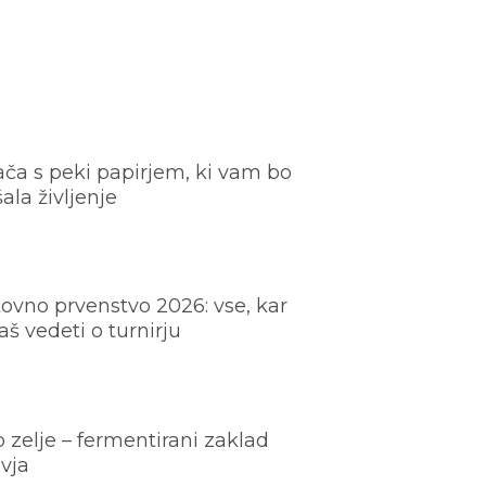
ača s peki papirjem, ki vam bo
šala življenje
ovno prvenstvo 2026: vse, kar
š vedeti o turnirju
o zelje – fermentirani zaklad
vja