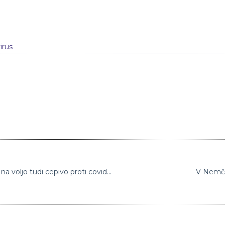
irus
BioNTech pričakuje, da bo že v juniju v EU na voljo tudi cepivo proti covidu-19 za stare od 12 do 15 let
V Nemčij