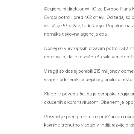
Regionalni direktor WHO za Evropo Hans K
Evropi potrdili pred 462 dnevi. Od tedaj so 
vključuje 53 držav, tudi Rusijo. Popolnoma
nemška tiskovna agencija dpa.
Doslej so v evropskih državah potrdili 51,3 
opozarjajo, da je resnično število verjetno še
V regiji so doslej porabili 215 milijonov odm
vsaj en odmerek, je dejal regionalni direkt
Kluge je povedal še, da je evropska regija p
okuženih s koronavirusom. Obenem je opozor
Posvaril je pred prehitrim sproščanjem ukre
kakršne trenutno vladajo v Indiji, razvijejo 