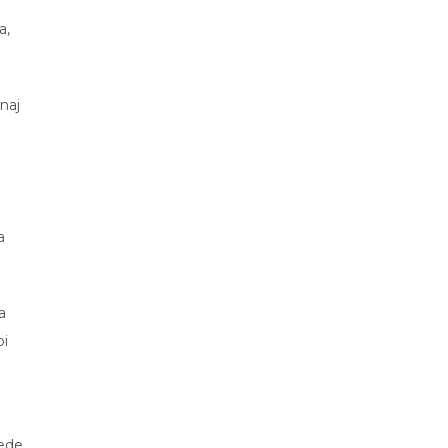
a,
naj
a
a
pi
e
lede