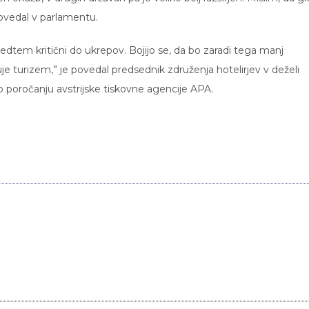
 povedal v parlamentu.
medtem kritični do ukrepov. Bojijo se, da bo zaradi tega manj
je turizem,” je povedal predsednik združenja hotelirjev v deželi
 poročanju avstrijske tiskovne agencije APA.