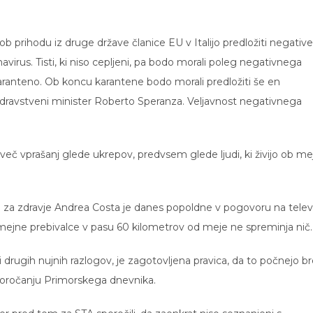
 ob prihodu iz druge države članice EU v Italijo predložiti negativ
navirus. Tisti, ki niso cepljeni, pa bodo morali poleg negativnega
aranteno. Ob koncu karantene bodo morali predložiti še en
ki zdravstveni minister Roberto Speranza. Veljavnost negativnega
 več vprašanj glede ukrepov, predvsem glede ljudi, ki živijo ob me
u za zdravje Andrea Costa je danes popoldne v pogovoru na televiz
mejne prebivalce v pasu 60 kilometrov od meje ne spreminja nič.
li drugih nujnih razlogov, je zagotovljena pravica, da to počnejo b
 poročanju Primorskega dnevnika.