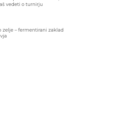
š vedeti o turnirju
o zelje – fermentirani zaklad
vja