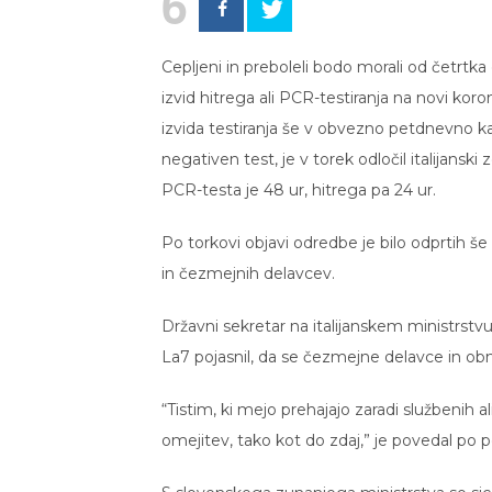
6
Cepljeni in preboleli bodo morali od četrtka
izvid hitrega ali PCR-testiranja na novi koro
izvida testiranja še v obvezno petdnevno k
negativen test, je v torek odločil italijans
PCR-testa je 48 ur, hitrega pa 24 ur.
Po torkovi objavi odredbe je bilo odprtih še
in čezmejnih delavcev.
Državni sekretar na italijanskem ministrstv
La7 pojasnil, da se čezmejne delavce in ob
“Tistim, ki mejo prehajajo zaradi službenih a
omejitev, tako kot do zdaj,” je povedal po