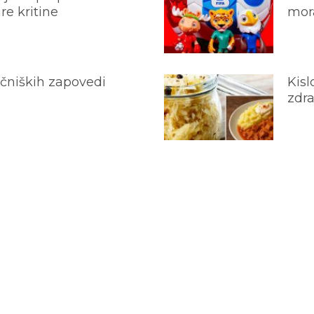
e kritine
mora
ečniških zapovedi
Kisl
zdra