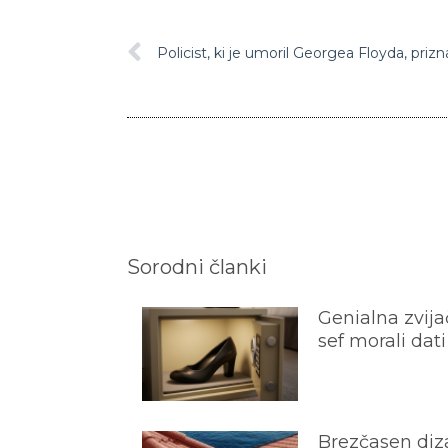
Sorodni članki
Genialna zvijač
sef morali dati
Brezčasen diza