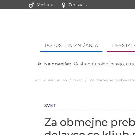
Moški.si
Ženska.si
POPUSTI IN ZNIŽANJA
LIFESTYL
Najnovejše:
Hibernacijska dieta: Zakaj je
Hudo
/
Aktualno
/
Svet
/
Za obmejne prebivalce 
SVET
Za obmejne preb
delavce se klju