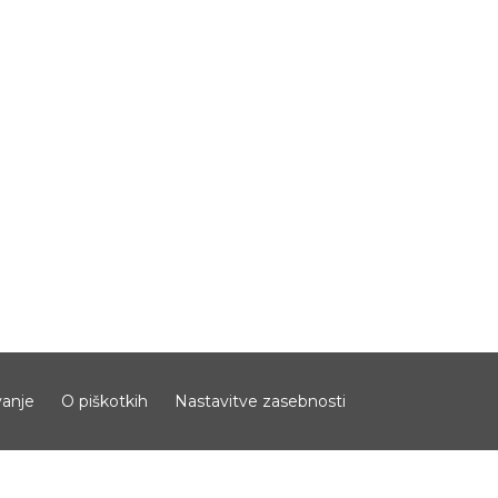
anje
O piškotkih
Nastavitve zasebnosti