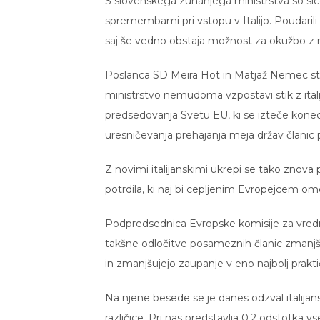
S slovenskega zunanjega ministrstva so sice
spremembami pri vstopu v Italijo. Poudaril
saj še vedno obstaja možnost za okužbo z
Poslanca SD Meira Hot in Matjaž Nemec sta
ministrstvo nemudoma vzpostavi stik z italij
predsedovanja Svetu EU, ki se izteče kone
uresničevanja prehajanja meja držav članic 
Z novimi italijanskimi ukrepi se tako znov
potrdila, ki naj bi cepljenim Evropejcem om
Podpredsednica Evropske komisije za vredno
takšne odločitve posameznih članic zmanjšuj
in zmanjšujejo zaupanje v eno najbolj prakt
Na njene besede se je danes odzval italijans
različice. Pri nas predstavlja 0,2 odstotka vs