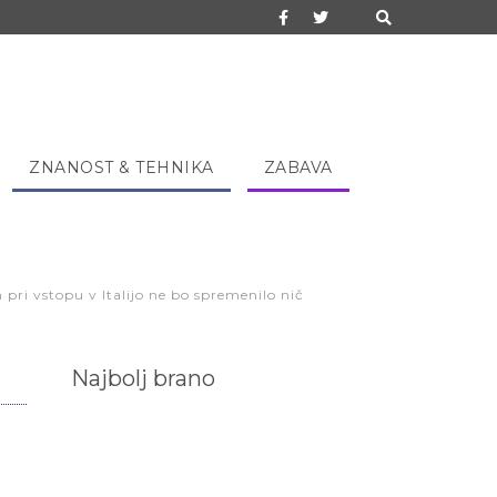
ZNANOST & TEHNIKA
ZABAVA
pri vstopu v Italijo ne bo spremenilo nič
Najbolj brano