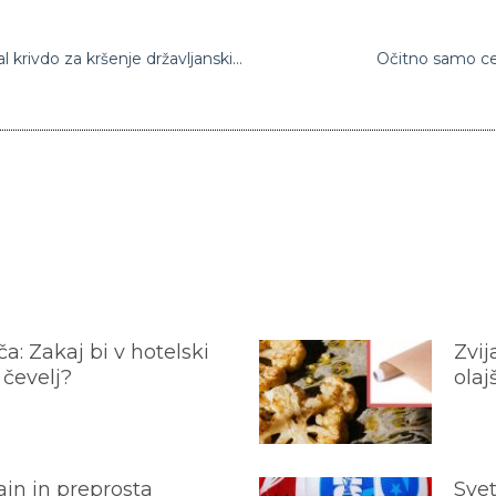
Policist, ki je umoril Georgea Floyda, priznal krivdo za kršenje državljanskih pravic
Očitno samo cep
a: Zakaj bi v hotelski
Zvij
 čevelj?
olaj
jn in preprosta
Svet