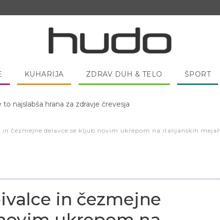
E
KUHARIJA
ZDRAV DUH & TELO
ŠPORT
 pred spanjem dobro pojesti žlico medu?
in čezmejne delavce se kljub novim ukrepom na italijanskih mejah 
ivalce in čezmejne
b novim ukrepom na