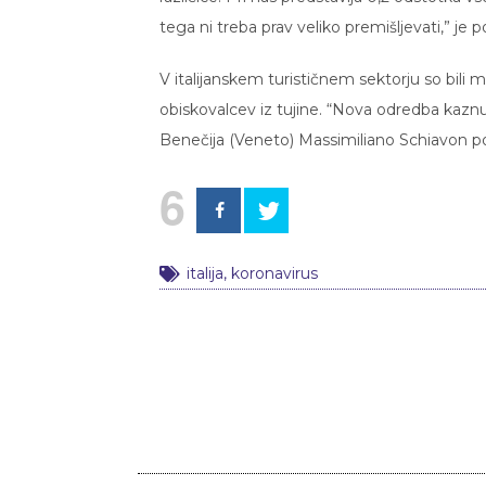
tega ni treba prav veliko premišljevati,” je
V italijanskem turističnem sektorju so bili 
obiskovalcev iz tujine. “Nova odredba kaznu
Benečija (Veneto) Massimiliano Schiavon po
6
italija
,
koronavirus