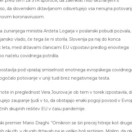
r pred tem za STA sporočili, da zaenkrat niso seznanjeni s
i so, da slovenskim državljanom odsvetujejo vsa nenujna potovanj
 novim koronavirusom.
 zunanjega ministra Anžeta Logarja v poslanski pobudi pozvala, 
ansko vlado, če tega še ni storila. Slovenija pa naj do konca
c leta, med državami članicami EU vzpostavi predlog enovitega
po načelu covidnega potrdila.
a postavlja pod vprašaj smiselnost enotnega evropskega covidneg
ogočalo potovanje v uniji tudi brez negativnega testa.
te in preglednost Vera Jourova je ob tem v torek izpostavila, d
ejo zaupanje ljudi v to, da obstajajo enaki pogoji povsod v Evro
ičnih skupnih rešitev EU v času pandemije.
ki premier Mario Draghi. “Omikron se širi precej hitreje kot drug
eh okužb, v drugih državah pa je veliko bolj razširjen. Mislim, da g