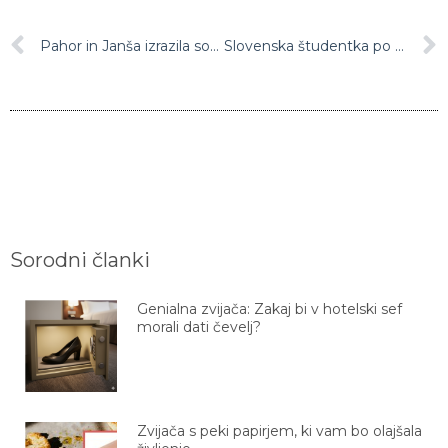
Pahor in Janša izrazila sožalje Avstriji ob terorističnem napadu: “Ostati moramo enotni in se nikoli ukloniti terorju”
Slovenska študentka po napadu na Dunaju: “Zelo žalostno je danes, nikjer ni nikogar”
Sorodni članki
Genialna zvijača: Zakaj bi v hotelski sef
morali dati čevelj?
Zvijača s peki papirjem, ki vam bo olajšala