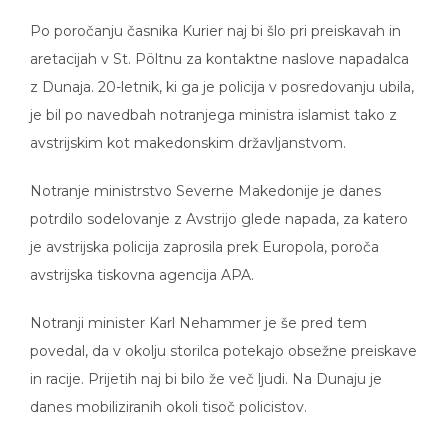
Po poročanju časnika Kurier naj bi šlo pri preiskavah in
aretacijah v St. Pöltnu za kontaktne naslove napadalca
z Dunaja. 20-letnik, ki ga je policija v posredovanju ubila,
je bil po navedbah notranjega ministra islamist tako z
avstrijskim kot makedonskim državljanstvom.
Notranje ministrstvo Severne Makedonije je danes
potrdilo sodelovanje z Avstrijo glede napada, za katero
je avstrijska policija zaprosila prek Europola, poroča
avstrijska tiskovna agencija APA.
Notranji minister Karl Nehammer je še pred tem
povedal, da v okolju storilca potekajo obsežne preiskave
in racije. Prijetih naj bi bilo že več ljudi. Na Dunaju je
danes mobiliziranih okoli tisoč policistov.