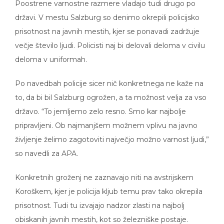
Poostrene varnostne razmere vladajo tudi drugo po
državi. V mestu Salzburg so denimo okrepili policijsko
prisotnost na javnih mestih, kjer se ponavadi zadržuje
večje število ljudi. Policisti naj bi delovali deloma v civilu
deloma v uniformah.
Po navedbah policije sicer nič konkretnega ne kaže na
to, da bi bil Salzburg ogrožen, a ta možnost velja za vso
državo. “To jemljemo zelo resno. Smo kar najbolje
pripravljeni. Ob najmanjšem možnem vplivu na javno
življenje želimo zagotoviti največjo možno varnost ljudi,”
so navedli za APA.
Konkretnih groženj ne zaznavajo niti na avstrijskem
Koroškem, kjer je policija kljub temu prav tako okrepila
prisotnost. Tudi tu izvajajo nadzor zlasti na najbolj
obiskanih javnih mestih, kot so železniške postaje.