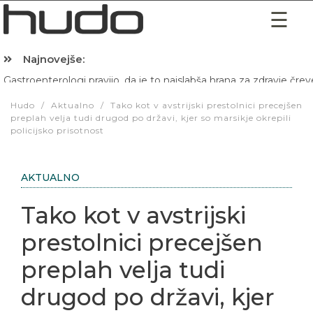
Najnovejše:
Gastroenterologi pravijo, da je to najslabša hrana za zdravje črev
Hibernacijska dieta: Zakaj je pred spanjem dobro pojesti žlico 
Hudo
/
Aktualno
/
Tako kot v avstrijski prestolnici precejšen
preplah velja tudi drugod po državi, kjer so marsikje okrepili
policijsko prisotnost
AKTUALNO
Tako kot v avstrijski
prestolnici precejšen
preplah velja tudi
drugod po državi, kjer