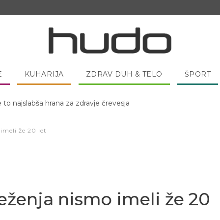
E
KUHARIJA
ZDRAV DUH & TELO
ŠPORT
 pred spanjem dobro pojesti žlico medu?
meli že 20 let
ženja nismo imeli že 20