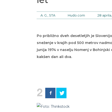
A. G., STA
Hudo.com
28 aprila
Po približno dveh desetletjih je Sloveni
sneženje v krajih pod 500 metrov nadmors
junija 1974 v naselju Nomenj v Bohinjski d
kakšen dan ali dva.
2