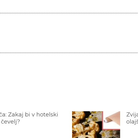
a: Zakaj bi v hotelski
Zvij
 čevelj?
olaj