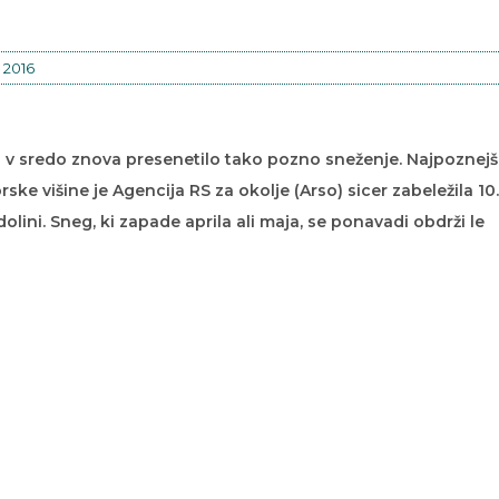
, 2016
jo v sredo znova presenetilo tako pozno sneženje. Najpoznej
ke višine je Agencija RS za okolje (Arso) sicer zabeležila 10.
olini. Sneg, ki zapade aprila ali maja, se ponavadi obdrži le