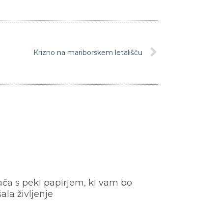
Krizno na mariborskem letališču
ača s peki papirjem, ki vam bo
šala življenje