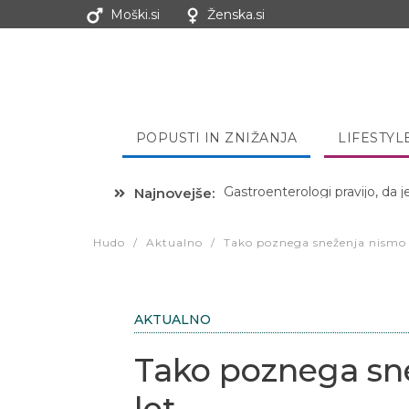
Moški.si
Ženska.si
POPUSTI IN ZNIŽANJA
LIFESTYL
Najnovejše:
Hibernacijska dieta: Zakaj je
Hudo
/
Aktualno
/
Tako poznega sneženja nismo i
AKTUALNO
Tako poznega sne
let