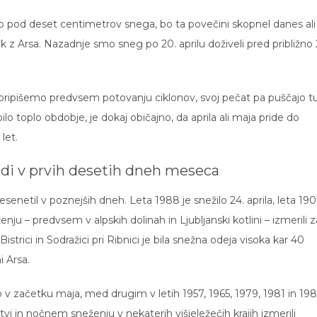
dlo pod deset centimetrov snega, bo ta povečini skopnel danes ali
k z Arsa. Nazadnje smo sneg po 20. aprilu doživeli pred približno
ripišemo predvsem potovanju ciklonov, svoj pečat pa puščajo t
toplo obdobje, je dokaj običajno, da aprila ali maja pride do
let.
vadi v prvih desetih dneh meseca
esenetil v poznejših dneh. Leta 1988 je snežilo 24. aprila, leta 19
enju – predvsem v alpskih dolinah in Ljubljanski kotlini – izmerili z
strici in Sodražici pri Ribnici je bila snežna odeja visoka kar 40
i Arsa.
lo v začetku maja, med drugim v letih 1957, 1965, 1979, 1981 in 198
tvi in nočnem sneženju v nekaterih višjeležečih krajih izmerili