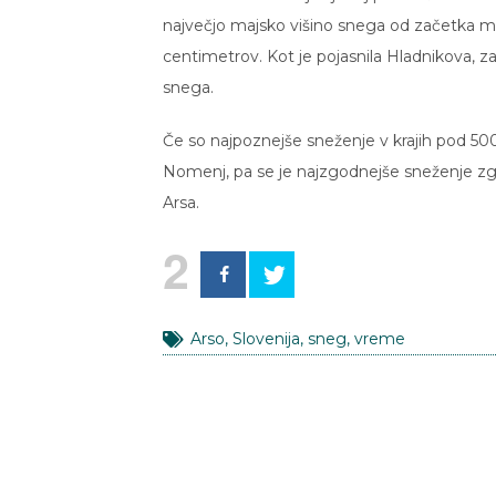
največjo majsko višino snega od začetka m
centimetrov. Kot je pojasnila Hladnikova, 
snega.
Če so najpoznejše sneženje v krajih pod 500
Nomenj, pa se je najzgodnejše sneženje zgod
Arsa.
2
Arso
,
Slovenija
,
sneg
,
vreme