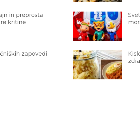
jn in preprosta
Svet
e kritine
mora
ečniških zapovedi
Kisl
zdra