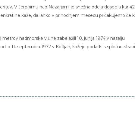
eritev. V Jeronimu nad Nazarjami je snežna odeja dosegla kar 42
zaenkrat ne kaže, da lahko v prihodnjem mesecu pričakujemo še k
 metrov nadmorske višine zabeležili 10. junija 1974 v naselju
ilo 11. septembra 1972 v Kotljah, kažejo podatki s spletne strani