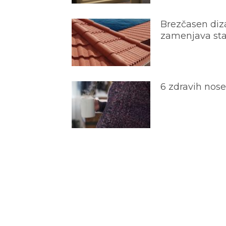
Brezčasen diza
zamenjava star
6 zdravih nos