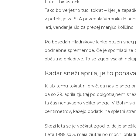
Foto: Thinkstock
Tako bo verjetno tudi tokrat – kjer je zapa
v petek, je za STA povedala Veronika Hladni
leti, vendar je šlo za precej manjšo količino.
Po besedah Hladnikove lahko pozen sneg p
podnebne spremembe. Če je spomladi že bilo 
občutne ohladitve. To se zgodi vsakih nekaj 
Kadar sneži aprila, je to pona
Kljub temu tokrat ni prvič, da nas je sneg pr
pa so 29. aprila zjutraj po dolgotrajnem snež
ta čas nenavadno veliko snega. V Bohinjski Bi
centimetrov, kažejo podatki na spletni stran
Skozi leta se je večkrat zgodilo, da je sneži
Leta 1985 so 3. maja zjutraj po močni ohladi