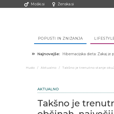
Moški.si
Ženska.si
POPUSTI IN ZNIŽANJA
LIFESTYL
Najnovejše:
Hibernacijska dieta: Zakaj je
Hudo
/
Aktualno
/
Takšno je trenutno stanje oku
AKTUALNO
Takšno je trenut
občinah, največji