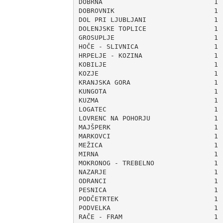
DOBRNA                            1

DOBROVNIK                         1

DOL PRI LJUBLJANI                 1

DOLENJSKE TOPLICE                 1

GROSUPLJE                         1

HOČE - SLIVNICA                   1

HRPELJE - KOZINA                  1

KOBILJE                           1

KOZJE                             1

KRANJSKA GORA                     1

KUNGOTA                           1

KUZMA                             1

LOGATEC                           1

LOVRENC NA POHORJU                1

MAJŠPERK                          1

MARKOVCI                          1

MEŽICA                            1

MIRNA                             1

MOKRONOG - TREBELNO               1

NAZARJE                           1

ODRANCI                           1

PESNICA                           1

PODČETRTEK                        1

PODVELKA                          1

RAČE - FRAM                       1
