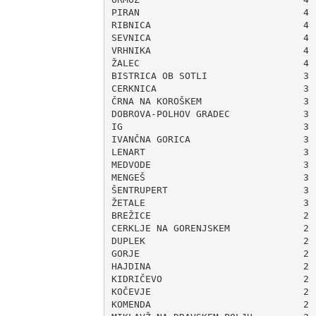
PIRAN                             4

RIBNICA                           4

SEVNICA                           4

VRHNIKA                           4

ŽALEC                             4

BISTRICA OB SOTLI                 3

CERKNICA                          3

ČRNA NA KOROŠKEM                  3

DOBROVA-POLHOV GRADEC             3

IG                                3

IVANČNA GORICA                    3

LENART                            3

MEDVODE                           3

MENGEŠ                            3

ŠENTRUPERT                        3

ŽETALE                            3

BREŽICE                           2

CERKLJE NA GORENJSKEM             2

DUPLEK                            2

GORJE                             2

HAJDINA                           2

KIDRIČEVO                         2

KOČEVJE                           2

KOMENDA                           2
