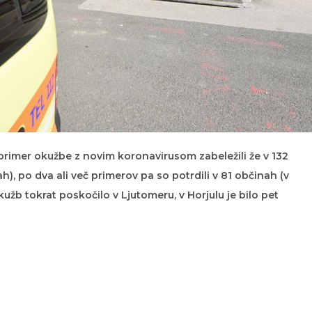
rimer okužbe z novim koronavirusom zabeležili že v 132
h), po dva ali več primerov pa so potrdili v 81 občinah (v
 okužb tokrat poskočilo v Ljutomeru, v Horjulu je bilo pet