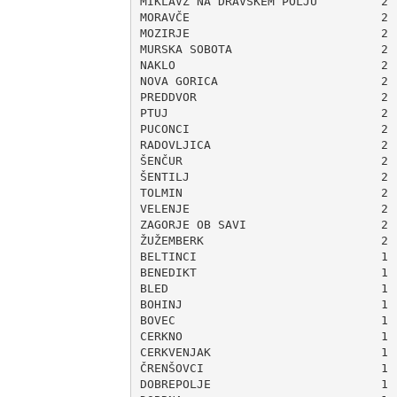
MIKLAVŽ NA DRAVSKEM POLJU         2

MORAVČE                           2

MOZIRJE                           2

MURSKA SOBOTA                     2

NAKLO                             2

NOVA GORICA                       2

PREDDVOR                          2

PTUJ                              2

PUCONCI                           2

RADOVLJICA                        2

ŠENČUR                            2

ŠENTILJ                           2

TOLMIN                            2

VELENJE                           2

ZAGORJE OB SAVI                   2

ŽUŽEMBERK                         2

BELTINCI                          1

BENEDIKT                          1

BLED                              1

BOHINJ                            1

BOVEC                             1

CERKNO                            1

CERKVENJAK                        1

ČRENŠOVCI                         1

DOBREPOLJE                        1
