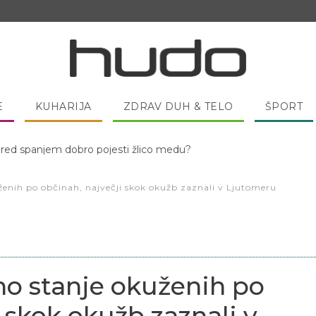
E
KUHARIJA
ZDRAV DUH & TELO
ŠPORT
 pred spanjem dobro pojesti žlico medu?
ženih po občinah, največji skok okužb zaznali v Ljutomeru
no stanje okuženih po
 skok okužb zaznali v