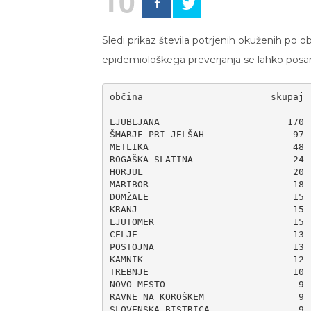
10
Sledi prikaz števila potrjenih okuženih po o
epidemiološkega preverjanja se lahko posa
občina                       skupaj

-------------------------------------
LJUBLJANA                       170

ŠMARJE PRI JELŠAH                97

METLIKA                          48

ROGAŠKA SLATINA                  24

HORJUL                           20

MARIBOR                          18

DOMŽALE                          15

KRANJ                            15

LJUTOMER                         15

CELJE                            13

POSTOJNA                         13

KAMNIK                           12

TREBNJE                          10

NOVO MESTO                        9

RAVNE NA KOROŠKEM                 9

SLOVENSKA BISTRICA                9
