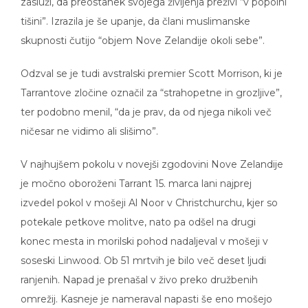
tišini”. Izrazila je še upanje, da člani muslimanske
skupnosti čutijo “objem Nove Zelandije okoli sebe”.
Odzval se je tudi avstralski premier Scott Morrison, ki je
Tarrantove zločine označil za “strahopetne in grozljive”,
ter podobno menil, “da je prav, da od njega nikoli več
ničesar ne vidimo ali slišimo”.
V najhujšem pokolu v novejši zgodovini Nove Zelandije
je močno oboroženi Tarrant 15. marca lani najprej
izvedel pokol v mošeji Al Noor v Christchurchu, kjer so
potekale petkove molitve, nato pa odšel na drugi
konec mesta in morilski pohod nadaljeval v mošeji v
soseski Linwood. Ob 51 mrtvih je bilo več deset ljudi
ranjenih. Napad je prenašal v živo preko družbenih
omrežij. Kasneje je nameraval napasti še eno mošejo