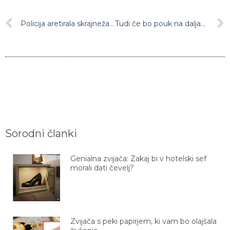
Policija aretirala skrajneža, ki je med protesti v Wisconsinu ustrelil tri ljudi
Tudi če bo pouk na daljavo, so nanj zelo dobro pripravljeni
Sorodni članki
Genialna zvijača: Zakaj bi v hotelski sef
morali dati čevelj?
Zvijača s peki papirjem, ki vam bo olajšala
življenje