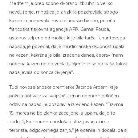
navdušenje, množica je z vzkliki pozdravljala strogo
kazen in prepevala novozelandsko himno, poroča
francoska tiskovna agencija AFP. Gamal Fouda,
ustanovitelj ene od mošej, ki je bila tarča Tarrantovega
napada, je povedal, da je muslimanska skupnost upala
na kazen, kakršna je bila izrečena danes, čeprav “nam
nobena kazen ne bo vrnila ljubljenih in se bo naša žalost
nadaljevala do konca življenja”.
Tudi novozelandska premierka Jacinda Ardern, ki je
požela pohvale za svoj sočuten in obenem odločen
odziv na napad, je pozdravila izrečeno kazen. “Travma
15. marca ne bo zlahka zaceljena, a upam, da je to
zadnjič, ko moramo poslušati ali izgovarjati ime
terorista, odgovornega zanjo,” je ocenila in dodala, da si
zasluži, da preostanek svojega življenja preživi “v popolni