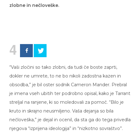
zlobne in nečloveške.
4
“Vaši zločini so tako zlobni, da tudi če boste zaprti,
dokler ne umrete, to ne bo nikoli zadostna kazen in
obsodba,” je bil oster sodnik Cameron Mander. Prebral
je imena vseh ubitih ter podrobno opisal, kako je Tarrant
streljal na ranjene, ki so moledovali za pomoč. “Bilo je
kruto in skrajno neusmiljeno. Vaša dejanja so bila
nečloveška,” je dejal in ocenil, da sta ga do tega privedla
njegova “izprijena ideologija” in “nizkotno sovraštvo”.
Medtem je pred sodno dvorano izbruhnilo veliko