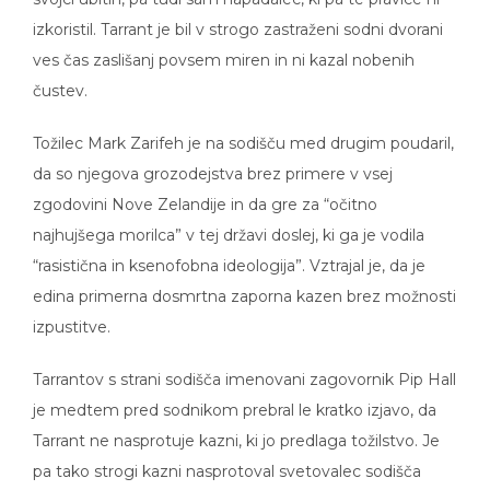
izkoristil. Tarrant je bil v strogo zastraženi sodni dvorani
ves čas zaslišanj povsem miren in ni kazal nobenih
čustev.
Tožilec Mark Zarifeh je na sodišču med drugim poudaril,
da so njegova grozodejstva brez primere v vsej
zgodovini Nove Zelandije in da gre za “očitno
najhujšega morilca” v tej državi doslej, ki ga je vodila
“rasistična in ksenofobna ideologija”. Vztrajal je, da je
edina primerna dosmrtna zaporna kazen brez možnosti
izpustitve.
Tarrantov s strani sodišča imenovani zagovornik Pip Hall
je medtem pred sodnikom prebral le kratko izjavo, da
Tarrant ne nasprotuje kazni, ki jo predlaga tožilstvo. Je
pa tako strogi kazni nasprotoval svetovalec sodišča
Kerry Cook, saj naj bi se Tarrantova stališča v vmesnem