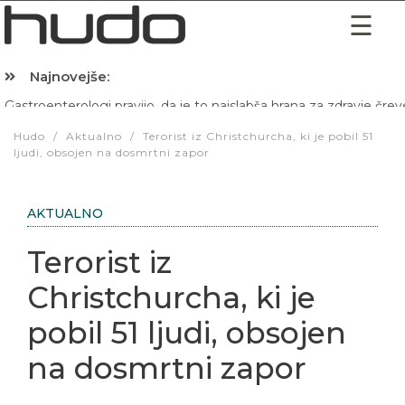
Najnovejše:
Hibernacijska dieta: Zakaj je pred spanjem dobro pojesti žlico 
Hudo
/
Aktualno
/
Terorist iz Christchurcha, ki je pobil 51
ljudi, obsojen na dosmrtni zapor
AKTUALNO
Terorist iz
Christchurcha, ki je
pobil 51 ljudi, obsojen
na dosmrtni zapor