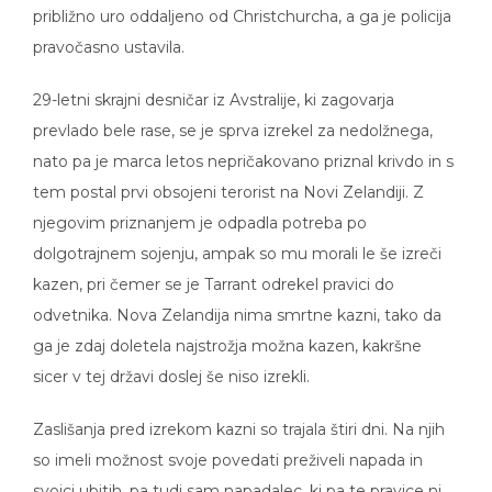
približno uro oddaljeno od Christchurcha, a ga je policija
pravočasno ustavila.
29-letni skrajni desničar iz Avstralije, ki zagovarja
prevlado bele rase, se je sprva izrekel za nedolžnega,
nato pa je marca letos nepričakovano priznal krivdo in s
tem postal prvi obsojeni terorist na Novi Zelandiji. Z
njegovim priznanjem je odpadla potreba po
dolgotrajnem sojenju, ampak so mu morali le še izreči
kazen, pri čemer se je Tarrant odrekel pravici do
odvetnika. Nova Zelandija nima smrtne kazni, tako da
ga je zdaj doletela najstrožja možna kazen, kakršne
sicer v tej državi doslej še niso izrekli.
Zaslišanja pred izrekom kazni so trajala štiri dni. Na njih
so imeli možnost svoje povedati preživeli napada in
svojci ubitih, pa tudi sam napadalec, ki pa te pravice ni