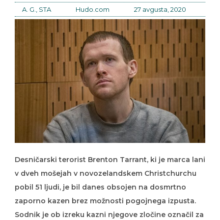
A. G., STA
Hudo.com
27 avgusta, 2020
Desničarski terorist Brenton Tarrant, ki je marca lani
v dveh mošejah v novozelandskem Christchurchu
pobil 51 ljudi, je bil danes obsojen na dosmrtno
zaporno kazen brez možnosti pogojnega izpusta.
Sodnik je ob izreku kazni njegove zločine označil za