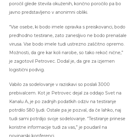
poročil glede števila okuženih, končno poročilo pa bo
javno predstavljeno v anonimni obliki.
“Vse osebe, ki bodo imele opravka s preiskovanci, bodo
predhodno testirane, zato zanesljivo ne bodo prenašale
virusa. Vse bodo imele tudi ustrezno zaščitno opremo.
Možnosti, da gre kar koli narobe, so tako rekoč nične,”
je zagotovil Petrovec. Dodal je, da gre za izjemen
logistični podvig.
Vabilo za sodelovanje v raziskavi so poslali 3000
prebivalcem. Kot je Petrovec dejal za oddajo Svet na
Kanalu A, je po zadnjih podatkih odziv na testiranje
potrdilo 580 ljudi. Ostale pa je pozval, da če lahko, naj
tudi sami potrdijo svoje sodelovanje. “Testiranje prinese
koristne informacije tudi za vas,” je poudaril na
novinarski konferenci.