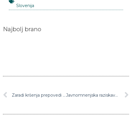
Slovenija
Najbolj brano
Zaradi kršenja prepovedi gibanja do zdaj za več kot 32.000 evrov glob
Javnomnenjska raziskava Vox populi kaže precejšnje kopnenje podpore LMŠ, delo vlade Janeza Janše kot uspešno ocenjuje 65 odstotkov vprašanih.