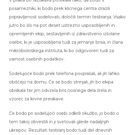
posamezniki, ki bodo prek klicnega centra izrazili
pripravljenost sodelovati, določili termin testiranja. Vsako
jutro bo šlo na pot deset ustrezno usposobljenih in
opremljenih ekip, sestavljenih iz zdravstveno izšolane
osebe, ki je usposobljena tudi za jemanje brisa, in člana
mikrobiološkega inštituta, ki bo odgovoren tudi za
varnost osebnih podatkov.
Sodelujoče bodo prek telefona povprašali, ali jih lahko
obiščejo na domu. Če se bodo strinjali, jih bo ekipa
obiskala ter jim odvzela bris nosnega dela žrela in
vzorec za krvne preiskave.
Če bodo pri sodelujoči osebi odkrili okužbo, jo bodo o
tem takoj obvestili in ji svetovali glede nadaljnjih
ukrepov. Rezultati testiranj bodo tudi del dnevnih