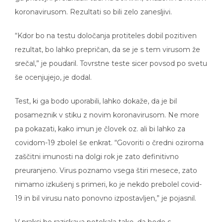
koronavirusom. Rezultati so bili zelo zanesljivi.
“Kdor bo na testu določanja protiteles dobil pozitiven
rezultat, bo lahko prepričan, da se je s tem virusom že
srečal,” je poudaril. Tovrstne teste sicer povsod po svetu
še ocenjujejo, je dodal.
Test, ki ga bodo uporabili, lahko dokaže, da je bil
posameznik v stiku z novim koronavirusom. Ne more
pa pokazati, kako imun je človek oz. ali bi lahko za
covidom-19 zbolel še enkrat. “Govoriti o čredni oziroma
zaščitni imunosti na dolgi rok je zato definitivno
preuranjeno. Virus poznamo vsega štiri mesece, zato
nimamo izkušenj s primeri, ko je nekdo prebolel covid-
19 in bil virusu nato ponovno izpostavljen,” je pojasnil.
V praksi bo raziskava potekala tako, da bodo s