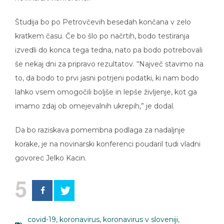
Študija bo po Petrovčevih besedah končana v zelo
kratkem času. Če bo šlo po načrtih, bodo testiranja
izvedli do konca tega tedna, nato pa bodo potrebovali
še nekaj dni za pripravo rezultatov. “Največ stavimo na
to, da bodo to prvi jasni potrjeni podatki, ki nam bodo
lahko vsem omogočili boljše in lepše življenje, kot ga
imamo zdaj ob omejevalnih ukrepih,” je dodal.
Da bo raziskava pomembna podlaga za nadaljnje
korake, je na novinarski konferenci poudaril tudi vladni
govorec Jelko Kacin.
5
covid-19
,
koronavirus
,
koronavirus v sloveniji
,