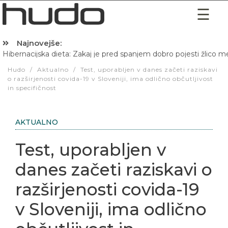
Najnovejše:
Hibernacijska dieta: Zakaj je pred spanjem dobro pojesti žlico 
Hudo
/
Aktualno
/
Test, uporabljen v danes začeti raziskavi
o razširjenosti covida-19 v Sloveniji, ima odlično občutljivost
in specifičnost
AKTUALNO
Test, uporabljen v
danes začeti raziskavi o
razširjenosti covida-19
v Sloveniji, ima odlično