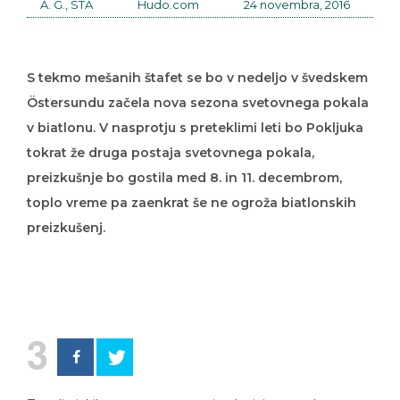
A. G., STA
Hudo.com
24 novembra, 2016
S tekmo mešanih štafet se bo v nedeljo v švedskem
Östersundu začela nova sezona svetovnega pokala
v biatlonu. V nasprotju s preteklimi leti bo Pokljuka
tokrat že druga postaja svetovnega pokala,
preizkušnje bo gostila med 8. in 11. decembrom,
toplo vreme pa zaenkrat še ne ogroža biatlonskih
preizkušenj.
3