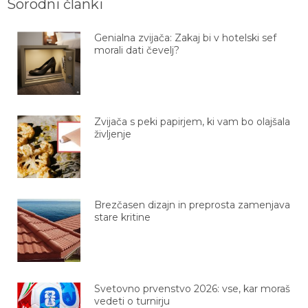
Sorodni članki
Genialna zvijača: Zakaj bi v hotelski sef
morali dati čevelj?
Zvijača s peki papirjem, ki vam bo olajšala
življenje
Brezčasen dizajn in preprosta zamenjava
stare kritine
Svetovno prvenstvo 2026: vse, kar moraš
vedeti o turnirju