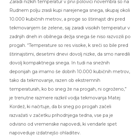
Zaradi nizkih temperatur v prvi polovici novembra so na
Rudnem polju zrasli kupi narejenega snega, skupaj okoli
10.000 kubičnih metrov, a proge so štirinajst dni pred
tekmovanjem še zelene, saj zaradi visokih temperatur v
zadnjih dneh in obilnega dežja snega še niso razvozili po
progah. “Temperature so res visoke, k sreči so bile pred
štirinajstimi, desetimi dnevi dovolj nizke, da smo naredili
dovolj kompaktnega snega. In tudi na snežnih
deponijah ga imamo še dobrih 10.000 kubičnih metrov,
tako da tekmovanje, razen ob ekstremnih
temperaturah, ko bo sneg že na progah, ni ogroženo,”
je trenutne razmere razkril vodja tekmovanja Matej
Kordež, ki načrtuje, da bi sneg po progah začeli
razvažati v začetku prihodnjega tedna, vse pa je
odvisno od vremenske napovedi, ki vendarle spet
napoveduje izdatnejšo ohladitev.