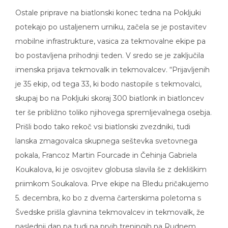
Ostale priprave na biatlonski konec tedna na Pokljuki
potekajo po ustaljenem urniku, začela se je postavitev
mobilne infrastrukture, vasica za tekmovalne ekipe pa
bo postavljena prihodnji teden. V sredo se je zaključila
imenska prijava tekmovalk in tekmovalcev. “Prijavljenih
je 35 ekip, od tega 33, ki bodo nastopile s tekmovalci,
skupaj bo na Pokljuki skoraj 300 biatlonk in biatloncev
ter še približno toliko njihovega spremljevalnega osebja.
Prišli bodo tako rekoč vsi biatlonski zvezdniki, tudi
lanska zmagovalca skupnega seštevka svetovnega
pokala, Francoz Martin Fourcade in Čehinja Gabriela
Koukalova, ki je osvojitev globusa slavila še z dekliškim
priimkom Soukalova. Prve ekipe na Bledu pričakujemo
5. decembra, ko bo z dvema čarterskima poletoma s
Švedske prišla glavnina tekmovalcev in tekmovalk, že
naslednji dan pa tudi na prvih treningih na Rudnem