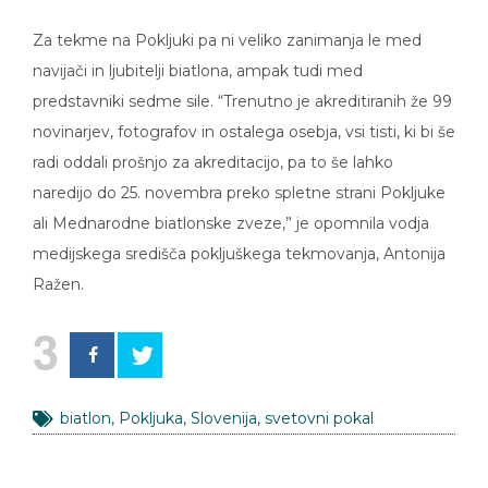
Za tekme na Pokljuki pa ni veliko zanimanja le med
navijači in ljubitelji biatlona, ampak tudi med
predstavniki sedme sile. “Trenutno je akreditiranih že 99
novinarjev, fotografov in ostalega osebja, vsi tisti, ki bi še
radi oddali prošnjo za akreditacijo, pa to še lahko
naredijo do 25. novembra preko spletne strani Pokljuke
ali Mednarodne biatlonske zveze,” je opomnila vodja
medijskega središča pokljuškega tekmovanja, Antonija
Ražen.
3
biatlon
,
Pokljuka
,
Slovenija
,
svetovni pokal