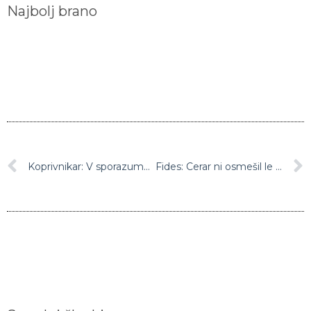
Najbolj brano
Koprivnikar: V sporazumu s Fidesom marsikaj ni kristalno jasno
Fides: Cerar ni osmešil le sebe, temveč je izrekel tudi veliko nezaupnico socialnemu dialogu