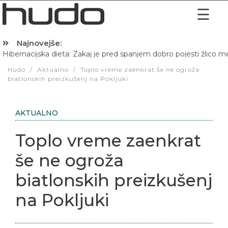
Najnovejše:
Hibernacijska dieta: Zakaj je pred spanjem dobro pojesti žlico 
Hudo
/
Aktualno
/
Toplo vreme zaenkrat še ne ogroža
biatlonskih preizkušenj na Pokljuki
AKTUALNO
Toplo vreme zaenkrat
še ne ogroža
biatlonskih preizkušenj
na Pokljuki