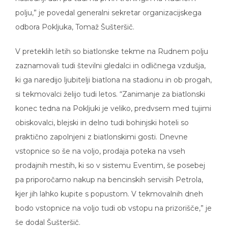
polju,” je povedal generalni sekretar organizacijskega
odbora Pokljuka, Tomaž Šušteršič.
V preteklih letih so biatlonske tekme na Rudnem polju
zaznamovali tudi številni gledalci in odličnega vzdušja,
ki ga naredijo ljubitelji biatlona na stadionu in ob progah,
si tekmovalci želijo tudi letos. “Zanimanje za biatlonski
konec tedna na Pokljuki je veliko, predvsem med tujimi
obiskovalci, blejski in delno tudi bohinjski hoteli so
praktično zapolnjeni z biatlonskimi gosti. Dnevne
vstopnice so še na voljo, prodaja poteka na vseh
prodajnih mestih, ki so v sistemu Eventim, še posebej
pa priporočamo nakup na bencinskih servisih Petrola,
kjer jih lahko kupite s popustom. V tekmovalnih dneh
bodo vstopnice na voljo tudi ob vstopu na prizorišče,” je
še dodal Šušteršič.