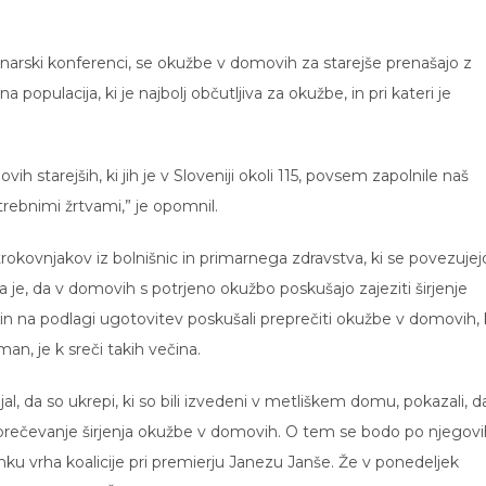
narski konferenci, se okužbe v domovih za starejše prenašajo z
 populacija, ki je najbolj občutljiva za okužbe, in pri kateri je
 starejših, ki jih je v Sloveniji okoli 115, povsem zapolnile naš
trebnimi žrtvami,” je opomnil.
rokovnjakov iz bolnišnic in primarnega zdravstva, ki se povezujej
a je, da v domovih s potrjeno okužbo poskušajo zajeziti širjenje
 in na podlagi ugotovitev poskušali preprečiti okužbe v domovih, 
an, je k sreči takih večina.
l, da so ukrepi, ki so bili izvedeni v metliškem domu, pokazali, da
reprečevanje širjenja okužbe v domovih. O tem se bodo po njegovi
ku vrha koalicije pri premierju Janezu Janše. Že v ponedeljek