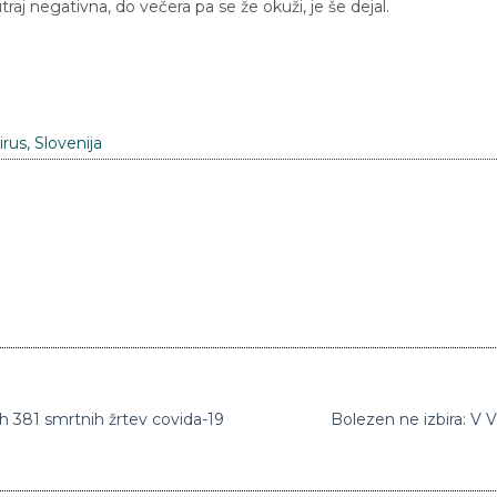
traj negativna, do večera pa se že okuži, je še dejal.
irus
,
Slovenija
ih 381 smrtnih žrtev covida-19
Bolezen ne izbira: V Ve