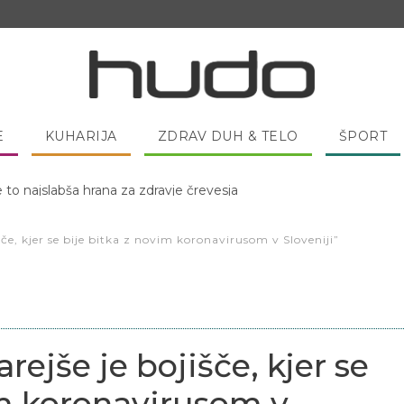
E
KUHARIJA
ZDRAV DUH & TELO
ŠPORT
 pred spanjem dobro pojesti žlico medu?
šče, kjer se bije bitka z novim koronavirusom v Sloveniji”
rejše je bojišče, kjer se
im koronavirusom v