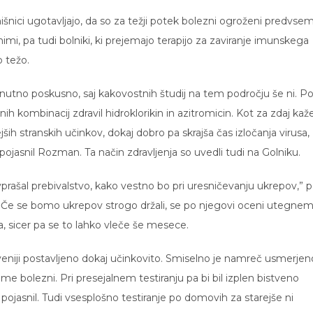
išnici ugotavljajo, da so za težji potek bolezni ogroženi predvse
nimi, pa tudi bolniki, ki prejemajo terapijo za zaviranje imunskega
 težo.
enutno poskusno, saj kakovostnih študij na tem področju še ni. P
 kombinacij zdravil hidroklorikin in azitromicin. Kot za zdaj kaž
ših stranskih učinkov, dokaj dobro pa skrajša čas izločanja virusa,
 pojasnil Rozman. Ta način zdravljenja so uvedli tudi na Golniku.
vprašal prebivalstvo, kako vestno bo pri uresničevanju ukrepov,” p
. Če se bomo ukrepov strogo držali, se po njegovi oceni utegne
a, sicer pa se to lahko vleče še mesece.
loveniji postavljeno dokaj učinkovito. Smiselno je namreč usmerjen
ome bolezni. Pri presejalnem testiranju pa bi bil izplen bistveno
e pojasnil. Tudi vsesplošno testiranje po domovih za starejše ni