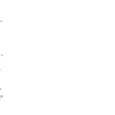
ov
 v
n
e
ja