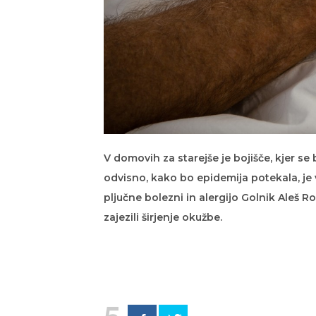
V domovih za starejše je bojišče, kjer se 
odvisno, kako bo epidemija potekala, je v
pljučne bolezni in alergijo Golnik Aleš R
zajezili širjenje okužbe.