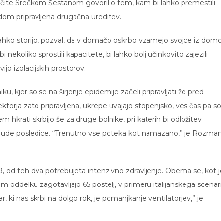
aščite Srečkom Šestanom govoril o tem, kam bi lahko premestili
dom pripravljena drugačna ureditev.
o lahko storijo, pozval, da v domačo oskrbo vzamejo svojce iz dom
 nekoliko sprostili kapacitete, bi lahko bolj učinkovito zajezili
ijo izolacijskih prostorov.
, kjer so se na širjenje epidemije začeli pripravljati že pred
torja zato pripravljena, ukrepe uvajajo stopenjsko, ves čas pa so
m hkrati skrbijo še za druge bolnike, pri katerih bi odložitev
a hude posledice. “Trenutno vse poteka kot namazano,” je Rozma
9, od teh dva potrebujeta intenzivno zdravljenje. Obema se, kot j
m oddelku zagotavljajo 65 postelj, v primeru italijanskega scenari
, ki nas skrbi na dolgo rok, je pomanjkanje ventilatorjev,” je