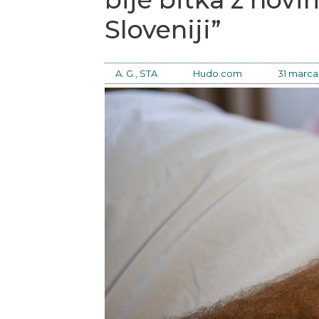
Sloveniji”
A. G., STA
Hudo.com
31 marca