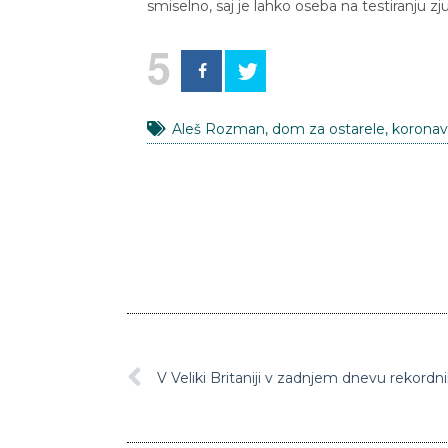
smiselno, saj je lahko oseba na testiranju zju
5
Aleš Rozman
,
dom za ostarele
,
koronav
V Veliki Britaniji v zadnjem dnevu rekordn