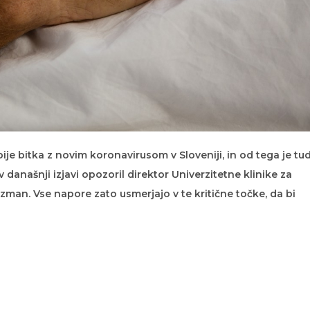
bije bitka z novim koronavirusom v Sloveniji, in od tega je tud
 današnji izjavi opozoril direktor Univerzitetne klinike za
ozman. Vse napore zato usmerjajo v te kritične točke, da bi