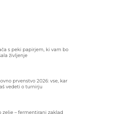
ača s peki papirjem, ki vam bo
šala življenje
ovno prvenstvo 2026: vse, kar
š vedeti o turnirju
o zelje – fermentirani zaklad