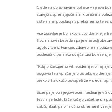
Glede na obravnavane bolnike v njihovi boln
starejši s spremljajočimi in kroničnimi bolez
sistema, in populacija s prekomerno telesno
Vse zdravljenje bolnikov s covidom-19 je tr
Rozmanovih besedah pa je ena bolj obetavnih
ugotovitve iz Francije, zdravilo nima opaznej
posledično pa lahko skrajša tudi bolezen, je
“Kdaj pričakujemo vrh epidemije, bi najraje 
odgovoril na vprašanje o poteku epidemije
preko vrha okužb povzpeti že v sredini april
Sicer pa je po njegovi oceni testiranje v S
testiranje tistih, ki že kažejo začetne simpt
slabši, hkrati pa bi močno obremenili vire, j