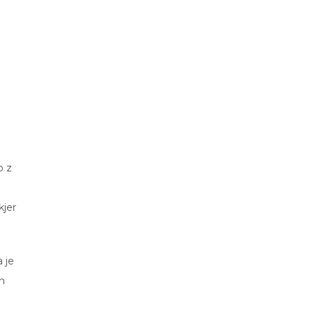
o z
kjer
 je
h