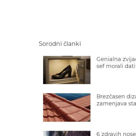
Sorodni članki
Genialna zvijač
sef morali dati
Brezčasen diza
zamenjava star
6 zdravih nos