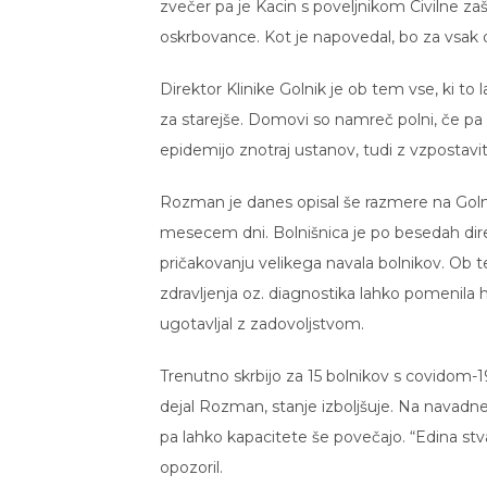
zvečer pa je Kacin s poveljnikom Civilne z
oskrbovance. Kot je napovedal, bo za vsak 
Direktor Klinike Golnik je ob tem vse, ki t
za starejše. Domovi so namreč polni, če pa bi
epidemijo znotraj ustanov, tudi z vzpostavitv
Rozman je danes opisal še razmere na Golniku
mesecem dni. Bolnišnica je po besedah direk
pričakovanju velikega navala bolnikov. Ob te
zdravljenja oz. diagnostika lahko pomenil
ugotavljal z zadovoljstvom.
Trenutno skrbijo za 15 bolnikov s covidom-1
dejal Rozman, stanje izboljšuje. Na navadne
pa lahko kapacitete še povečajo. “Edina stvar
opozoril.