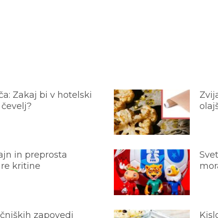
a: Zakaj bi v hotelski
Zvij
 čevelj?
olaj
jn in preprosta
Svet
e kritine
mora
ečniških zapovedi
Kisl