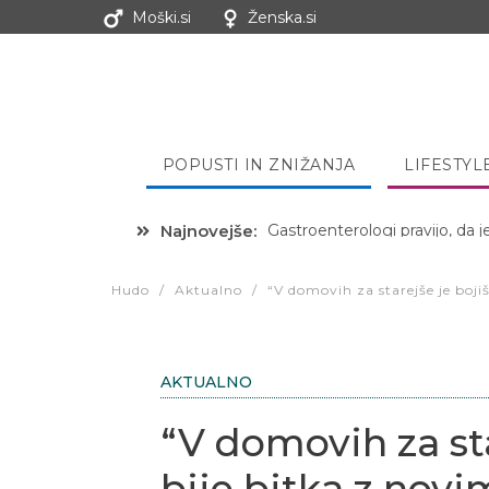
Moški.si
Ženska.si
POPUSTI IN ZNIŽANJA
LIFESTYL
Najnovejše:
Hibernacijska dieta: Zakaj je
Hudo
/
Aktualno
/
“V domovih za starejše je boji
AKTUALNO
“V domovih za sta
bije bitka z nov