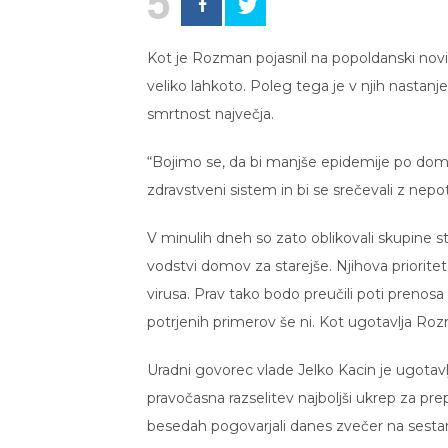
5
Kot je Rozman pojasnil na popoldanski novi
veliko lahkoto. Poleg tega je v njih nastanjena
smrtnost največja.
“Bojimo se, da bi manjše epidemije po domovih
zdravstveni sistem in bi se srečevali z nepo
V minulih dneh so zato oblikovali skupine st
vodstvi domov za starejše. Njihova prioritet
virusa. Prav tako bodo preučili poti prenosa
potrjenih primerov še ni. Kot ugotavlja Rozm
Uradni govorec vlade Jelko Kacin je ugotavlja
pravočasna razselitev najboljši ukrep za p
besedah pogovarjali danes zvečer na sestan