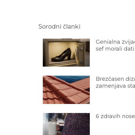
Sorodni članki
Genialna zvijač
sef morali dati
Brezčasen diza
zamenjava star
6 zdravih nos