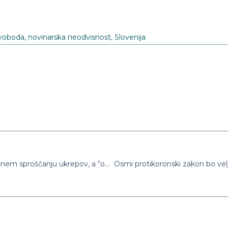
svoboda
,
novinarska neodvisnost
,
Slovenija
Vlada danes z gospodarstveniki o morebitnem sproščanju ukrepov, a “odpiranje vsevprek bi naredilo več škode kot koristi”