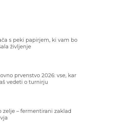
ača s peki papirjem, ki vam bo
šala življenje
ovno prvenstvo 2026: vse, kar
š vedeti o turnirju
o zelje – fermentirani zaklad
vja