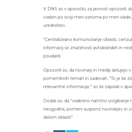
V DNS so v sporočilu za javnost opozorili, 
vsebin po svoji meri oziroma po meri vlade,
uredništev.
“Centralizirano komuniciranje oblasti, cenz
informacij so značilnosti avtokratskih in n
poudarili.
Opozorili so, da novinarji in mediji delujejo 
pomembnih temah in zadevah. “To je še zla
relevantne informacije,” so še zapisali v spo
Dodali so, da “vsakršno načrtno izogibanje n
neugodna, pomeni suspenz novinarjev in og
delom oblasti”.