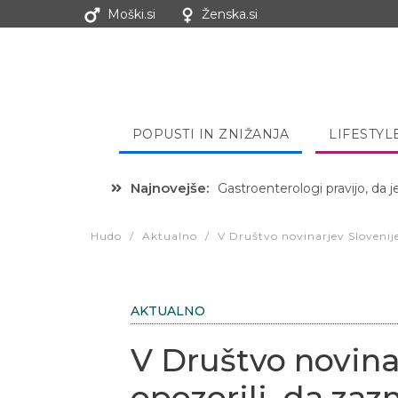
Moški.si
Ženska.si
POPUSTI IN ZNIŽANJA
LIFESTYL
Najnovejše:
Hibernacijska dieta: Zakaj je
Hudo
/
Aktualno
/
V Društvo novinarjev Slovenij
AKTUALNO
V Društvo novina
opozorili, da zaz