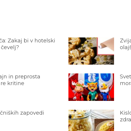
a: Zakaj bi v hotelski
Zvij
 čevelj?
olaj
jn in preprosta
Svet
e kritine
mora
ečniških zapovedi
Kisl
zdra