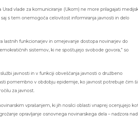
da Urad vlade za komuniciranje (Ukom) ne more prilagajati medijs
 saj s tem onemogoča celovitost informiranja javnosti in delo
ura lastnih funkcionarjev in omejevanje dostopa novinarjev do
edemokratičnih sistemov, ki ne spoštujejo svobode govora,” so
v službi javnosti in v funkciji obveščanja javnosti o družbeno
sti pomembno v obdobju epidemije, ko javnost potrebuje čim ši
ročilu za javnost.
ovinarskim vprašanjem, ki jih nosilci oblasti vnaprej ocenjujejo ko
rožanje opravljanje osnovnega novinarskega dela – nadzora nad