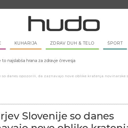
E
KUHARIJA
ZDRAV DUH & TELO
ŠPORT
 pred spanjem dobro pojesti žlico medu?
e so danes opozorili, da zaznavajo nove oblike kratenja novinarske
rjev Slovenije so danes
navajo nove oblike kratenj