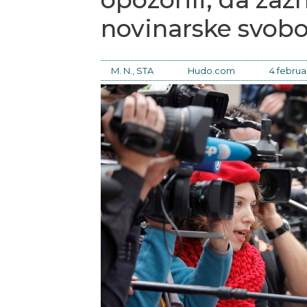
novinarske svob
M. N., STA
Hudo.com
4 februar