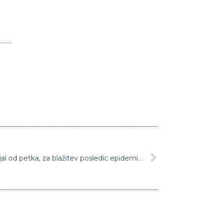
Osmi protikoronski zakon bo veljal od petka, za blažitev posledic epidemije covida-19 še dodatnih 320 milijonov evrov