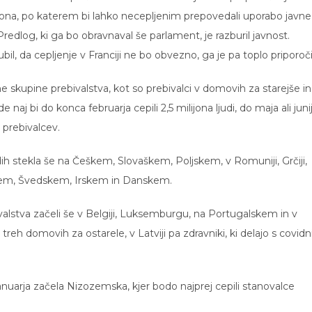
kona, po katerem bi lahko necepljenim prepovedali uporabo javn
Predlog, ki ga bo obravnaval še parlament, je razburil javnost.
, da cepljenje v Franciji ne bo obvezno, ga je pa toplo priporoči
ne skupine prebivalstva, kot so prebivalci v domovih za starejše in
aj bi do konca februarja cepili 2,5 milijona ljudi, do maja ali juni
 prebivalcev.
h stekla še na Češkem, Slovaškem, Poljskem, v Romuniji, Grčiji,
Finskem, Švedskem, Irskem in Danskem.
lstva začeli še v Belgiji, Luksemburgu, na Portugalskem in v
 treh domovih za ostarele, v Latviji pa zdravniki, ki delajo s covid
nuarja začela Nizozemska, kjer bodo najprej cepili stanovalce