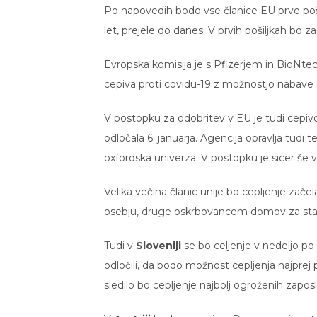
Po napovedih bodo vse članice EU prve pošil
let, prejele do danes. V prvih pošiljkah bo
Evropska komisija je s Pfizerjem in BioN
cepiva proti covidu-19 z možnostjo nabave 
V postopku za odobritev v EU je tudi cepiv
odločala 6. januarja. Agencija opravlja tudi 
oxfordska univerza. V postopku je sicer še 
Velika večina članic unije bo cepljenje z
osebju, druge oskrbovancem domov za star
Tudi v
Sloveniji
se bo celjenje v nedeljo po
odločili, da bodo možnost cepljenja najpre
sledilo bo cepljenje najbolj ogroženih zapo