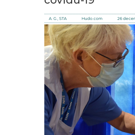
A. G., STA
Hudo.com
26 dece