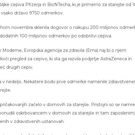
jke cepiva Pfizerja in BioNTecha, ki je primerno za starejše od 1
 za vsako državo 9750 odmerkov.
techom novembra sklenila dogovor o nakupu 200 milijonov odmer
dodatnih 100 milijonov odmerkov po odobritvi cepiva.
o Moderne, Evropska agencija za zdravila (Ema) naj bi o njem
tekoči pregled za cepivo, ki sta ga razvila podjetje AstraZeneca in
več drugih cepiv.
ačela v nedeljo. Nekatere bodo prve odmerke namenile zdravstven
ejše.
 pričakovanjih začelo v domovih za starejše. Pristojni so se namr
j ponudili oskrbovancem v domovih za starejše in tam zaposlenim
slenih v zdravstvenih ustanovah.