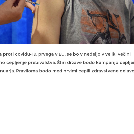
proti covidu-19, prvega v EU, se bo v nedeljo v veliki večini
ično cepljenje prebivalstva. Štiri države bodo kampanjo ceplje
anuarja. Praviloma bodo med prvimi cepili zdravstvene delav