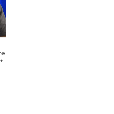
nja
ce