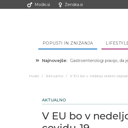
Moški.si
Ženska.si
POPUSTI IN ZNIŽANJA
LIFESTYL
Najnovejše:
Hibernacijska dieta: Zakaj je
Hudo
/
Aktualno
/
V EU bo v nedeljo steklo ceplje
AKTUALNO
V EU bo v nedeljo
covidu-19