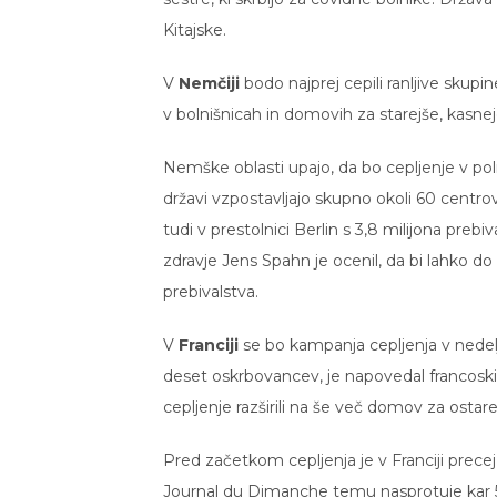
Kitajske.
V
Nemčiji
bodo najprej cepili ranljive skupin
v bolnišnicah in domovih za starejše, kasnej
Nemške oblasti upajo, da bo cepljenje v po
državi vzpostavljajo skupno okoli 60 centrov
tudi v prestolnici Berlin s 3,8 milijona prebiv
zdravje Jens Spahn je ocenil, da bi lahko do
prebivalstva.
V
Franciji
se bo kampanja cepljenja v nedeljo
deset oskrbovancev, je napovedal francoski 
cepljenje razširili na še več domov za ostare
Pred začetkom cepljenja je v Franciji prece
Journal du Dimanche temu nasprotuje kar 5