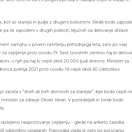
e, kot so starejši in ljudje z drugimi boleznimi. Sledili bodo zaposl
e pa še zaposleni v drugih poklicih, ključnih za delovanje države.
lnem zamahu v prvem četrtletju prihodnjega leta, zato po vsej
 za cepljenje proti covidu-19. Šest tovrstnih centrov naj bi delova
alcev, v njih pa naj bi cepili okoli 20.000 ljudi dnevno. Minister za
 konca poletja 2021 proti covidu-19 cepili okoli 60 odstotkov
 začela v “dveh ali treh domovih za starejše”, kjer bodo cepili n
minister za zdravje Olivier Veran. V ponedeljek in torek bodo
le.
j razširjeno nasprotovanje cepljenju – glede na anketo časnika
9 odstotkov vprašanih. Francoska vlada je zato po poročanju