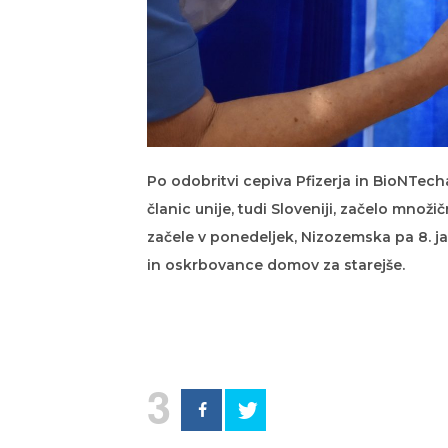
Po odobritvi cepiva Pfizerja in BioNTecha 
članic unije, tudi Sloveniji, začelo množ
začele v ponedeljek, Nizozemska pa 8. j
in oskrbovance domov za starejše.
3