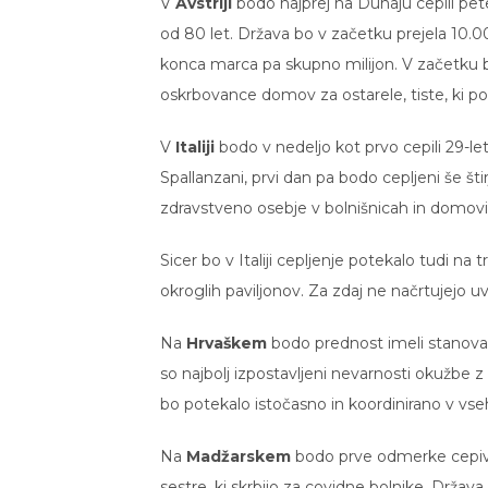
V
Avstriji
bodo najprej na Dunaju cepili pet
od 80 let. Država bo v začetku prejela 10
konca marca pa skupno milijon. V začetku bod
oskrbovance domov za ostarele, tiste, ki po
V
Italiji
bodo v nedeljo kot prvo cepili 29-le
Spallanzani, prvi dan pa bodo cepljeni še šti
zdravstveno osebje v bolnišnicah in domovih
Sicer bo v Italiji cepljenje potekalo tudi n
okroglih paviljonov. Za zdaj ne načrtujejo 
Na
Hrvaškem
bodo prednost imeli stanovalc
so najbolj izpostavljeni nevarnosti okužbe 
bo potekalo istočasno in koordinirano v vse
Na
Madžarskem
bodo prve odmerke cepiva 
sestre, ki skrbijo za covidne bolnike. Držav