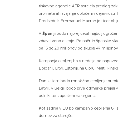
tiskovne agencije AFP sprejela predlog za
prometa ali izvajanje določenih dejavnosti. 
Predsednik Emmanuel Macron je sicer obljubil
V
Španiji
bodo najprej cepili najbolj ogrože
zdravstveno osebje. Po načrtih španske vlade n
pa 15 do 20 milijonov od skupaj 47 milijonov
Kampanja cepljenj bo v nedeljo po napovedi
Bolgariji, Litvi, Estoniji, na Cipru, Malti, 
Dan zatem bodo množično cepljenje prebiva
Latviji. v Belgiji bodo prve odmerke prejeli v
bolniki ter zaposleni na urgenci.
Kot zadnja v EU bo kampanjo cepljenja 8. ja
domov za starejše.