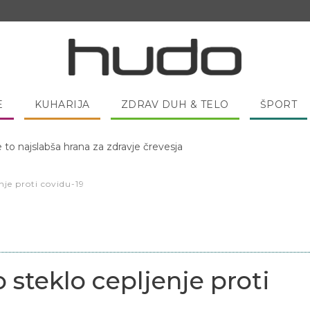
E
KUHARIJA
ZDRAV DUH & TELO
ŠPORT
 pred spanjem dobro pojesti žlico medu?
nje proti covidu-19
 steklo cepljenje proti