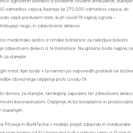
erico ogroženih bolnikov iz posebne covidne ambulante, starejši
.000 odmerkov cepiva, kasneje še 270.000 odmerkov cepiva, do
o cepili predvsem tiste, ki jih covid-19 najbolj ogroža –
trebujejo nego, in zdravstvene delavce.
tno medicinsko sestro iz rimske bolnišnice za nalezljive bolezni
rje zdravstveni delavci iz te bolnišnice. Na splošno bodo najprej ce
 za starejše.
a trgih mest, kjer bodo v ta namen po napovedih postavili na stotin
uvedbe obveznega cepljenja proti covidu-19.
i domov za starejše, tamkajšnji zaposleni ter zdravstveni delavci
z novim koronavirusom. Cepljenje, ki bo brezplačno in prostovoljno
h županijah.
Pfizerja in BioNTecha v nedeljo prejeli zdravniki in medicinske
a se sicer ločeno od EU pogovarja tudi o nakupu cepiv iz Rusije in