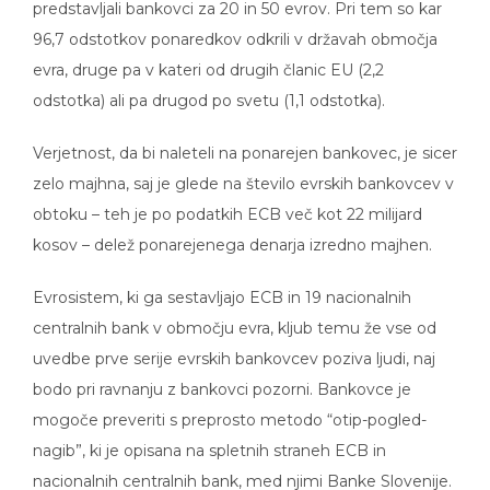
predstavljali bankovci za 20 in 50 evrov. Pri tem so kar
96,7 odstotkov ponaredkov odkrili v državah območja
evra, druge pa v kateri od drugih članic EU (2,2
odstotka) ali pa drugod po svetu (1,1 odstotka).
Verjetnost, da bi naleteli na ponarejen bankovec, je sicer
zelo majhna, saj je glede na število evrskih bankovcev v
obtoku – teh je po podatkih ECB več kot 22 milijard
kosov – delež ponarejenega denarja izredno majhen.
Evrosistem, ki ga sestavljajo ECB in 19 nacionalnih
centralnih bank v območju evra, kljub temu že vse od
uvedbe prve serije evrskih bankovcev poziva ljudi, naj
bodo pri ravnanju z bankovci pozorni. Bankovce je
mogoče preveriti s preprosto metodo “otip-pogled-
nagib”, ki je opisana na spletnih straneh ECB in
nacionalnih centralnih bank, med njimi Banke Slovenije.