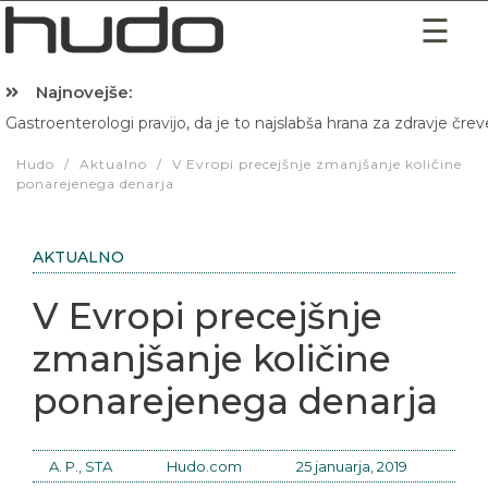
Najnovejše:
Gastroenterologi pravijo, da je to najslabša hrana za zdravje črev
Hibernacijska dieta: Zakaj je pred spanjem dobro pojesti žlico 
Hudo
/
Aktualno
/
V Evropi precejšnje zmanjšanje količine
ponarejenega denarja
AKTUALNO
V Evropi precejšnje
zmanjšanje količine
ponarejenega denarja
A. P., STA
Hudo.com
25 januarja, 2019