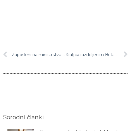
Zaposleni na ministrstvu za kulturo Šarca prosijo za menjavo ministra, ker z njim ne morejo več sodelovati
Kraljica razdeljenim Britancem svetovala: Iščite skupne točke in pred očmi nikoli ne izgubite večje slike
Sorodni članki