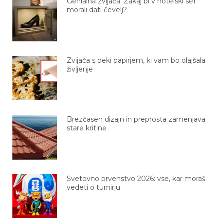
Genialna zvijača: Zakaj bi v hotelski sef
morali dati čevelj?
Zvijača s peki papirjem, ki vam bo olajšala
življenje
Brezčasen dizajn in preprosta zamenjava
stare kritine
Svetovno prvenstvo 2026: vse, kar moraš
vedeti o turnirju