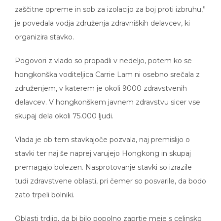
zaščitne opreme in sob za izolacijo za boj proti izbruhu,”
je povedala vodja združenja zdravniških delavcev, ki
organizira stavko.
Pogovori z vlado so propadli v nedeljo, potem ko se
hongkonška voditeljica Carrie Lam ni osebno srečala z
združenjem, v katerem je okoli 9000 zdravstvenih
delavcev. V hongkonškem javnem zdravstvu sicer vse
skupaj dela okoli 75.000 ljudi.
Vlada je ob tem stavkajoče pozvala, naj premislijo o
stavki ter naj še naprej varujejo Hongkong in skupaj
premagajo bolezen. Nasprotovanje stavki so izrazile
tudi zdravstvene oblasti, pri čemer so posvarile, da bodo
zato trpeli bolniki.
Oblasti trdijo, da bi bilo popolno zaprtje meje s celinsko