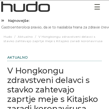
Najnovejše:
Gastroenterologi pravijo, da je to najslabša hrana za zdravje črev
Hibernacijska dieta: Zakaj je pred spanjem dobro pojesti žlico 
Hudo
/
Aktualno
/
V Hongkongu zdravstveni delavci s
stavko zahtevajo zaprtje meje s Kitajsko zaradi koronavirusa
AKTUALNO
V Hongkongu
zdravstveni delavci s
stavko zahtevajo
zaprtje meje s Kitajsko
zaradi koronavirusa