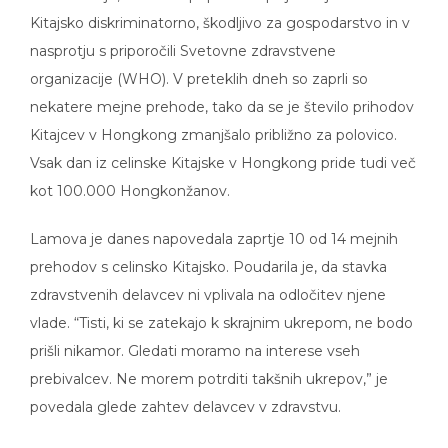
Kitajsko diskriminatorno, škodljivo za gospodarstvo in v
nasprotju s priporočili Svetovne zdravstvene
organizacije (WHO). V preteklih dneh so zaprli so
nekatere mejne prehode, tako da se je število prihodov
Kitajcev v Hongkong zmanjšalo približno za polovico.
Vsak dan iz celinske Kitajske v Hongkong pride tudi več
kot 100.000 Hongkonžanov.
Lamova je danes napovedala zaprtje 10 od 14 mejnih
prehodov s celinsko Kitajsko. Poudarila je, da stavka
zdravstvenih delavcev ni vplivala na odločitev njene
vlade. “Tisti, ki se zatekajo k skrajnim ukrepom, ne bodo
prišli nikamor. Gledati moramo na interese vseh
prebivalcev. Ne morem potrditi takšnih ukrepov,” je
povedala glede zahtev delavcev v zdravstvu.