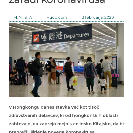
M. N., STA
Hudo.com
3 februarja, 2020
V Hongkongu danes stavka več kot tisoč
zdravstvenih delavcev, ki od hongkonških oblasti
zahtevajo, da zaprejo mejo s celinsko Kitajsko, da bi
preprečili širjenje novega koronavirusa.