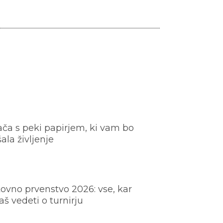
ača s peki papirjem, ki vam bo
šala življenje
ovno prvenstvo 2026: vse, kar
š vedeti o turnirju