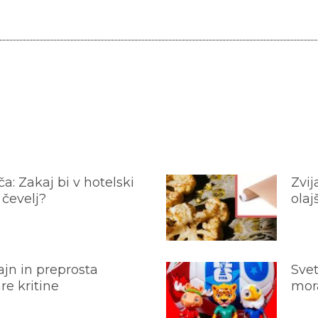
a: Zakaj bi v hotelski
Zvij
 čevelj?
olaj
jn in preprosta
Svet
e kritine
mora