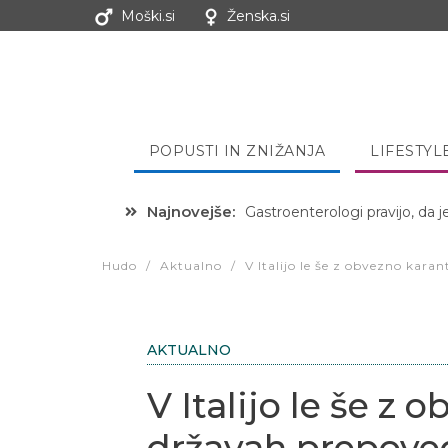
Moški.si
Ženska.si
POPUSTI IN ZNIŽANJA
LIFESTYL
Najnovejše:
Hibernacijska dieta: Zakaj je
Hudo
/
Aktualno
/
V Italijo le še z obvezno kara
AKTUALNO
V Italijo le še z 
državah prepoved