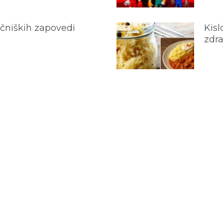
ečniških zapovedi
Kisl
zdra