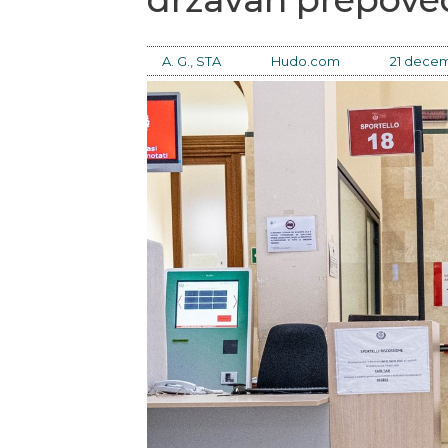
A. G., STA
Hudo.com
21 decem