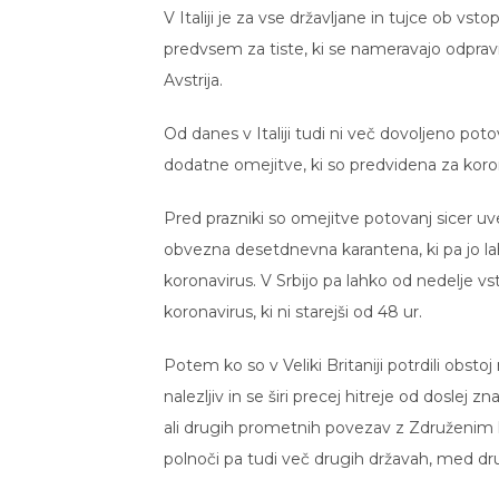
V Italiji je za vse državljane in tujce ob 
predvsem za tiste, ki se nameravajo odpravit
Avstrija.
Od danes v Italiji tudi ni več dovoljeno pot
dodatne omejitve, ki so predvidena za korons
Pred prazniki so omejitve potovanj sicer uve
obvezna desetdnevna karantena, ki pa jo la
koronavirus. V Srbijo pa lahko od nedelje vsto
koronavirus, ki ni starejši od 48 ur.
Potem ko so v Veliki Britaniji potrdili obst
nalezljiv in se širi precej hitreje od doslej
ali drugih prometnih povezav z Združenim
polnoči pa tudi več drugih državah, med drug