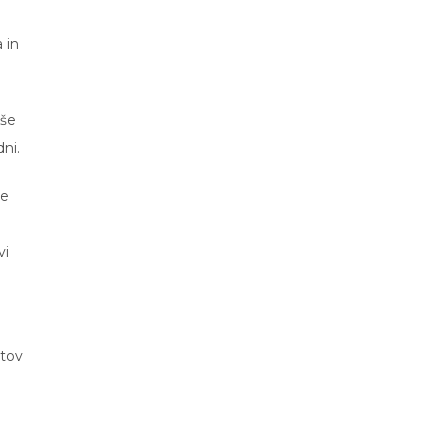
 in
 še
ni.
te
vi
etov