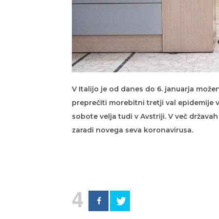
V Italijo je od danes do 6. januarja mož
preprečiti morebitni tretji val epidemij
sobote velja tudi v Avstriji. V več državah
zaradi novega seva koronavirusa.
4