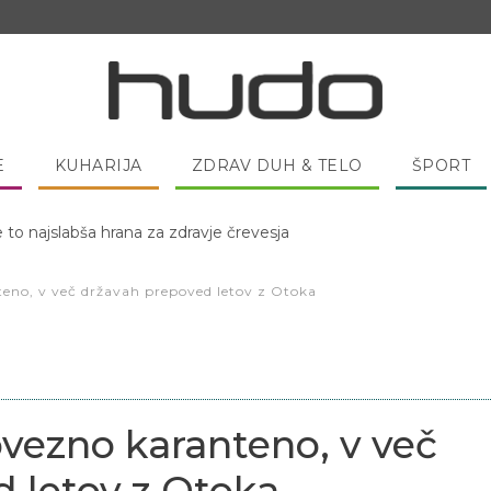
E
KUHARIJA
ZDRAV DUH & TELO
ŠPORT
 pred spanjem dobro pojesti žlico medu?
nteno, v več državah prepoved letov z Otoka
obvezno karanteno, v več
 letov z Otoka