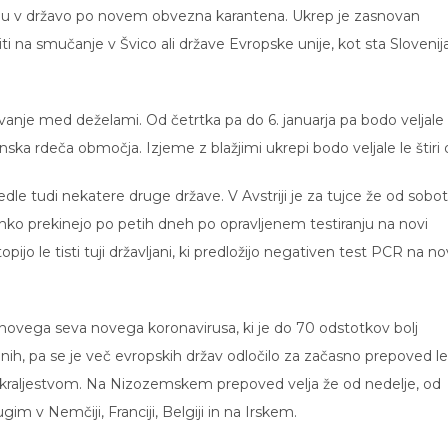
vstopu v državo po novem obvezna karantena. Ukrep je zasnovan
i na smučanje v Švico ali države Evropske unije, kot sta Slovenija
ovanje med deželami. Od četrtka pa do 6. januarja pa bodo veljale
ka rdeča območja. Izjeme z blažjimi ukrepi bodo veljale le štiri d
dle tudi nekatere druge države. V Avstriji je za tujce že od sobo
hko prekinejo po petih dneh po opravljenem testiranju na novi
pijo le tisti tuji državljani, ki predložijo negativen test PCR na no
oj novega seva novega koronavirusa, ki je do 70 odstotkov bolj
 znanih, pa se je več evropskih držav odločilo za začasno prepoved l
 kraljestvom. Na Nizozemskem prepoved velja že od nedelje, od
im v Nemčiji, Franciji, Belgiji in na Irskem.