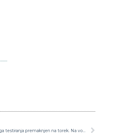
Začetek poskusnega množičnega testiranja premaknjen na torek. Na voljo tudi nove lokacije?