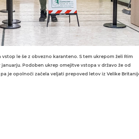
en vstop le še z obvezno karanteno. S tem ukrepom želi Rim
e v januarju. Podoben ukrep omejitve vstopa v državo že od
 pa je opolnoči začela veljati prepoved letov iz Velike Britanij