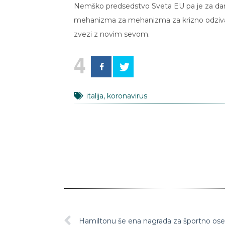
Nemško predsedstvo Sveta EU pa je za danes
mehanizma za mehanizma za krizno odzivanje
zvezi z novim sevom.
4
italija
,
koronavirus
Hamiltonu še ena nagrada za športno ose