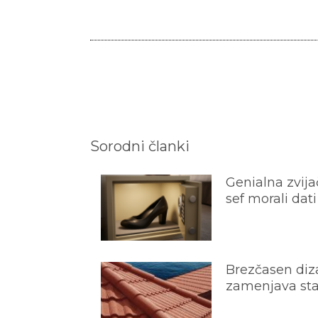
Sorodni članki
Genialna zvijač
sef morali dati
Brezčasen diza
zamenjava star