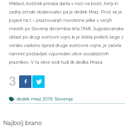
Miklavž, božiček prinaša darila v noči na božič, tretji in
zadnji zimski obdarovalec pa je dedek Mraz. Prvič se je
pojavil na t. i. praznovanjih novoletne jelke v večjih
mestih po Sloveniji decembra leta 1948. Jugoslovanska
oblast po drugi svetovni vojni, ki je želela prekriti šege z
versko vsebino izpred druge svetovne vojne, je začela
namreč postavljati vzporeden okvir socialističnih
praznikov. V ta okvir sodi tudi lik dedka Mraza.
3
dedek mraz 2019
,
Slovenija
Najbolj brano