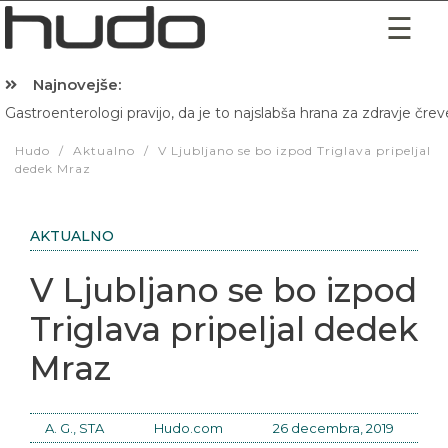
Najnovejše:
Gastroenterologi pravijo, da je to najslabša hrana za zdravje črev
Hibernacijska dieta: Zakaj je pred spanjem dobro pojesti žlico 
Hudo
/
Aktualno
/
V Ljubljano se bo izpod Triglava pripeljal
dedek Mraz
AKTUALNO
V Ljubljano se bo izpod
Triglava pripeljal dedek
Mraz
A. G., STA
Hudo.com
26 decembra, 2019