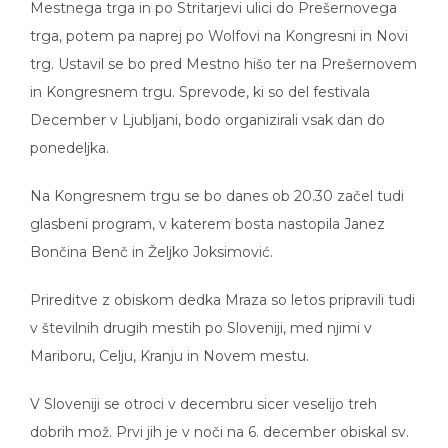
Mestnega trga in po Stritarjevi ulici do Prešernovega
trga, potem pa naprej po Wolfovi na Kongresni in Novi
trg. Ustavil se bo pred Mestno hišo ter na Prešernovem
in Kongresnem trgu. Sprevode, ki so del festivala
December v Ljubljani, bodo organizirali vsak dan do
ponedeljka.
Na Kongresnem trgu se bo danes ob 20.30 začel tudi
glasbeni program, v katerem bosta nastopila Janez
Bončina Benč in Željko Joksimović.
Prireditve z obiskom dedka Mraza so letos pripravili tudi
v številnih drugih mestih po Sloveniji, med njimi v
Mariboru, Celju, Kranju in Novem mestu.
V Sloveniji se otroci v decembru sicer veselijo treh
dobrih mož. Prvi jih je v noči na 6. december obiskal sv.