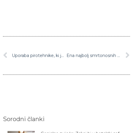
Uporaba pirotehnike, ki je dovoljena od danes naprej, naj bo previdna
Ena najbolj smrtonosnih prometnih nesreč v Indoneziji zahtevala že 35 smrtnih žrtev
Sorodni članki