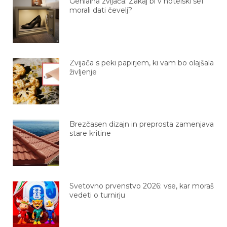
Genialna zvijača: Zakaj bi v hotelski sef
morali dati čevelj?
Zvijača s peki papirjem, ki vam bo olajšala
življenje
Brezčasen dizajn in preprosta zamenjava
stare kritine
Svetovno prvenstvo 2026: vse, kar moraš
vedeti o turnirju