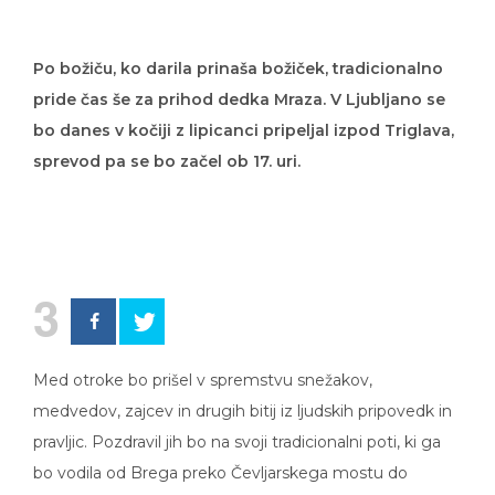
Po božiču, ko darila prinaša božiček, tradicionalno
pride čas še za prihod dedka Mraza. V Ljubljano se
bo danes v kočiji z lipicanci pripeljal izpod Triglava,
sprevod pa se bo začel ob 17. uri.
3
Med otroke bo prišel v spremstvu snežakov,
medvedov, zajcev in drugih bitij iz ljudskih pripovedk in
pravljic. Pozdravil jih bo na svoji tradicionalni poti, ki ga
bo vodila od Brega preko Čevljarskega mostu do