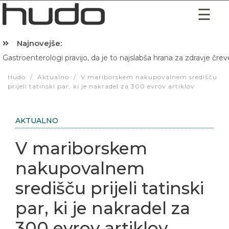
Najnovejše:
Gastroenterologi pravijo, da je to najslabša hrana za zdravje črev
Hibernacijska dieta: Zakaj je pred spanjem dobro pojesti žlico 
Hudo
/
Aktualno
/
V mariborskem nakupovalnem središču
prijeli tatinski par, ki je nakradel za 300 evrov artiklov
AKTUALNO
V mariborskem
nakupovalnem
središču prijeli tatinski
par, ki je nakradel za
300 evrov artiklov