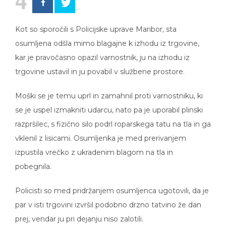
4
Kot so sporočili s Policijske uprave Maribor, sta
osumljena odšla mimo blagajne k izhodu iz trgovine,
kar je pravočasno opazil varnostnik, ju na izhodu iz
trgovine ustavil in ju povabil v službene prostore.
Moški se je temu uprl in zamahnil proti varnostniku, ki
se je uspel izmakniti udarcu, nato pa je uporabil plinski
razpršilec, s fizično silo podrl roparskega tatu na tla in ga
vklenil z lisicami. Osumljenka je med prerivanjem
izpustila vrečko z ukradenim blagom na tla in
pobegnila.
Policisti so med pridržanjem osumljenca ugotovili, da je
par v isti trgovini izvršil podobno drzno tatvino že dan
prej, vendar ju pri dejanju niso zalotili.