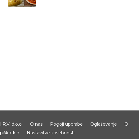
I.R.V. d.o.o.
O nas
Pogoji uporabe
Oglaševanje
O
piškotkih
Nastavitve zasebnosti