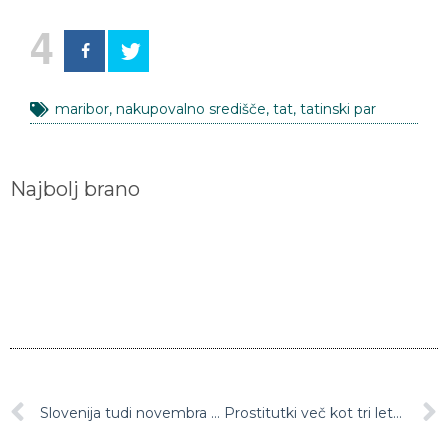
4
maribor
,
nakupovalno središče
,
tat
,
tatinski par
Najbolj brano
Slovenija tudi novembra z inflacijo, ki jo višajo dražja oblačila, goriva in energija
Prostitutki več kot tri leta plačeval po skoraj 12 tisoč evrov na mesec, nato pa jo umoril