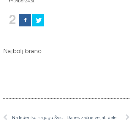
maribor24.si.
2
Najbolj brano
Na ledeniku na jugu Švice našli trupli 75 let po izginotju
Danes začne veljati delegirani akt za dodelitev omejene izjeme Hrvaški pri uporabi imena teran