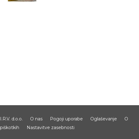
I.R.V. d.o.o.
O nas
Pogoji uporabe
Oglaševanje
O
piškotkih
Nastavitve zasebnosti