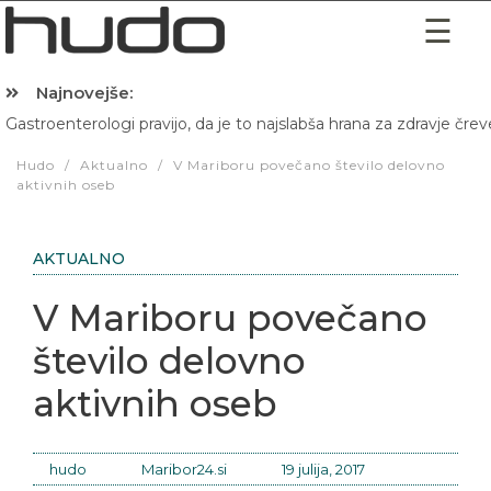
Najnovejše:
Gastroenterologi pravijo, da je to najslabša hrana za zdravje črev
Hibernacijska dieta: Zakaj je pred spanjem dobro pojesti žlico 
Hudo
/
Aktualno
/
V Mariboru povečano število delovno
aktivnih oseb
AKTUALNO
V Mariboru povečano
število delovno
aktivnih oseb
hudo
Maribor24.si
19 julija, 2017