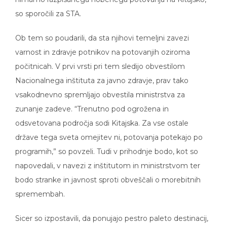
so sporočili za STA.
Ob tem so poudarili, da sta njihovi temeljni zavezi
varnost in zdravje potnikov na potovanjih oziroma
počitnicah. V prvi vrsti pri tem sledijo obvestilom
Nacionalnega inštituta za javno zdravje, prav tako
vsakodnevno spremljajo obvestila ministrstva za
zunanje zadeve. “Trenutno pod ogrožena in
odsvetovana področja sodi Kitajska. Za vse ostale
države tega sveta omejitev ni, potovanja potekajo po
programih,” so povzeli. Tudi v prihodnje bodo, kot so
napovedali, v navezi z inštitutom in ministrstvom ter
bodo stranke in javnost sproti obveščali o morebitnih
spremembah.
Sicer so izpostavili, da ponujajo pestro paleto destinacij,
ki niso omejene le na določen del sveta, zato je o