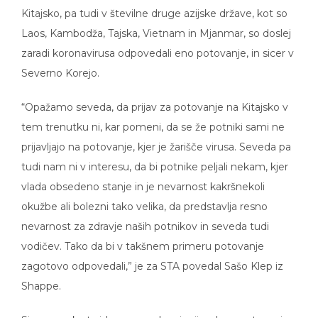
Kitajsko, pa tudi v številne druge azijske države, kot so
Laos, Kambodža, Tajska, Vietnam in Mjanmar, so doslej
zaradi koronavirusa odpovedali eno potovanje, in sicer v
Severno Korejo.
“Opažamo seveda, da prijav za potovanje na Kitajsko v
tem trenutku ni, kar pomeni, da se že potniki sami ne
prijavljajo na potovanje, kjer je žarišče virusa. Seveda pa
tudi nam ni v interesu, da bi potnike peljali nekam, kjer
vlada obsedeno stanje in je nevarnost kakršnekoli
okužbe ali bolezni tako velika, da predstavlja resno
nevarnost za zdravje naših potnikov in seveda tudi
vodičev. Tako da bi v takšnem primeru potovanje
zagotovo odpovedali,” je za STA povedal Sašo Klep iz
Shappe.
Sicer zaenkrat vidnega upada pri prijavah za potovanja