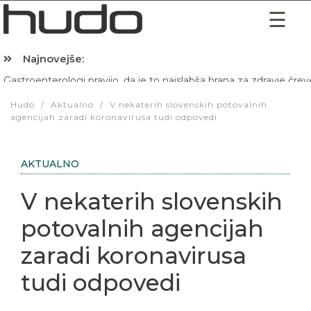
Najnovejše:
Hibernacijska dieta: Zakaj je pred spanjem dobro pojesti žlico 
Hudo
/
Aktualno
/
V nekaterih slovenskih potovalnih
agencijah zaradi koronavirusa tudi odpovedi
AKTUALNO
V nekaterih slovenskih
potovalnih agencijah
zaradi koronavirusa
tudi odpovedi