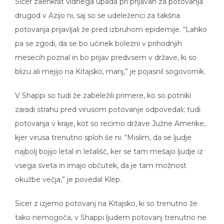
drugod v Azijo ni, saj so se udeleženci za takšna
potovanja prijavljali že pred izbruhom epidemije. “Lahko
pa se zgodi, da se bo učinek bolezni v prihodnjih
mesecih poznal in bo prijav predvsem v države, ki so
blizu ali mejijo na Kitajsko, manj,” je pojasnil sogovornik.
V Shappi so tudi že zabeležili primere, ko so potniki
zaradi strahu pred virusom potovanje odpovedali; tudi
potovanja v kraje, kot so recimo države Južne Amerike,
kjer virusa trenutno sploh še ni. “Mislim, da se ljudje
najbolj bojijo letal in letališč, ker se tam mešajo ljudje iz
vsega sveta in imajo občutek, da je tam možnost
okužbe večja,” je povedal Klep.
Sicer z izjemo potovanj na Kitajsko, ki so trenutno že
tako nemogoča, v Shappi ljudem potovanj trenutno ne