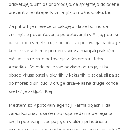
odsvetujejo. Jim pa priporočajo, da sprejmejo določene
preventivne ukrepe, ki zmanjšajo možnost okužbe.
Za prihodnje mesece pričakujejo, da se bo morda
zmanjšalo povpraševanje po potovanjih v Azijo, potniki
pa se bodo verjetno raje odločali za potovanja na druge
konce sveta, kjer je primerov virusa manj ali praktično
nič, kot so recimo potovanja v Severno in Južno
Ameriko. “Seveda pa je vse odvisno od tega, ali bo
obseg virusa ostal v okvirjih, v kakršnih je sedaj, ali pa se
bo morebiti širil tudi v druge države ali na druge konce
sveta,” je zaključil Klep.
Medtem so v potovalni agenciji Palma pojasnili, da
zaradi koronavirusa še niso odpovedali nobenega od
svojih potovanj. “Res pa je, da v bližnji prihodnosti
nimamo razpisanega nobenega potovanja na Kitajsko,”