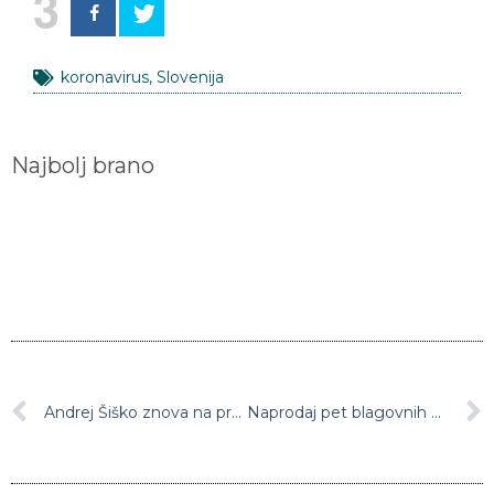
koronavirus
,
Slovenija
Najbolj brano
Andrej Šiško znova na prostosti: “Vidimo se na volitvah”
Naprodaj pet blagovnih znamk Adrie Airways