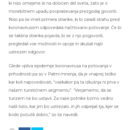
morebitnem upadu povpraševanja prezgodaj govoriti.
Niso pa še imeli primera stranke, ki bi zaradi strahu pred
koronavirusom odpovedala načrtovano potovanje. Če bi
se takšna stranka pojavila, bi se z njo pogovorili,
pregledali vse možnosti in opcije in skušali najti
ustrezen odgovor.
Glede vpliva epidemije koronavirusa na potovanja v
prihodnosti pa so v Palmi mnenja, da je vnaprej težko
kar koli napovedovati, “vsekakor pa ta izkušnja ni prva v
našem turističnem segmentu”. “Verjamemo, da se
turizem ne bo ustavil. Za naše potnike bomo vedno
našli tisto, kar jim bo ustrezalo, in jih odpeljali tja, kjer se
bodo počutili dobro,” so še navedli.
3