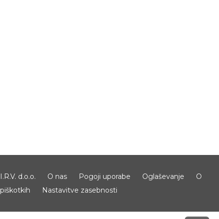
I.R.V. d.o.o.
O nas
Pogoji uporabe
Oglaševanje
O
piškotkih
Nastavitve zasebnosti