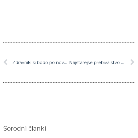
Zdravniki si bodo po novem smeli pisati manj receptov za osebno rabo
Najstarejše prebivalstvo živi v občini Kostel, najmlajše v Komendi
Sorodni članki