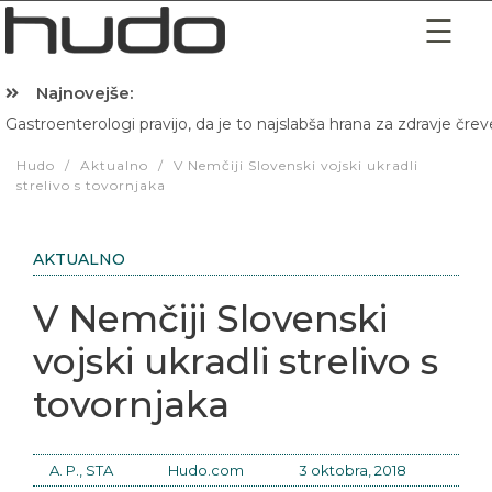
Najnovejše:
Gastroenterologi pravijo, da je to najslabša hrana za zdravje črev
Hibernacijska dieta: Zakaj je pred spanjem dobro pojesti žlico 
Hudo
/
Aktualno
/
V Nemčiji Slovenski vojski ukradli
strelivo s tovornjaka
AKTUALNO
V Nemčiji Slovenski
vojski ukradli strelivo s
tovornjaka
A. P., STA
Hudo.com
3 oktobra, 2018