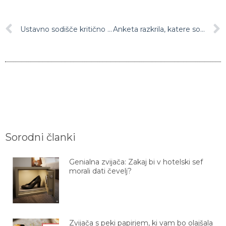
Ustavno sodišče kritično do vladnih ukrepov: Zadržali odlok o omejitvi gibanja med občinami!
Anketa razkrila, katere so prve stvari, ki jih Slovenci načrtujejo po karanteni
Sorodni članki
Genialna zvijača: Zakaj bi v hotelski sef
morali dati čevelj?
Zvijača s peki papirjem, ki vam bo olajšala