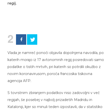
regij.
2
Vlada je namreč ponoči objavila dopolnjena navodila, po
katerih morajo iz 17 avtonomnih regij posredovati samo
podatke o tistih mrtvih, pri katerih so potrdili okužbo z
novim koronavirusom, poroča francoska tiskovna
agencija AFP.
S tovrstnim zbiranjem podatkov niso zadovoljni v več
regijah, še posebej v najbolj prizadetih Madridu in
Kataloniji, kjer so minuli teden izpostavili, da v statistiko