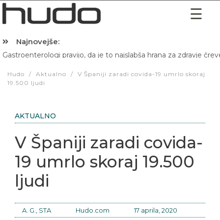
Najnovejše:
Gastroenterologi pravijo, da je to najslabša hrana za zdravje črev
Hibernacijska dieta: Zakaj je pred spanjem dobro pojesti žlico 
Hudo
/
Aktualno
/
V Španiji zaradi covida-19 umrlo skoraj
19.500 ljudi
AKTUALNO
V Španiji zaradi covida-
19 umrlo skoraj 19.500
ljudi
A. G., STA
Hudo.com
17 aprila, 2020