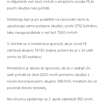
ni vključenih več tisoč mrtvih s simptomi covida-19, ki
pa jim okužbe niso potrdili.
Katalonija, kjer je po podatkih na nacionalni ravni, ki
upoštevajo samo potrjene okužbe, umrlo 3752 bolnikov,
tako navaja podatek o več kot 7500 mrtvih.
V četrtek so z ministrstva sporočili, da je covid-19
zahteval skupno 19.130 življenj, potem ko je v 24 urah
umrlo še 551 bolnikov.
Ministrstvo je danes še sporočilo, da so v zadnjih 24
urah potrdili še okoli 5200 novih primerov okužbe z
novim koronavirusom, skupno 188.000, medtem ko so
povečali število testiranj.
Na vrhuncu epidemije so 2. aprila zabeležili 950 smrti.