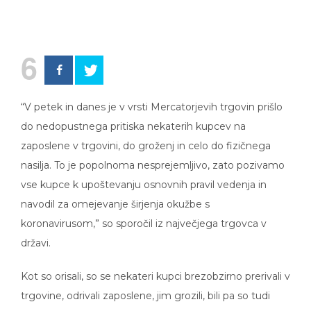
6
“V petek in danes je v vrsti Mercatorjevih trgovin prišlo
do nedopustnega pritiska nekaterih kupcev na
zaposlene v trgovini, do groženj in celo do fizičnega
nasilja. To je popolnoma nesprejemljivo, zato pozivamo
vse kupce k upoštevanju osnovnih pravil vedenja in
navodil za omejevanje širjenja okužbe s
koronavirusom,” so sporočil iz največjega trgovca v
državi.
Kot so orisali, so se nekateri kupci brezobzirno prerivali v
trgovine, odrivali zaposlene, jim grozili, bili pa so tudi