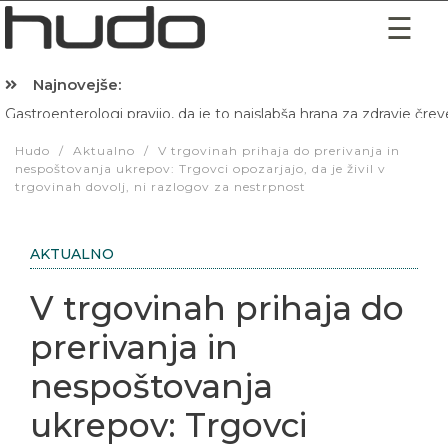
Najnovejše:
Gastroenterologi pravijo, da je to najslabša hrana za zdravje črev
Hibernacijska dieta: Zakaj je pred spanjem dobro pojesti žlico 
Hudo
/
Aktualno
/
V trgovinah prihaja do prerivanja in
nespoštovanja ukrepov: Trgovci opozarjajo, da je živil v
trgovinah dovolj, ni razlogov za nestrpnost
AKTUALNO
V trgovinah prihaja do
prerivanja in
nespoštovanja
ukrepov: Trgovci