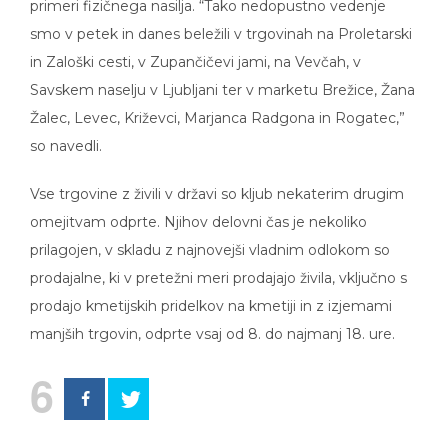
primeri fizičnega nasilja. “Tako nedopustno vedenje
smo v petek in danes beležili v trgovinah na Proletarski
in Zaloški cesti, v Zupančičevi jami, na Vevčah, v
Savskem naselju v Ljubljani ter v marketu Brežice, Žana
Žalec, Levec, Križevci, Marjanca Radgona in Rogatec,”
so navedli.
Vse trgovine z živili v državi so kljub nekaterim drugim
omejitvam odprte. Njihov delovni čas je nekoliko
prilagojen, v skladu z najnovejši vladnim odlokom so
prodajalne, ki v pretežni meri prodajajo živila, vključno s
prodajo kmetijskih pridelkov na kmetiji in z izjemami
manjših trgovin, odprte vsaj od 8. do najmanj 18. ure.
6