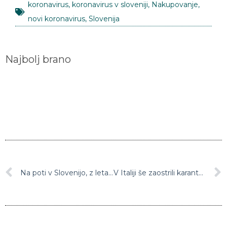
koronavirus
,
koronavirus v sloveniji
,
Nakupovanje
,
novi koronavirus
,
Slovenija
Najbolj brano
Na poti v Slovenijo, z letalom, ki ga je najela slovenska vlada, 50 Slovencev iz Londona
V Italiji še zaostrili karanteno