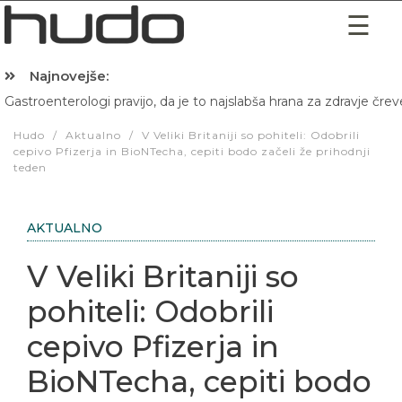
Najnovejše:
Gastroenterologi pravijo, da je to najslabša hrana za zdravje črev
Hibernacijska dieta: Zakaj je pred spanjem dobro pojesti žlico 
Hudo
/
Aktualno
/
V Veliki Britaniji so pohiteli: Odobrili
cepivo Pfizerja in BioNTecha, cepiti bodo začeli že prihodnji
teden
AKTUALNO
V Veliki Britaniji so
pohiteli: Odobrili
cepivo Pfizerja in
BioNTecha, cepiti bodo