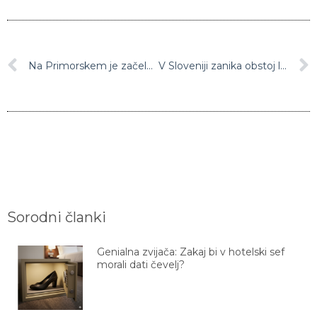
Na Primorskem je začelo snežiti, padavine pa se bodo nato razširile na vso Slovenijo
V Sloveniji zanika obstoj lačnih otrok, v Bruslju pa hvalijo njena socialna prizadevanja
Sorodni članki
Genialna zvijača: Zakaj bi v hotelski sef
morali dati čevelj?