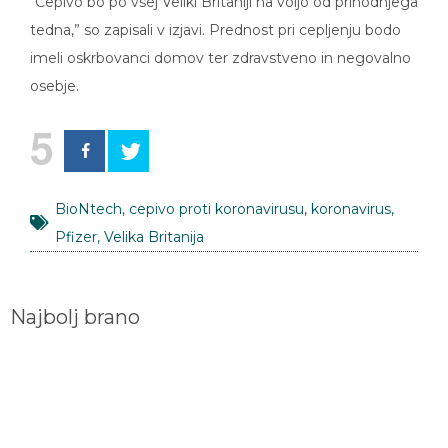
“Cepivo bo po vsej Veliki Britaniji na voljo od prihodnjega
tedna,” so zapisali v izjavi. Prednost pri cepljenju bodo
imeli oskrbovanci domov ter zdravstveno in negovalno
osebje.
5
BioNtech
,
cepivo proti koronavirusu
,
koronavirus
,
Pfizer
,
Velika Britanija
Najbolj brano