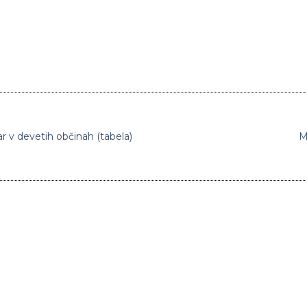
 v devetih občinah (tabela)
M