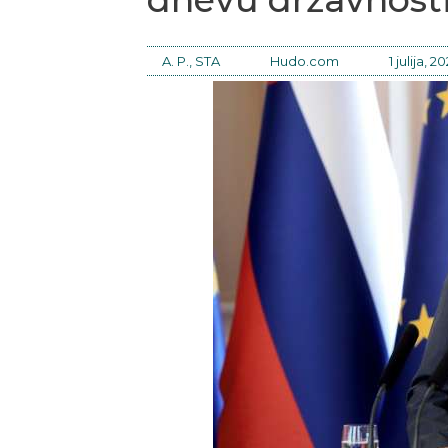
A. P., STA
Hudo.com
1 julija, 2