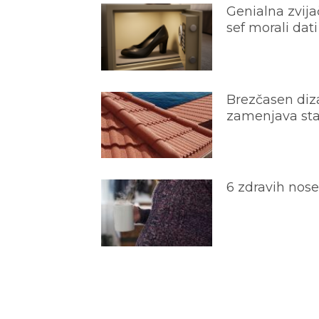
Genialna zvijač
sef morali dati
Brezčasen diza
zamenjava star
6 zdravih nos