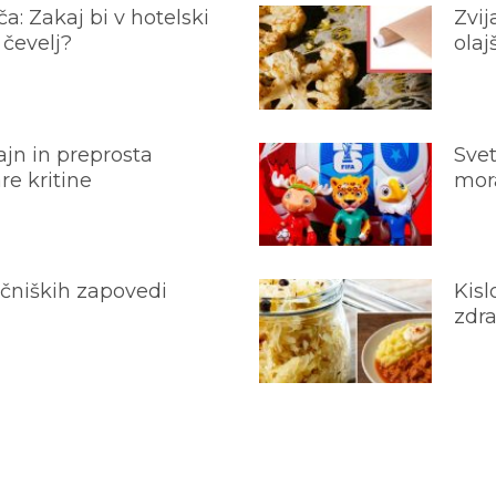
a: Zakaj bi v hotelski
Zvij
 čevelj?
olaj
jn in preprosta
Svet
e kritine
mora
ečniških zapovedi
Kisl
zdra