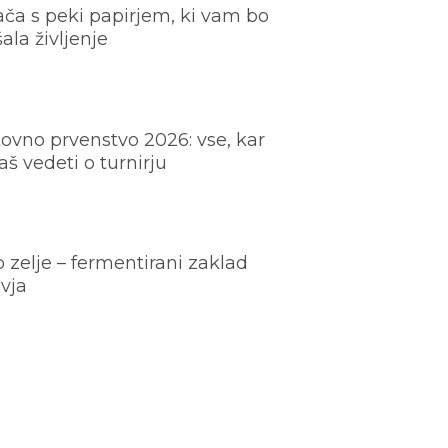
ača s peki papirjem, ki vam bo
šala življenje
ovno prvenstvo 2026: vse, kar
š vedeti o turnirju
o zelje – fermentirani zaklad
vja