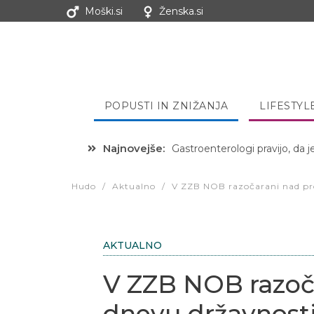
Moški.si
Ženska.si
POPUSTI IN ZNIŽANJA
LIFESTYL
Najnovejše:
Hibernacijska dieta: Zakaj je
Hudo
/
Aktualno
/
V ZZB NOB razočarani nad pro
AKTUALNO
V ZZB NOB razoč
dnevu državnost