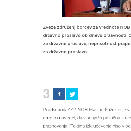
Zveza združenj borcev za vrednote NOB S
državno proslavo ob dnevu državnosti. Op
za državne proslave, neprisotnost prapo
za državno proslavo.
3
Predsednik ZZP NOB Marijan Križman je v 
drugim navedel, da vladajoča politična stran
praznovanja. “Takšna izključevanja niso v 