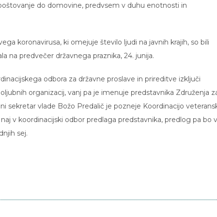
n spoštovanje do domovine, predvsem v duhu enotnosti in
a koronavirusa, ki omejuje število ljudi na javnih krajih, so bili
kala na predvečer državnega praznika, 24. junija.
dinacijskega odbora za državne proslave in prireditve izključi
ljubnih organizacij, vanj pa je imenuje predstavnika Združenja z
i sekretar vlade Božo Predalič je pozneje Koordinacijo veterans
 naj v koordinacijski odbor predlaga predstavnika, predlog pa bo 
njih sej.