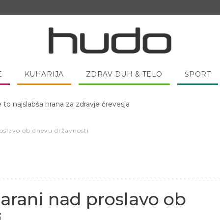
E
KUHARIJA
ZDRAV DUH & TELO
ŠPORT
 pred spanjem dobro pojesti žlico medu?
slavo ob dnevu državnosti
arani nad proslavo ob
i