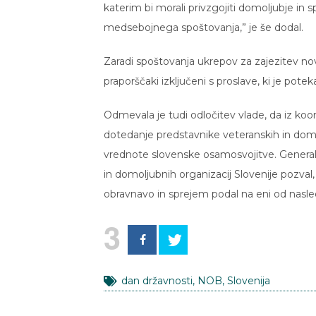
katerim bi morali privzgojiti domoljubje i
medsebojnega spoštovanja,” je še dodal.
Zaradi spoštovanja ukrepov za zajezitev noveg
praporščaki izključeni s proslave, ki je pote
Odmevala je tudi odločitev vlade, da iz koor
dotedanje predstavnike veteranskih in domo
vrednote slovenske osamosvojitve. Generaln
in domoljubnih organizacij Slovenije pozval,
obravnavo in sprejem podal na eni od nasled
3
dan državnosti
,
NOB
,
Slovenija