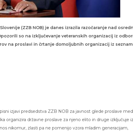
lovenije (ZZB NOB) je danes izrazila razočaranje nad osred
ozorili so na izključevanje veteranskih organizacij iz odbor
rov na proslavi in črtanje domoljubnih organizacij iz sezna
pisni izjavi predsedstva ZZB NOB za javnost glede proslave med
ka organizira državne proslave za njeno elito in druge izključuje i
ponos nikomur, zlasti pa ne pomenijo vzora mladim generacijam,