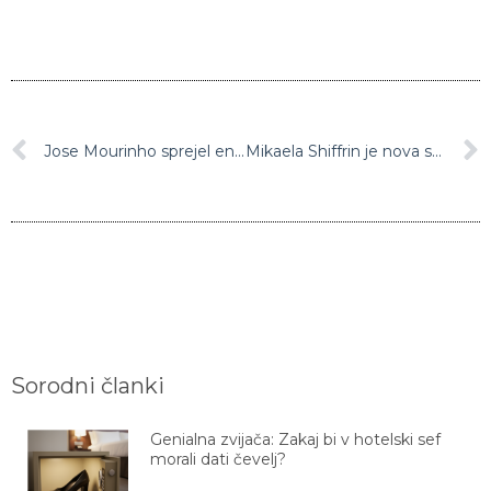
Jose Mourinho sprejel enoletno zaporno kazen
Mikaela Shiffrin je nova svetovna prvakinja v superveleslalomu, Ilka osma
Sorodni članki
Genialna zvijača: Zakaj bi v hotelski sef
morali dati čevelj?