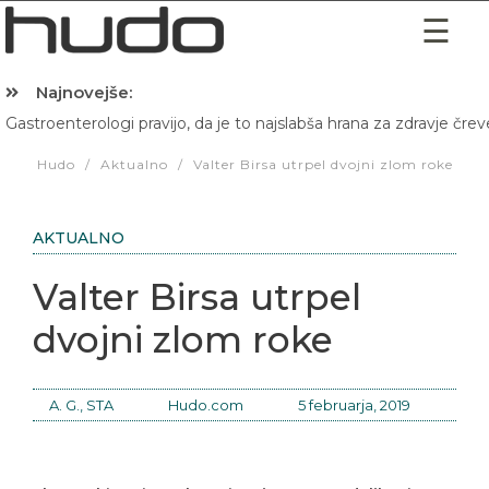
Najnovejše:
Gastroenterologi pravijo, da je to najslabša hrana za zdravje črev
Hibernacijska dieta: Zakaj je pred spanjem dobro pojesti žlico 
Hudo
/
Aktualno
/
Valter Birsa utrpel dvojni zlom roke
AKTUALNO
Valter Birsa utrpel
dvojni zlom roke
A. G., STA
Hudo.com
5 februarja, 2019