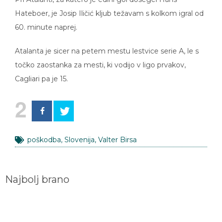
Hateboer, je Josip Iličić kljub težavam s kolkom igral od
60. minute naprej.
Atalanta je sicer na petem mestu lestvice serie A, le s
točko zaostanka za mesti, ki vodijo v ligo prvakov,
Cagliari pa je 15.
2
poškodba
,
Slovenija
,
Valter Birsa
Najbolj brano