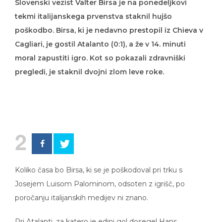
Slovenski vezist Valter Birsa je na ponedeljkovi
tekmi italijanskega prvenstva staknil hujšo
poškodbo. Birsa, ki je nedavno prestopil iz Chieva v
Cagliari, je gostil Atalanto (0:1), a že v 14. minuti
moral zapustiti igro. Kot so pokazali zdravniški
pregledi, je staknil dvojni zlom leve roke.
2
Koliko časa bo Birsa, ki se je poškodoval pri trku s
Josejem Luisom Palominom, odsoten z igrišč, po
poročanju italijanskih medijev ni znano.
Pri Atalanti, za katero je edini gol dosegel Hans