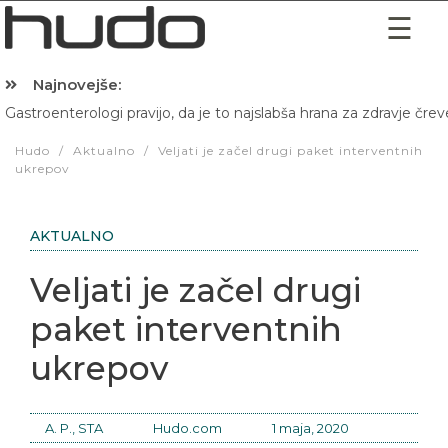
Najnovejše:
Gastroenterologi pravijo, da je to najslabša hrana za zdravje črev
Hibernacijska dieta: Zakaj je pred spanjem dobro pojesti žlico 
Hudo
/
Aktualno
/
Veljati je začel drugi paket interventnih
ukrepov
AKTUALNO
Veljati je začel drugi
paket interventnih
ukrepov
A. P., STA
Hudo.com
1 maja, 2020