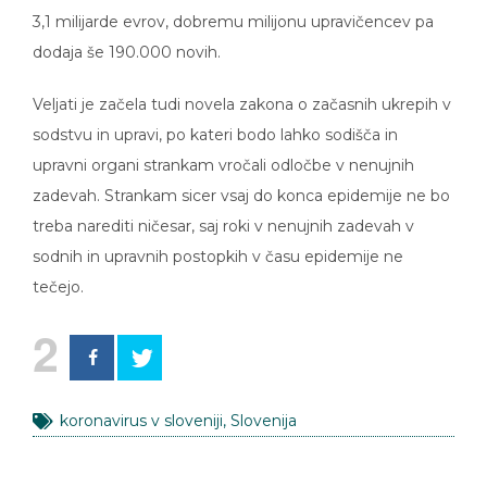
3,1 milijarde evrov, dobremu milijonu upravičencev pa
dodaja še 190.000 novih.
Veljati je začela tudi novela zakona o začasnih ukrepih v
sodstvu in upravi, po kateri bodo lahko sodišča in
upravni organi strankam vročali odločbe v nenujnih
zadevah. Strankam sicer vsaj do konca epidemije ne bo
treba narediti ničesar, saj roki v nenujnih zadevah v
sodnih in upravnih postopkih v času epidemije ne
tečejo.
2
koronavirus v sloveniji
,
Slovenija