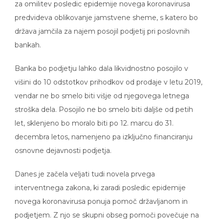
za omilitev posledic epidemije novega koronavirusa
predvideva oblikovanje jamstvene sheme, s katero bo
država jamčila za najem posojil podjetij pri poslovnih
bankah.
Banka bo podjetju lahko dala likvidnostno posojilo v
višini do 10 odstotkov prihodkov od prodaje v letu 2019,
vendar ne bo smelo biti višje od njegovega letnega
stroška dela. Posojilo ne bo smelo biti daljše od petih
let, sklenjeno bo moralo biti po 12. marcu do 31.
decembra letos, namenjeno pa izključno financiranju
osnovne dejavnosti podjetja.
Danes je začela veljati tudi novela prvega
interventnega zakona, ki zaradi posledic epidemije
novega koronavirusa ponuja pomoč državljanom in
podjetjem. Z njo se skupni obseg pomoči povečuje na