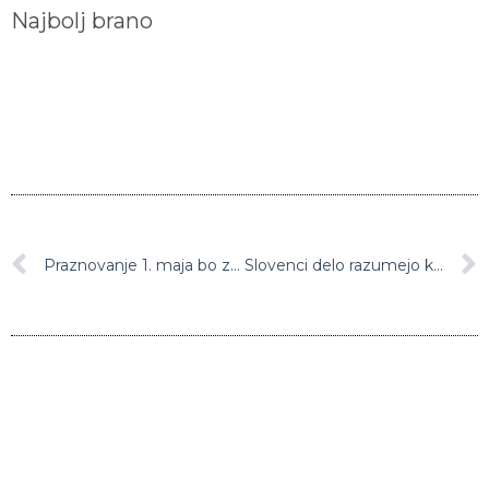
Najbolj brano
Praznovanje 1. maja bo zaradi epidemije okrnjeno, njegovo sporočilo ne
Slovenci delo razumejo kot sredstvo za dosego ciljev