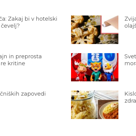
a: Zakaj bi v hotelski
Zvij
 čevelj?
olaj
jn in preprosta
Svet
e kritine
mora
ečniških zapovedi
Kisl
zdra