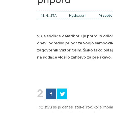
M. N., STA
Hudo.com
14 septe
Višje sodišče v Mariboru je potrdilo odl
dnevi odredilo pripor za vodjo samooklic
zagovornik Viktor Osim. Šiško tako ostaja
na sodišče vložilo zahtevo za preiskavo.
2
Tožilstvu se je danes iztekel rok, ko je mor