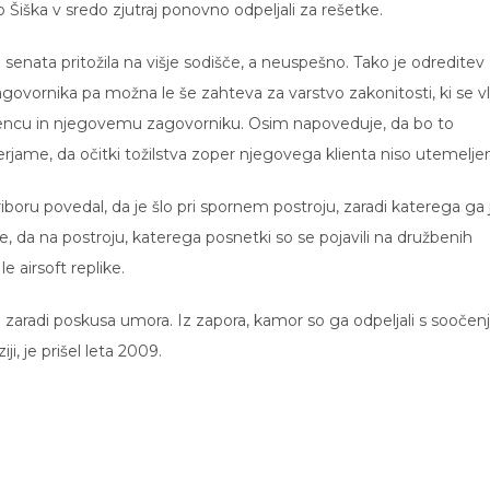
 Šiška v sredo zjutraj ponovno odpeljali za rešetke.
enata pritožila na višje sodišče, a neuspešno. Tako je odreditev
govornika pa možna le še zahteva za varstvo zakonitosti, ki se vl
jencu in njegovemu zagovorniku. Osim napoveduje, da bo to
rjame, da očitki tožilstva zoper njegovega klienta niso utemeljen
riboru povedal, da je šlo pri spornem postroju, zaradi katerega ga 
l je, da na postroju, katerega posnetki so se pojavili na družbenih
e airsoft replike.
 zaradi poskusa umora. Iz zapora, kamor so ga odpeljali s soočen
i, je prišel leta 2009.