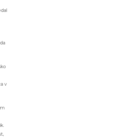
edal
 da
ško
ca v
nem
k.
t,