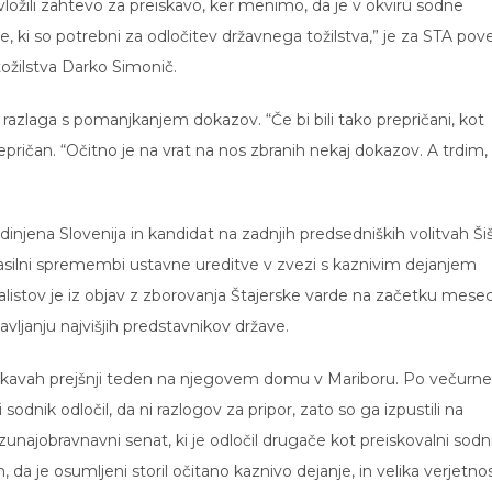
ložili zahtevo za preiskavo, ker menimo, da je v okviru sodne
, ki so potrebni za odločitev državnega tožilstva,” je za STA pov
žilstva Darko Simonič.
razlaga s pomanjkanjem dokazov. “Če bi bili tako prepričani, kot
prepričan. “Očitno je na vrat na nos zbranih nekaj dokazov. A trdim,
njena Slovenija in kandidat na zadnjih predsedniških volitvah Ši
asilni spremembi ustavne ureditve v zvezi s kaznivim dejanjem
istov je iz objav z zborovanja Štajerske varde na začetku mese
lavljanju najvišjih predstavnikov države.
 preiskavah prejšnji teden na njegovem domu v Mariboru. Po večur
sodnik odločil, da ni razlogov za pripor, zato so ga izpustili na
zunajobravnavni senat, ki je odločil drugače kot preiskovalni sodni
a je osumljeni storil očitano kaznivo dejanje, in velika verjetnos