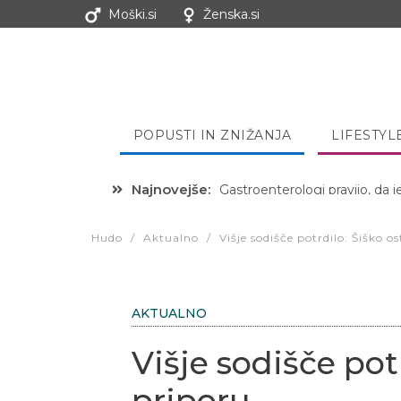
Moški.si
Ženska.si
POPUSTI IN ZNIŽANJA
LIFESTYL
Najnovejše:
Hibernacijska dieta: Zakaj je
Hudo
/
Aktualno
/
Višje sodišče potrdilo: Šiško o
AKTUALNO
Višje sodišče potr
priporu