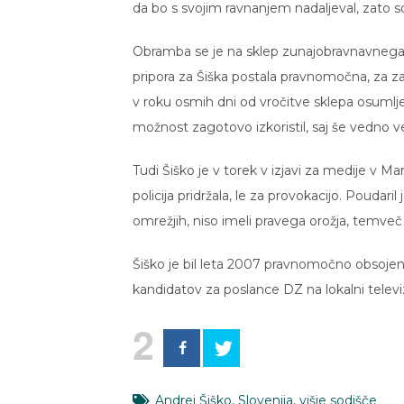
da bo s svojim ravnanjem nadaljeval, zato so
Obramba se je na sklep zunajobravnavnega s
pripora za Šiška postala pravnomočna, za za
v roku osmih dni od vročitve sklepa osuml
možnost zagotovo izkoristil, saj še vedno ve
Tudi Šiško je v torek v izjavi za medije v Ma
policija pridržala, le za provokacijo. Poudari
omrežjih, niso imeli pravega orožja, temveč l
Šiško je bil leta 2007 pravnomočno obsojen
kandidatov za poslance DZ na lokalni televizij
2
Andrej Šiško
,
Slovenija
,
višje sodišče