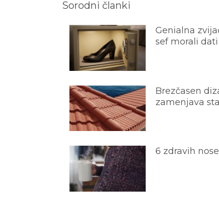
Sorodni članki
Genialna zvijač
sef morali dati
Brezčasen diza
zamenjava star
6 zdravih nos