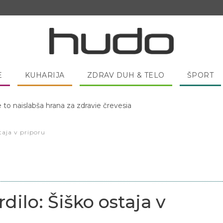
E
KUHARIJA
ZDRAV DUH & TELO
ŠPORT
 pred spanjem dobro pojesti žlico medu?
staja v priporu
dilo: Šiško ostaja v