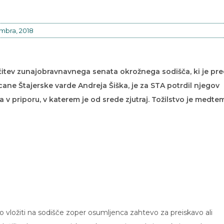
mbra, 2018
očitev zunajobravnavnega senata okrožnega sodišča, ki je pr
ane Štajerske varde Andreja Šiška, je za STA potrdil njegov
 v priporu, v katerem je od srede zjutraj. Tožilstvo je medte
alo vložiti na sodišče zoper osumljenca zahtevo za preiskavo ali