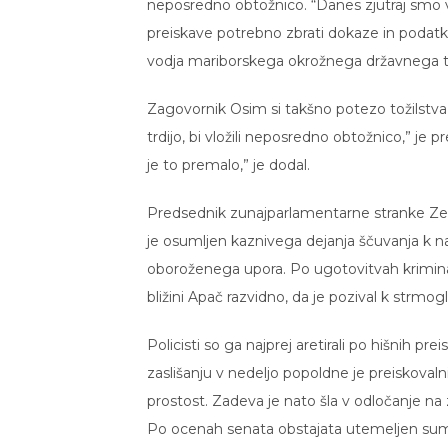
neposredno obtožnico. “Danes zjutraj smo v
preiskave potrebno zbrati dokaze in podatke
vodja mariborskega okrožnega državnega to
Zagovornik Osim si takšno potezo tožilstva 
trdijo, bi vložili neposredno obtožnico,” je 
je to premalo,” je dodal.
Predsednik zunajparlamentarne stranke Zedi
je osumljen kaznivega dejanja ščuvanja k n
oboroženega upora. Po ugotovitvah kriminal
bližini Apač razvidno, da je pozival k strmog
Policisti so ga najprej aretirali po hišnih
zaslišanju v nedeljo popoldne je preiskovalni 
prostost. Zadeva je nato šla v odločanje na 
Po ocenah senata obstajata utemeljen sum, d