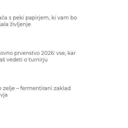
ača s peki papirjem, ki vam bo
šala življenje
ovno prvenstvo 2026: vse, kar
š vedeti o turnirju
o zelje – fermentirani zaklad
vja