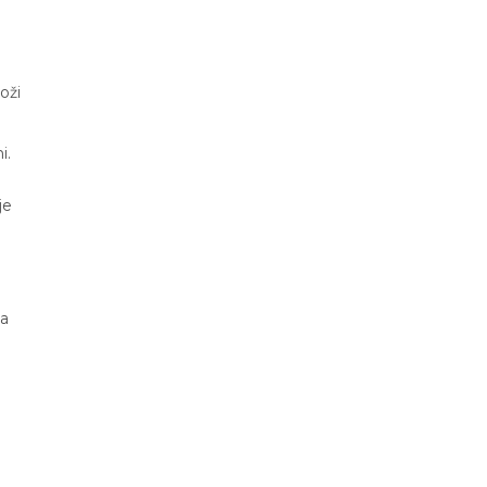
oži
i.
je
ja