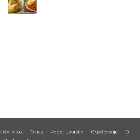
I.R.V. d.o.o.
O nas
Pogoji uporabe
Oglaševanje
O