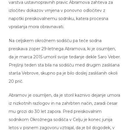
varstva ustavnopravnih pravic Abramova zahteva za
izločitev dokazov vrnjena v ponovno odločitev z
napotki preiskovalnemu sodniku, katera procesna
vprašanja mora obravnavati.
Na celjskem okrožnem sodišču pa teče sodna
preiskava zoper 29-letnega Abramova, ki je osumljen,
da je marca 2015 umoril svoje tedanje dekle Saro Veber.
Prejšnji teden sta bila na sodišču med drugim zaslišana
starša Vebrove, skupno pa je bilo doslej zaslišanih okoli
20 prič.
Abramov je osumljen, da je storil kaznivo dejanje umora
iz nizkotnih razlogov in na zahrbten način, zaradi česar
mu grozi do 30 let zapora. Pred preiskovalnim
sodnikom Okrožnega sodišča v Celju je konec junija
letos v pisnem zagovoru vztrajal, da je bil dogodek, v