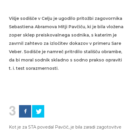
Višje sodišče v Celju je ugodilo pritožbi zagovornika
Sebastiena Abramova Mitji Pavčiču, ki je bila vložena
zoper sklep preiskovalnega sodnika, s katerim je
zavrnil zahtevo za izločitev dokazov v primeru Sare
Veber. Sodišče je namreč pritrdilo stališču obrambe,
da bi moral sodnik skladno s sodno prakso opraviti
t. i. test sorazmernosti.
3
Kot je za STA povedal Pavčič, je bila zaradi zagotovitve