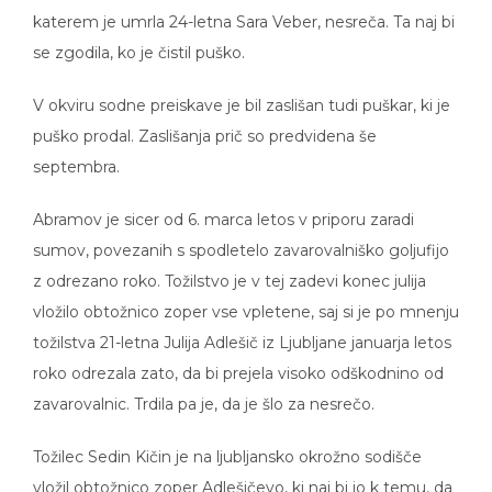
katerem je umrla 24-letna Sara Veber, nesreča. Ta naj bi
se zgodila, ko je čistil puško.
V okviru sodne preiskave je bil zaslišan tudi puškar, ki je
puško prodal. Zaslišanja prič so predvidena še
septembra.
Abramov je sicer od 6. marca letos v priporu zaradi
sumov, povezanih s spodletelo zavarovalniško goljufijo
z odrezano roko. Tožilstvo je v tej zadevi konec julija
vložilo obtožnico zoper vse vpletene, saj si je po mnenju
tožilstva 21-letna Julija Adlešič iz Ljubljane januarja letos
roko odrezala zato, da bi prejela visoko odškodnino od
zavarovalnic. Trdila pa je, da je šlo za nesrečo.
Tožilec Sedin Kičin je na ljubljansko okrožno sodišče
vložil obtožnico zoper Adlešičevo, ki naj bi jo k temu, da