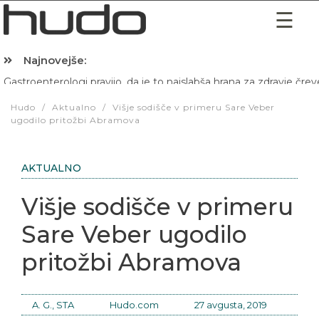
Najnovejše:
Gastroenterologi pravijo, da je to najslabša hrana za zdravje črev
Hibernacijska dieta: Zakaj je pred spanjem dobro pojesti žlico 
Hudo
/
Aktualno
/
Višje sodišče v primeru Sare Veber
ugodilo pritožbi Abramova
AKTUALNO
Višje sodišče v primeru
Sare Veber ugodilo
pritožbi Abramova
A. G., STA
Hudo.com
27 avgusta, 2019