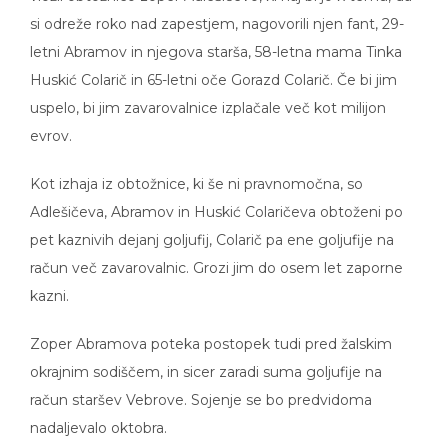
si odreže roko nad zapestjem, nagovorili njen fant, 29-
letni Abramov in njegova starša, 58-letna mama Tinka
Huskić Colarič in 65-letni oče Gorazd Colarič. Če bi jim
uspelo, bi jim zavarovalnice izplačale več kot milijon
evrov.
Kot izhaja iz obtožnice, ki še ni pravnomočna, so
Adlešičeva, Abramov in Huskić Colaričeva obtoženi po
pet kaznivih dejanj goljufij, Colarič pa ene goljufije na
račun več zavarovalnic. Grozi jim do osem let zaporne
kazni.
Zoper Abramova poteka postopek tudi pred žalskim
okrajnim sodiščem, in sicer zaradi suma goljufije na
račun staršev Vebrove. Sojenje se bo predvidoma
nadaljevalo oktobra.