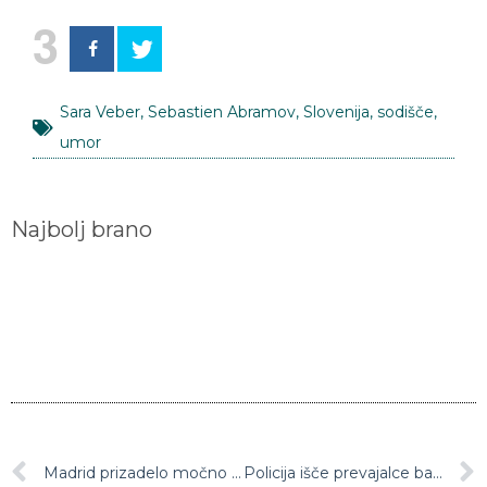
3
Sara Veber
,
Sebastien Abramov
,
Slovenija
,
sodišče
,
umor
Najbolj brano
Madrid prizadelo močno neurje s točo in hudourniške poplave, ki so odnašale avtomobile (Video)
Policija išče prevajalce bangladeškega, tigrinjskega, kurdskega, dari, farsi, urdu in paštu jezika v postopkih s tujimi državljani