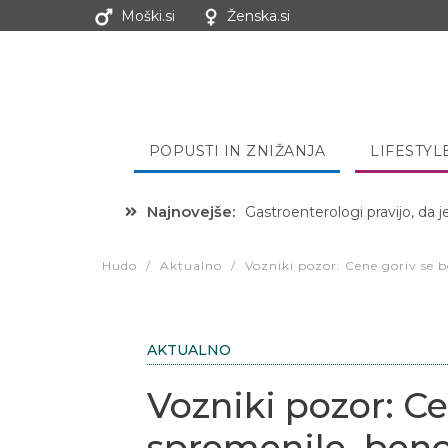
Moški.si
Ženska.si
POPUSTI IN ZNIŽANJA
LIFESTYL
Najnovejše:
Gastroenterologi pravijo, da j
Hibernacijska dieta: Zakaj je
Hudo
/
Aktualno
/
Vozniki pozor: Cene goriv se bo
AKTUALNO
Vozniki pozor: C
spremenile, benci