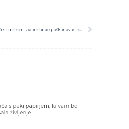
Na Hrvaškem v prometni nesreči s smrtnim izidom hudo poškodovan nadškof
ača s peki papirjem, ki vam bo
šala življenje