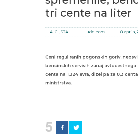
tri cente na liter
A. G., STA
Hudo.com
8 aprila,
Ceni reguliranih pogonskih goriv, neosv
bencinskih servisih zunaj avtocestnega kr
centa na 1,324 evra, dizel pa za 0,3 cent
ministrstva.
5