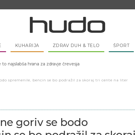
E
KUHARIJA
ZDRAV DUH & TELO
ŠPORT
e to najslabša hrana za zdravje črevesja
 pred spanjem dobro pojesti žlico medu?
do spremenile, bencin se bo podražil za skoraj tri cente na liter
ene goriv se bodo
n se bo podražil za skora