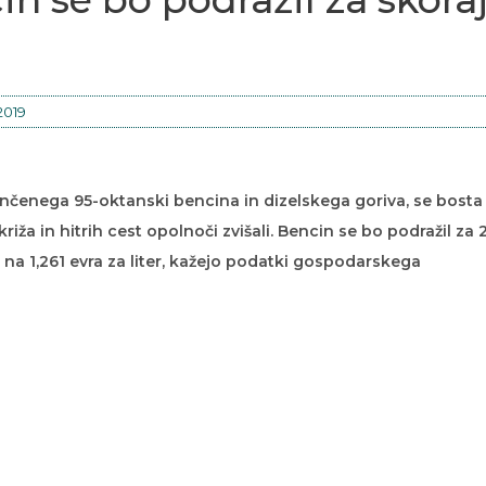
 2019
inčenega 95-oktanski bencina in dizelskega goriva, se bosta
iža in hitrih cest opolnoči zvišali. Bencin se bo podražil za 2
a na 1,261 evra za liter, kažejo podatki gospodarskega