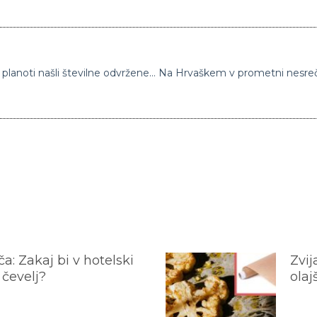
Šokanten prizor sredi gozda: Na Črnovrški planoti našli številne odvržene čevlje
a: Zakaj bi v hotelski
Zvij
 čevelj?
olaj