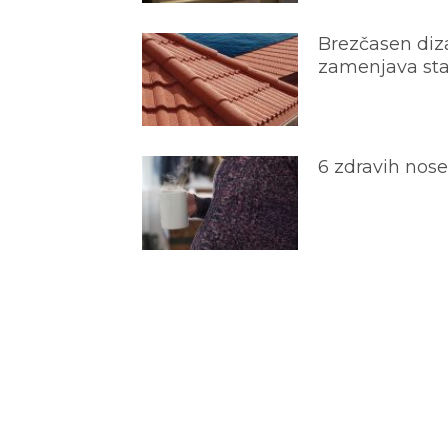
Brezčasen diza
zamenjava star
6 zdravih nos