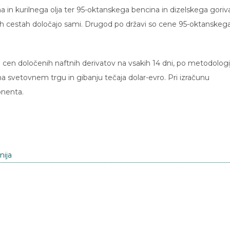
 in kurilnega olja ter 95-oktanskega bencina in dizelskega goriv
trih cestah določajo sami. Drugod po državi so cene 95-oktanskeg
 cen določenih naftnih derivatov na vsakih 14 dni, po metodologij
na svetovnem trgu in gibanju tečaja dolar-evro. Pri izračunu
nenta.
nija