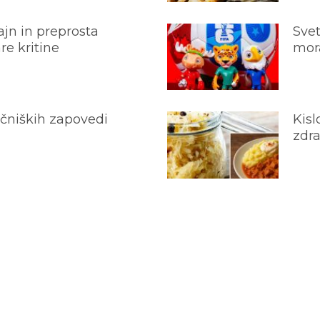
jn in preprosta
Svet
e kritine
mora
ečniških zapovedi
Kisl
zdra