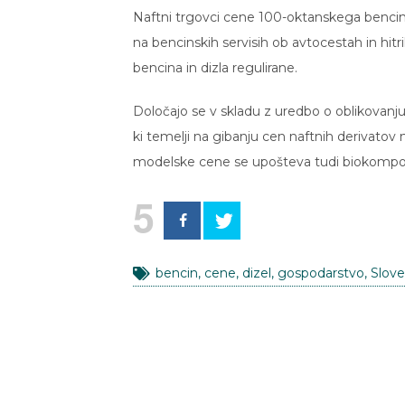
Naftni trgovci cene 100-oktanskega bencina
na bencinskih servisih ob avtocestah in hi
bencina in dizla regulirane.
Določajo se v skladu z uredbo o oblikovanju
ki temelji na gibanju cen naftnih derivatov 
modelske cene se upošteva tudi biokompo
5
bencin
,
cene
,
dizel
,
gospodarstvo
,
Slove