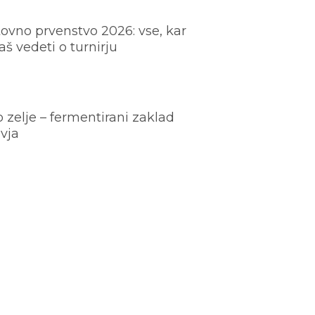
ovno prvenstvo 2026: vse, kar
š vedeti o turnirju
o zelje – fermentirani zaklad
vja