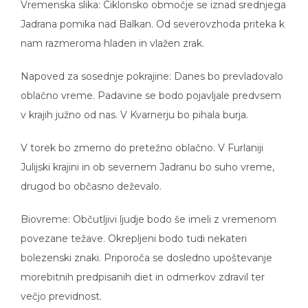
Vremenska slika: Ciklonsko območje se iznad srednjega
Jadrana pomika nad Balkan. Od severovzhoda priteka k
nam razmeroma hladen in vlažen zrak.
Napoved za sosednje pokrajine: Danes bo prevladovalo
oblačno vreme. Padavine se bodo pojavljale predvsem
v krajih južno od nas. V Kvarnerju bo pihala burja.
V torek bo zmerno do pretežno oblačno. V Furlaniji
Julijski krajini in ob severnem Jadranu bo suho vreme,
drugod bo občasno deževalo.
Biovreme: Občutljivi ljudje bodo še imeli z vremenom
povezane težave. Okrepljeni bodo tudi nekateri
bolezenski znaki. Priporoča se dosledno upoštevanje
morebitnih predpisanih diet in odmerkov zdravil ter
večjo previdnost.