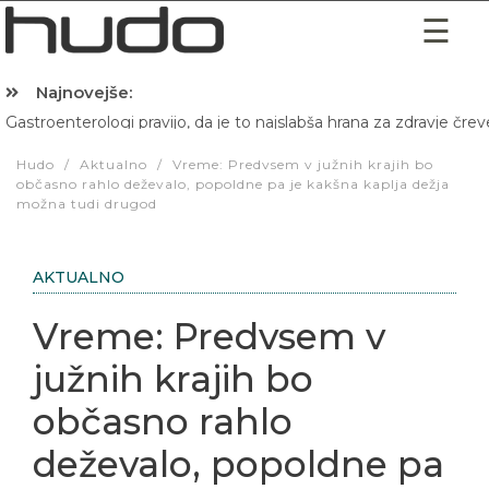
Najnovejše:
Gastroenterologi pravijo, da je to najslabša hrana za zdravje črev
Hibernacijska dieta: Zakaj je pred spanjem dobro pojesti žlico 
Hudo
/
Aktualno
/
Vreme: Predvsem v južnih krajih bo
občasno rahlo deževalo, popoldne pa je kakšna kaplja dežja
možna tudi drugod
AKTUALNO
Vreme: Predvsem v
južnih krajih bo
občasno rahlo
deževalo, popoldne pa