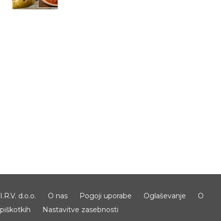
I.R.V. d.o.o.
O nas
Pogoji uporabe
Oglaševanje
O
piškotkih
Nastavitve zasebnosti