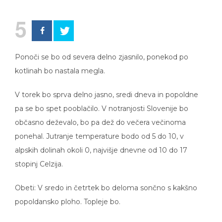
5
Ponoči se bo od severa delno zjasnilo, ponekod po
kotlinah bo nastala megla.
V torek bo sprva delno jasno, sredi dneva in popoldne
pa se bo spet pooblačilo. V notranjosti Slovenije bo
občasno deževalo, bo pa dež do večera večinoma
ponehal. Jutranje temperature bodo od 5 do 10, v
alpskih dolinah okoli 0, najvišje dnevne od 10 do 17
stopinj Celzija.
Obeti: V sredo in četrtek bo deloma sončno s kakšno
popoldansko ploho. Topleje bo.