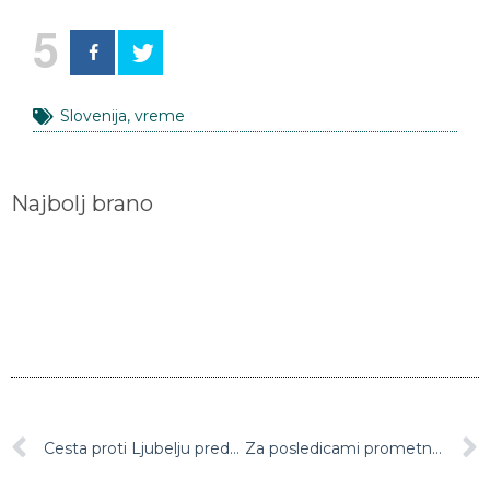
5
Slovenija
,
vreme
Najbolj brano
Cesta proti Ljubelju predvidoma zaprta mesec in pol
Za posledicami prometne nesreče umrl 28-letni češki nogometni reprezentant