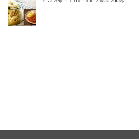
Kislo zelje – fermentirani zaklad zdravja