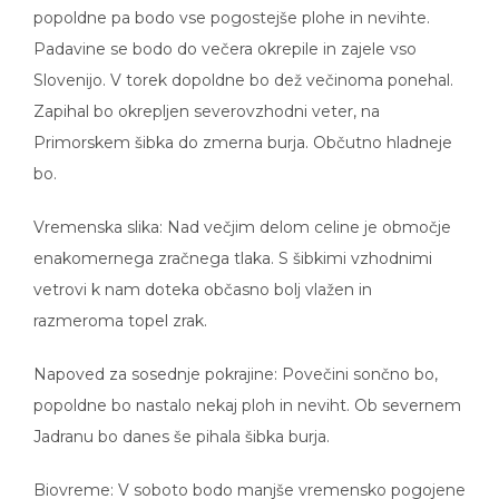
popoldne pa bodo vse pogostejše plohe in nevihte.
Padavine se bodo do večera okrepile in zajele vso
Slovenijo. V torek dopoldne bo dež večinoma ponehal.
Zapihal bo okrepljen severovzhodni veter, na
Primorskem šibka do zmerna burja. Občutno hladneje
bo.
Vremenska slika: Nad večjim delom celine je območje
enakomernega zračnega tlaka. S šibkimi vzhodnimi
vetrovi k nam doteka občasno bolj vlažen in
razmeroma topel zrak.
Napoved za sosednje pokrajine: Povečini sončno bo,
popoldne bo nastalo nekaj ploh in neviht. Ob severnem
Jadranu bo danes še pihala šibka burja.
Biovreme: V soboto bodo manjše vremensko pogojene