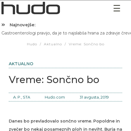
Najnovejše:
Gastroenterologi pravijo, da je to najslabša hrana za zdravje črev
Hibernacijska dieta: Zakaj je pred spanjem dobro pojesti žlico 
Hudo
/
Aktualno
/
Vreme: Sončno bo
AKTUALNO
Vreme: Sončno bo
A. P., STA
Hudo.com
31 avgusta, 2019
Danes bo prevladovalo sončno vreme. Popoldne in
zvečer bo nekaj posameznih ploh in neviht. Burja na