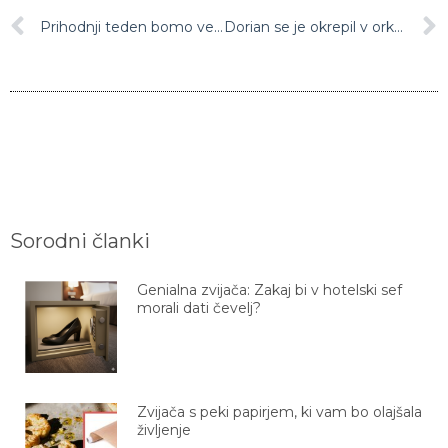
Prihodnji teden bomo vedeli več o novem množičnem vrednotenju nepremičnin
Dorian se je okrepil v orkan četrte stopnje
Sorodni članki
Genialna zvijača: Zakaj bi v hotelski sef
morali dati čevelj?
Zvijača s peki papirjem, ki vam bo olajšala
življenje