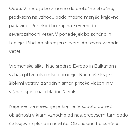
Obeti: V nedeljo bo zmerno do pretežno oblačno,
predvsem na vzhodu bodo možne manjše krajevne
padavine. Ponekod bo zapihal severni do
severozahodni veter. V ponedeljek bo sončno in
topleje. Pihal bo okrepljen severni do severozahodni
veter.
Vremenska slika: Nad srednjo Evropo in Balkanom
vztraja plitvo ciklonsko območje. Nad naše kraje s
šibkimi vetrovi zahodnih smeri priteka vlažen in v
višinah spet malo hladnejši zrak.
Napoved za sosednje pokrajine: V soboto bo več
oblačnosti v krajih vzhodno od nas, predvsem tam bodo
še krajevne plohe in nevihte. Ob Jadranu bo sončno.