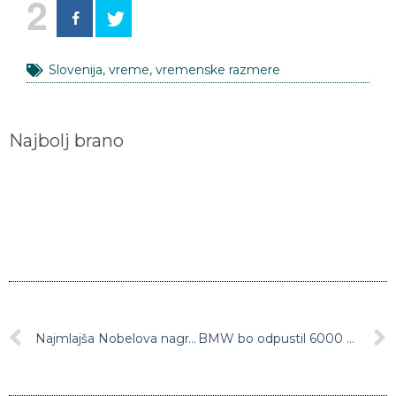
2
Slovenija
,
vreme
,
vremenske razmere
Najbolj brano
Najmlajša Nobelova nagrajenka za mir Malala diplomirala na Oxfordu
BMW bo odpustil 6000 zaposlenih