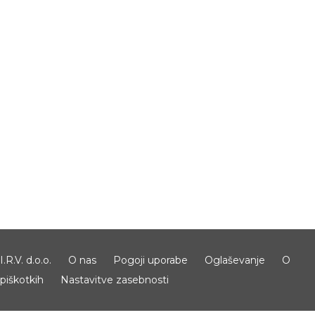
I.R.V. d.o.o.
O nas
Pogoji uporabe
Oglaševanje
O
piškotkih
Nastavitve zasebnosti