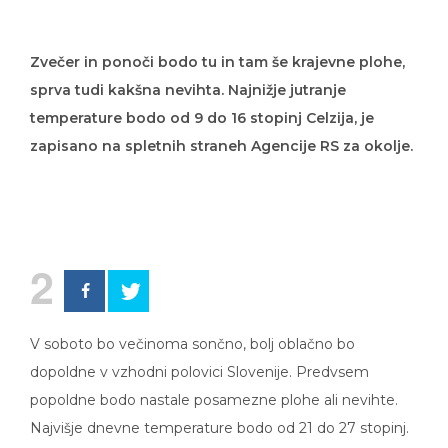
Zvečer in ponoči bodo tu in tam še krajevne plohe,
sprva tudi kakšna nevihta. Najnižje jutranje
temperature bodo od 9 do 16 stopinj Celzija, je
zapisano na spletnih straneh Agencije RS za okolje.
2
V soboto bo večinoma sončno, bolj oblačno bo
dopoldne v vzhodni polovici Slovenije. Predvsem
popoldne bodo nastale posamezne plohe ali nevihte.
Najvišje dnevne temperature bodo od 21 do 27 stopinj.