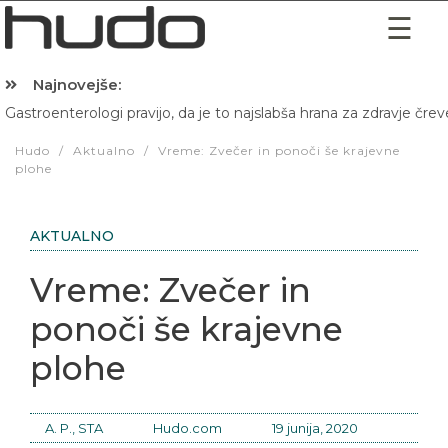
Najnovejše:
Gastroenterologi pravijo, da je to najslabša hrana za zdravje črev
Hibernacijska dieta: Zakaj je pred spanjem dobro pojesti žlico 
Hudo
/
Aktualno
/
Vreme: Zvečer in ponoči še krajevne
plohe
AKTUALNO
Vreme: Zvečer in
ponoči še krajevne
plohe
A. P., STA
Hudo.com
19 junija, 2020