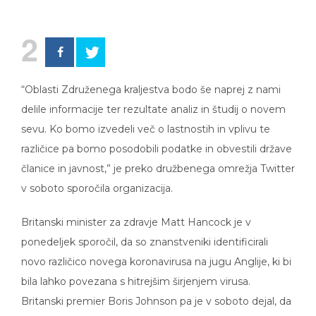
2
“Oblasti Združenega kraljestva bodo še naprej z nami
delile informacije ter rezultate analiz in študij o novem
sevu. Ko bomo izvedeli več o lastnostih in vplivu te
različice pa bomo posodobili podatke in obvestili države
članice in javnost,” je preko družbenega omrežja Twitter
v soboto sporočila organizacija.
Britanski minister za zdravje Matt Hancock je v
ponedeljek sporočil, da so znanstveniki identificirali
novo različico novega koronavirusa na jugu Anglije, ki bi
bila lahko povezana s hitrejšim širjenjem virusa.
Britanski premier Boris Johnson pa je v soboto dejal, da