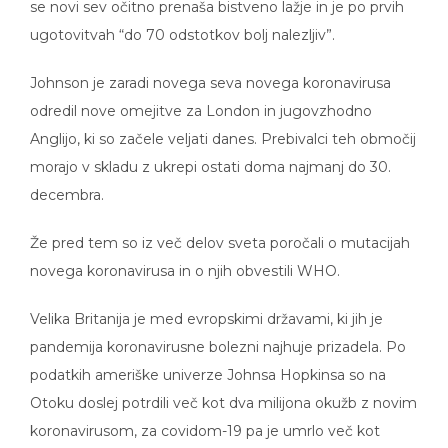
se novi sev očitno prenaša bistveno lažje in je po prvih
ugotovitvah “do 70 odstotkov bolj nalezljiv”.
Johnson je zaradi novega seva novega koronavirusa
odredil nove omejitve za London in jugovzhodno
Anglijo, ki so začele veljati danes. Prebivalci teh območij
morajo v skladu z ukrepi ostati doma najmanj do 30.
decembra.
Že pred tem so iz več delov sveta poročali o mutacijah
novega koronavirusa in o njih obvestili WHO.
Velika Britanija je med evropskimi državami, ki jih je
pandemija koronavirusne bolezni najhuje prizadela. Po
podatkih ameriške univerze Johnsa Hopkinsa so na
Otoku doslej potrdili več kot dva milijona okužb z novim
koronavirusom, za covidom-19 pa je umrlo več kot