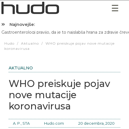
Najnovejše:
Gastroenterologi pravijo, da je to najslabša hrana za zdravje črev
Hibernacijska dieta: Zakaj je pred spanjem dobro pojesti žlico 
Hudo
/
Aktualno
/
WHO preiskuje pojav nove mutacije
koronavirusa
AKTUALNO
WHO preiskuje pojav
nove mutacije
koronavirusa
A. P., STA
Hudo.com
20 decembra, 2020