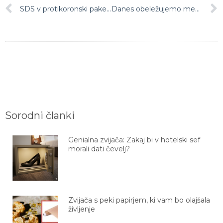
SDS v protikoronski paket podtaknila še eno kukavičje jajce, ki nima nobeve veze z epidemijo
Danes obeležujemo mednarodni dan solidarnosti
Sorodni članki
Genialna zvijača: Zakaj bi v hotelski sef
morali dati čevelj?
Zvijača s peki papirjem, ki vam bo olajšala
življenje