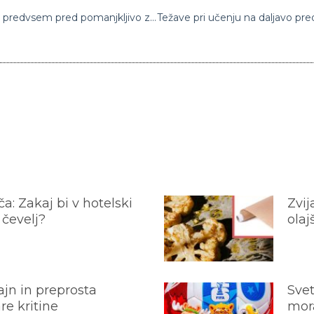
Wuhanski zdravniki svarijo pred napakami, predvsem pred pomanjkljivo zaščito evropskih kolegov pri koronavirusu
a: Zakaj bi v hotelski
Zvij
 čevelj?
olaj
jn in preprosta
Svet
e kritine
mora