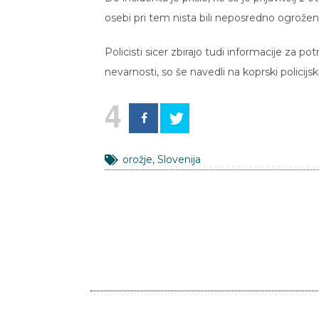
osebi pri tem nista bili neposredno ogroženi, 
Policisti sicer zbirajo tudi informacije za 
nevarnosti, so še navedli na koprski policijski
4
orožje
,
Slovenija