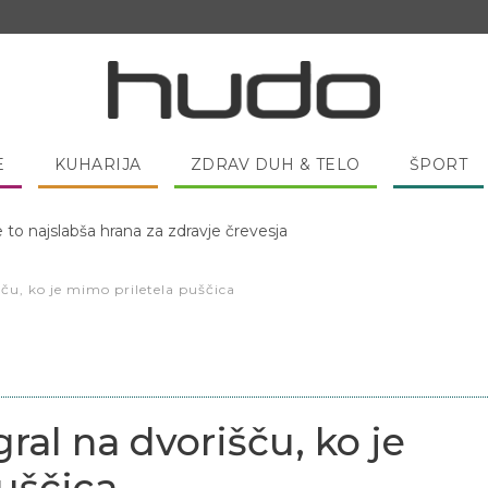
E
KUHARIJA
ZDRAV DUH & TELO
ŠPORT
 pred spanjem dobro pojesti žlico medu?
šču, ko je mimo priletela puščica
gral na dvorišču, ko je
uščica