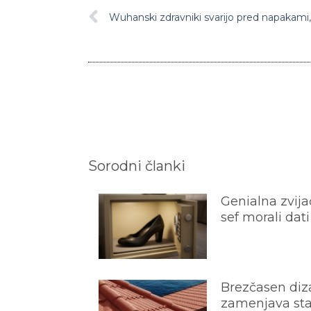
Sorodni članki
Genialna zvijač
sef morali dati
Brezčasen diza
zamenjava star