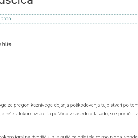
, 2020
 hiše.
edloga za pregon kaznivega dejanja poškodovanja tuje stvari po te
e hiše z lokom izstrelila puščico v sosednjo fasado, so sporočili iz
 otrokom igral na dvorišču in je puščica priletela mimo njega, venda