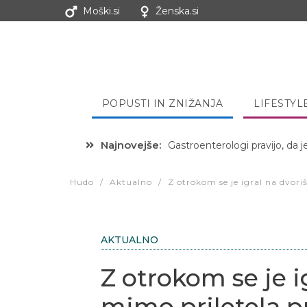
Moški.si
Ženska.si
POPUSTI IN ZNIŽANJA
LIFESTYL
Najnovejše:
Hibernacijska dieta: Zakaj je
Hudo
/
Aktualno
/
Z otrokom se je igral na dvori
AKTUALNO
Z otrokom se je i
mimo priletela p