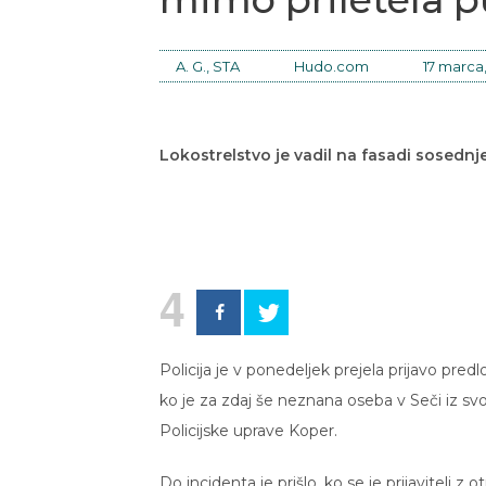
A. G., STA
Hudo.com
17 marca
Lokostrelstvo je vadil na fasadi sosednje
4
Policija je v ponedeljek prejela prijavo pr
ko je za zdaj še neznana oseba v Seči iz svoj
Policijske uprave Koper.
Do incidenta je prišlo, ko se je prijavitelj z