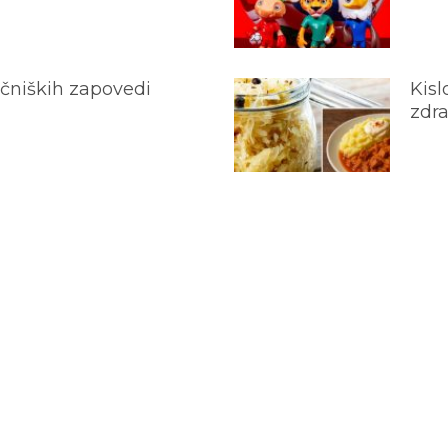
ečniških zapovedi
Kisl
zdra