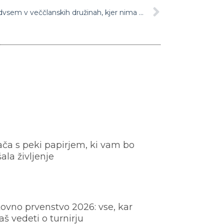
Težave pri učenju na daljavo predvsem v veččlanskih družinah, kjer nima vsak svojega računalnika
ača s peki papirjem, ki vam bo
šala življenje
ovno prvenstvo 2026: vse, kar
š vedeti o turnirju