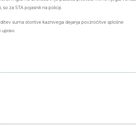
so za STA pojasnili na policiji.
potrditev suma storitve kaznivega dejanja povzročitve splošne
 upravi.