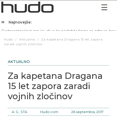
Najnovejše:
Hibernacijska dieta: Zakaj je pred spanjem dobro pojesti žlico 
Hudo
/
Aktualno
/
Za kapetana Dragana 15 let zapora
zaradi vojnih zločinov
AKTUALNO
Za kapetana Dragana
15 let zapora zaradi
vojnih zločinov
A. G., STA
Hudo.com
26 septembra, 2017