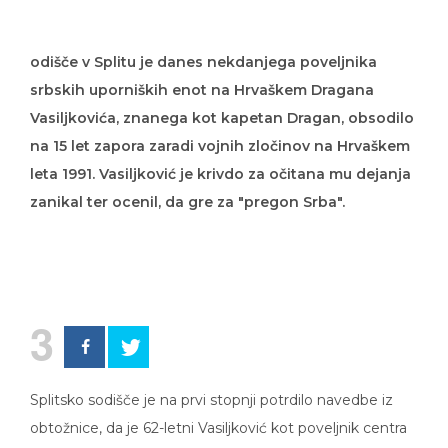
odišče v Splitu je danes nekdanjega poveljnika
srbskih uporniških enot na Hrvaškem Dragana
Vasiljkovića, znanega kot kapetan Dragan, obsodilo
na 15 let zapora zaradi vojnih zločinov na Hrvaškem
leta 1991. Vasiljković je krivdo za očitana mu dejanja
zanikal ter ocenil, da gre za "pregon Srba".
3
Splitsko sodišče je na prvi stopnji potrdilo navedbe iz
obtožnice, da je 62-letni Vasiljković kot poveljnik centra
za urjenje posebnih srbskih enot leta 1991 trpinčil in