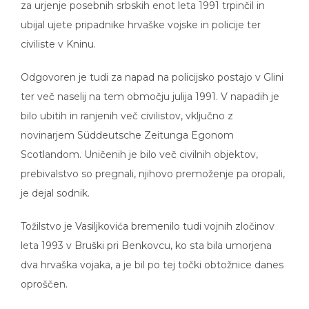
ubijal ujete pripadnike hrvaške vojske in policije ter
civiliste v Kninu.
Odgovoren je tudi za napad na policijsko postajo v Glini
ter več naselij na tem območju julija 1991. V napadih je
bilo ubitih in ranjenih več civilistov, vključno z
novinarjem Süddeutsche Zeitunga Egonom
Scotlandom. Uničenih je bilo več civilnih objektov,
prebivalstvo so pregnali, njihovo premoženje pa oropali,
je dejal sodnik.
Tožilstvo je Vasiljkovića bremenilo tudi vojnih zločinov
leta 1993 v Bruški pri Benkovcu, ko sta bila umorjena
dva hrvaška vojaka, a je bil po tej točki obtožnice danes
oproščen.
Vasiljković je med sojenjem, ki se je začelo lansko jesen,