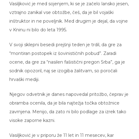
vztrajno zanikal vse obtožbe, češ, da je bil vojaški
inštruktor in ne poveljnik. Med drugim je dejal, da vojne
v Kninu ni bilo do leta 1995.
V svoji sklepni besedi prejšnji teden je trdil, da gre za
“montiran postopek iz šovinističnih pobud”. Zaradi
ocene, da gre za “nasilen fašistični pregon Srba”, ga je
sodnik opozoril, naj se izogiba žalitvam, so poročali
hrvaški mediji.
Njegov odvetnik je danes napovedal pritožbo, čeprav je
obramba ocenila, da je bila najtežja točka obtožnice
zavrnjena. Menijo, da zato ni bilo podlage za izrek tako
visoke zaporne kazni.
Vasiljković je v priporu že 11 let in 11 mesecev, kar