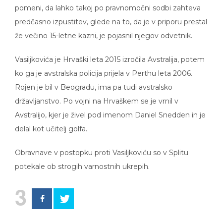
pomeni, da lahko takoj po pravnomočni sodbi zahteva
predčasno izpustitev, glede na to, da je v priporu prestal
že večino 15-letne kazni, je pojasnil njegov odvetnik.
Vasiljkovića je Hrvaški leta 2015 izročila Avstralija, potem
ko ga je avstralska policija prijela v Perthu leta 2006.
Rojen je bil v Beogradu, ima pa tudi avstralsko
državljanstvo. Po vojni na Hrvaškem se je vrnil v
Avstralijo, kjer je živel pod imenom Daniel Snedden in je
delal kot učitelj golfa.
Obravnave v postopku proti Vasiljkoviću so v Splitu
potekale ob strogih varnostnih ukrepih.
3
hrvaška
,
sodba
,
vojna
,
zločin