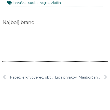
Najbolj brano
Papež je krivoverec, obtožujejo trdi pravoverci
Liga prvakov: Mariborčani gostujejo v Sevilli (20.45)