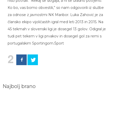
niso potrdili. “Nekaj se dogaja, a ni še uradno potrjeno.
Ko bo, vas bomo obvestili,” so nam odgovorili iz službe
za odnose z javnostmi NK Maribor. Luka Zahović je za
člansko ekipo vijoličastih igral med leti 2013 in 2015. Na
45 tekmah v slovenski ligi je dosegel 13 golov. Odigral je
tudi pet tekem v ligi prvakov in dosegel gol za remi s
portugalskim Sportingom.Šport
2
Najbolj brano