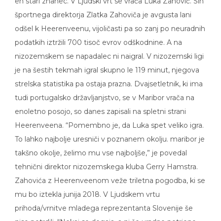
en stari znanec. V Ljudski vrt se vrača Luka Zahović. Sin
športnega direktorja Zlatka Zahoviča je avgusta lani
odšel k Heerenveenu, vijoličasti pa so zanj po neuradnih
podatkih iztržili 700 tisoč evrov odškodnine. A na
nizozemskem se napadalec ni naigral. V nizozemski ligi
je na šestih tekmah igral skupno le 119 minut, njegova
strelska statistika pa ostaja prazna. Dvajsetletnik, ki ima
tudi portugalsko državljanjstvo, se v Maribor vrača na
enoletno posojo, so danes zapisali na spletni strani
Heerenveena. “Pomembno je, da Luka spet veliko igra.
To lahko najbolje uresniči v poznanem okolju. maribor je
takšno okolje, želimo mu vse najboljše,” je povedal
tehnični direktor nizozemskega kluba Gerry Hamstra.
Zahovića z Heerenveenom veže triletna pogodba, ki se
mu bo iztekla junija 2018. V Ljudskem vrtu
prihoda/vrnitve mladega reprezentanta Slovenije še