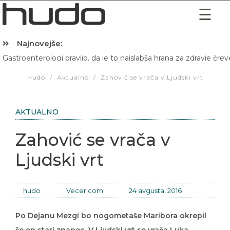
Najnovejše:
Gastroenterologi pravijo, da je to najslabša hrana za zdravje črev
Hibernacijska dieta: Zakaj je pred spanjem dobro pojesti žlico 
Hudo
/
Aktualno
/
Zahović se vrača v Ljudski vrt
AKTUALNO
Zahović se vrača v
Ljudski vrt
hudo
Vecer.com
24 avgusta, 2016
Po Dejanu Mezgi bo nogometaše Maribora okrepil