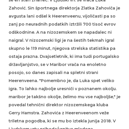
še en stari znanec. V Ljudski vrt se vrača Luka
Zahović. Sin športnega direktorja Zlatka Zahoviča je
avgusta lani odšel k Heerenveenu, vijoličasti pa so
zanj po neuradnih podatkih iztržili 700 tisoč evrov
odškodnine. A na nizozemskem se napadalec ni
naigral. V nizozemski ligi je na šestih tekmah igral
skupno le 119 minut, njegova strelska statistika pa
ostaja prazna. Dvajsetletnik, ki ima tudi portugalsko
državljanjstvo, se v Maribor vrača na enoletno
posojo, so danes zapisali na spletni strani
Heerenveena. "Pomembno je, da Luka spet veliko
igra. To lahko najbolje uresniči v poznanem okolju.
maribor je takšno okolje, želimo mu vse najboljše," je
povedal tehnični direktor nizozemskega kluba
Gerry Hamstra. Zahovića z Heerenveenom veže
triletna pogodba, ki se mu bo iztekla junija 2018. V