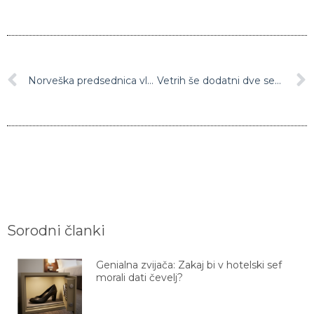
Norveška predsednica vlade po Bratislavi lovila pokemone
Vetrih še dodatni dve sezoni v rumenem
Sorodni članki
Genialna zvijača: Zakaj bi v hotelski sef
morali dati čevelj?