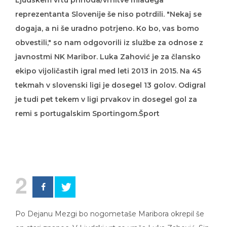
Ljudskem vrtu prihoda/vrnitve mladega
reprezentanta Slovenije še niso potrdili. "Nekaj se
dogaja, a ni še uradno potrjeno. Ko bo, vas bomo
obvestili," so nam odgovorili iz službe za odnose z
javnostmi NK Maribor. Luka Zahović je za člansko
ekipo vijoličastih igral med leti 2013 in 2015. Na 45
tekmah v slovenski ligi je dosegel 13 golov. Odigral
je tudi pet tekem v ligi prvakov in dosegel gol za
remi s portugalskim Sportingom.Šport
2
Po Dejanu Mezgi bo nogometaše Maribora okrepil še