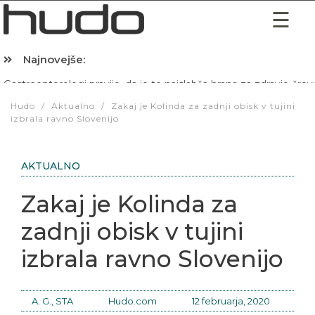
Najnovejše:
Hibernacijska dieta: Zakaj je pred spanjem dobro pojesti žlico 
Hudo
/
Aktualno
/
Zakaj je Kolinda za zadnji obisk v tujini
izbrala ravno Slovenijo
AKTUALNO
Zakaj je Kolinda za
zadnji obisk v tujini
izbrala ravno Slovenijo
A. G., STA
Hudo.com
12 februarja, 2020