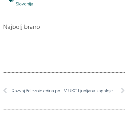
Najbolj brano
Razvoj železnic edina pot v trajnostno mobilnost, poudarja Bratuškova
V UKC Ljubljana zapolnjeni intenzivni oddelki, zaradi gripe umrlo devet bolnikov