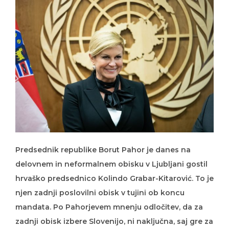
Predsednik republike Borut Pahor je danes na
delovnem in neformalnem obisku v Ljubljani gostil
hrvaško predsednico Kolindo Grabar-Kitarović. To je
njen zadnji poslovilni obisk v tujini ob koncu
mandata. Po Pahorjevem mnenju odločitev, da za
zadnji obisk izbere Slovenijo, ni naključna, saj gre za
dve sosednji in prijateljski državi.