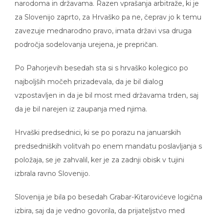
za Slovenijo zaprto, za Hrvaško pa ne, čeprav jo k temu
zavezuje mednarodno pravo, imata državi vsa druga
področja sodelovanja urejena, je prepričan.
Po Pahorjevih besedah sta si s hrvaško kolegico po
najboljših močeh prizadevala, da je bil dialog
vzpostavljen in da je bil most med državama trden, saj
da je bil narejen iz zaupanja med njima.
Hrvaški predsednici, ki se po porazu na januarskih
predsedniških volitvah po enem mandatu poslavljanja s
položaja, se je zahvalil, ker je za zadnji obisk v tujini
izbrala ravno Slovenijo.
Slovenija je bila po besedah Grabar-Kitarovićeve logična
izbira, saj da je vedno govorila, da prijateljstvo med
državama in tisto, kar ju povezuje, daleč presega