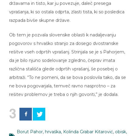
vprašanja, ki so ostala odprta, zlasti tista, ki so posledica
razpada bivše skupne države.
Ob tem je pozvala slovenske oblasti k nadaljevanju
pogovorov s hrvaško stranjo za dosego dvostranske
rešitve vseh odprtih vprašanj. Strinjala se je s Pahorjem,
da je bilo njuno sodelovanje zgledno, čeprav imata
različna stališča glede odprtih vprašanj, še posebej o
arbitraži. “To ne pomeni, da se bova poslovila tako, da se
ne bova pogovarjala, temveč ravno nasprotno – za
rešitev problemov je treba o njih govoriti,” je dodala.
3
Borut Pahor
,
hrvaška
,
Kolinda Grabar Kitarović
,
obisk
,
Slovenija