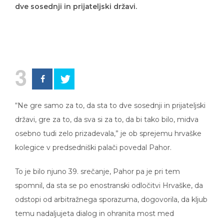
3
“Ne gre samo za to, da sta to dve sosednji in prijateljski
državi, gre za to, da sva si za to, da bi tako bilo, midva
osebno tudi zelo prizadevala,” je ob sprejemu hrvaške
kolegice v predsedniški palači povedal Pahor.
To je bilo njuno 39. srečanje, Pahor pa je pri tem
spomnil, da sta se po enostranski odločitvi Hrvaške, da
odstopi od arbitražnega sporazuma, dogovorila, da kljub
temu nadaljujeta dialog in ohranita most med
narodoma in državama. Razen vprašanja arbitraže, ki je